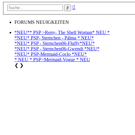
Erweiterte
Suche
Suche
FORUMS NEUIGKEITEN
*NEU** PSP >Reny- The Shell Woman* NEU *
*NEU* PSP- Sternchen - Pálma * NEU*
*NEU* PSP - Sternchen06-Fluffy*NEU*
*NEU* PSP - Sternchen06-Gwendi *NEU*
*NEU* PSP-Mermaid-Coclo *NEU*
* NEU * PSP>Mermaid-Vogue * NEU
❮
❯