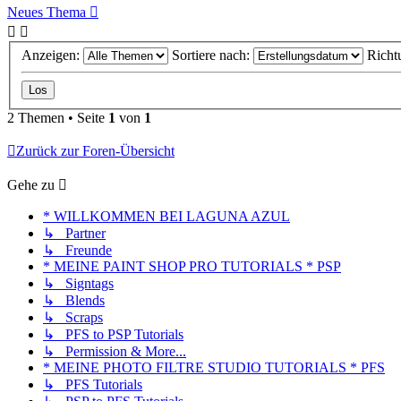
Neues Thema
Anzeigen:
Sortiere nach:
Richt
2 Themen • Seite
1
von
1
Zurück zur Foren-Übersicht
Gehe zu
* WILLKOMMEN BEI LAGUNA AZUL
↳ Partner
↳ Freunde
* MEINE PAINT SHOP PRO TUTORIALS * PSP
↳ Signtags
↳ Blends
↳ Scraps
↳ PFS to PSP Tutorials
↳ Permission & More...
* MEINE PHOTO FILTRE STUDIO TUTORIALS * PFS
↳ PFS Tutorials