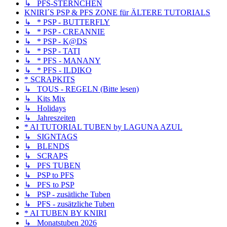
↳ PFS-STERNCHEN
KNIRI´S PSP & PFS ZONE für ÄLTERE TUTORIALS
↳ * PSP - BUTTERFLY
↳ * PSP - CREANNIE
↳ * PSP - K@DS
↳ * PSP - TATI
↳ * PFS - MANANY
↳ * PFS - ILDIKO
* SCRAPKITS
↳ TOUS - REGELN (Bitte lesen)
↳ Kits Mix
↳ Holidays
↳ Jahreszeiten
* AI TUTORIAL TUBEN by LAGUNA AZUL
↳ SIGNTAGS
↳ BLENDS
↳ SCRAPS
↳ PFS TUBEN
↳ PSP to PFS
↳ PFS to PSP
↳ PSP - zusätliche Tuben
↳ PFS - zusätzliche Tuben
* AI TUBEN BY KNIRI
↳ Monatstuben 2026