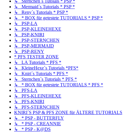
↳ Sternchen´s Tutoials * PSP *
↳ Mermaid´s Tutorials * PSP *
↳ Reny´s Tutorials * PSP *
↳ * BOX für getestete TUTORIALS * PSP *
↳ PSP-LA
↳ PSP-KLEINEHEXE
↳ PSP-KNIRI
↳ PSP-STERNCHEN
↳ PSP-MERMAID
↳ PSP-RENY
* PFS TESTER ZONE
↳ LA Tutorials * PFS *
↳ KleineHexe´s Tutorials *PFS*
↳ Kniri´s Tutorials * PFS *
↳ Sternchen´s Tutorials * PFS *
↳ * BOX für getestete TUTORIALS * PFS *
↳ PFS-LA
↳ PFS-KLEINEHEXE
↳ PFS-KNIRI
↳ PFS-STERNCHEN
KNIRI´S PSP & PFS ZONE für ÄLTERE TUTORIALS
↳ * PSP - BUTTERFLY
↳ * PSP - CREANNIE
↳ * PSP - K@DS