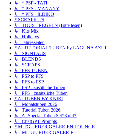
↳ * PSP - TATI
↳ * PFS - MANANY
↳ * PFS - ILDIKO
* SCRAPKITS
↳ TOUS - REGELN (Bitte lesen)
↳ Kits Mix
↳ Holidays
↳ Jahreszeiten
* AI TUTORIAL TUBEN by LAGUNA AZUL
↳ SIGNTAGS
↳ BLENDS
↳ SCRAPS
↳ PFS TUBEN
↳ PSP to PFS
↳ PFS to PSP
↳ PSP - zusätliche Tuben
↳ PFS - zusätzliche Tuben
* AI TUBEN BY KNIRI
↳ Monatstuben 2026
↳ Tutorial Tuben 2026
↳ AI Special Tuben Set*Kniri*
↳ ChatGPT Prompts
* MITGLIEDER GALERIEN LOUNGE
↳ MITGLIEDER GALERIE