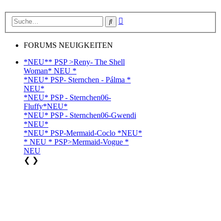
Erweiterte
Suche
Suche
FORUMS NEUIGKEITEN
*NEU** PSP >Reny- The Shell
Woman* NEU *
*NEU* PSP- Sternchen - Pálma *
NEU*
*NEU* PSP - Sternchen06-
Fluffy*NEU*
*NEU* PSP - Sternchen06-Gwendi
*NEU*
*NEU* PSP-Mermaid-Coclo *NEU*
* NEU * PSP>Mermaid-Vogue *
NEU
❮
❯