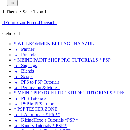
1 Thema • Seite
1
von
1
Zurück zur Foren-Übersicht
Gehe zu
* WILLKOMMEN BEI LAGUNA AZUL
↳ Partner
↳ Freunde
* MEINE PAINT SHOP PRO TUTORIALS * PSP
↳ Signtags
↳ Blends
↳ Scraps
↳ PFS to PSP Tutorials
↳ Permission & More...
* MEINE PHOTO FILTRE STUDIO TUTORIALS * PFS
↳ PFS Tutorials
↳ PSP to PFS Tutorials
* PSP TESTER ZONE
↳ LA Tutorials * PSP *
↳ KleineHexe´s Tutorials *PSP *
↳ Kniri´s Tutorials * PSP *