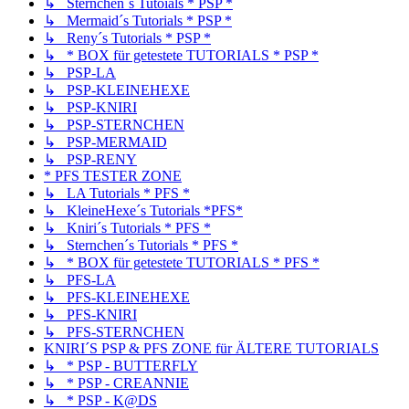
↳ Sternchen´s Tutoials * PSP *
↳ Mermaid´s Tutorials * PSP *
↳ Reny´s Tutorials * PSP *
↳ * BOX für getestete TUTORIALS * PSP *
↳ PSP-LA
↳ PSP-KLEINEHEXE
↳ PSP-KNIRI
↳ PSP-STERNCHEN
↳ PSP-MERMAID
↳ PSP-RENY
* PFS TESTER ZONE
↳ LA Tutorials * PFS *
↳ KleineHexe´s Tutorials *PFS*
↳ Kniri´s Tutorials * PFS *
↳ Sternchen´s Tutorials * PFS *
↳ * BOX für getestete TUTORIALS * PFS *
↳ PFS-LA
↳ PFS-KLEINEHEXE
↳ PFS-KNIRI
↳ PFS-STERNCHEN
KNIRI´S PSP & PFS ZONE für ÄLTERE TUTORIALS
↳ * PSP - BUTTERFLY
↳ * PSP - CREANNIE
↳ * PSP - K@DS