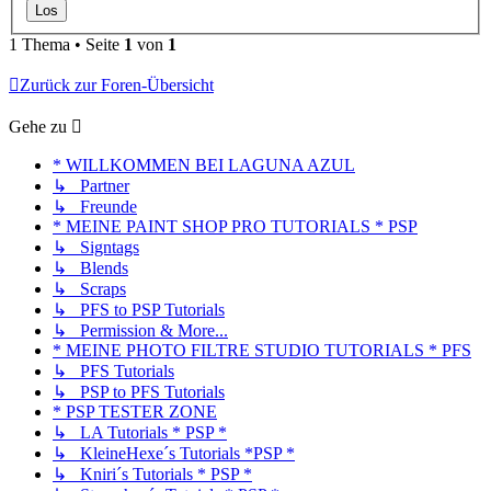
1 Thema • Seite
1
von
1
Zurück zur Foren-Übersicht
Gehe zu
* WILLKOMMEN BEI LAGUNA AZUL
↳ Partner
↳ Freunde
* MEINE PAINT SHOP PRO TUTORIALS * PSP
↳ Signtags
↳ Blends
↳ Scraps
↳ PFS to PSP Tutorials
↳ Permission & More...
* MEINE PHOTO FILTRE STUDIO TUTORIALS * PFS
↳ PFS Tutorials
↳ PSP to PFS Tutorials
* PSP TESTER ZONE
↳ LA Tutorials * PSP *
↳ KleineHexe´s Tutorials *PSP *
↳ Kniri´s Tutorials * PSP *