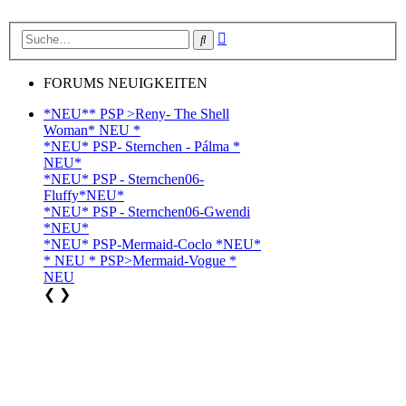
Erweiterte
Suche
Suche
FORUMS NEUIGKEITEN
*NEU** PSP >Reny- The Shell
Woman* NEU *
*NEU* PSP- Sternchen - Pálma *
NEU*
*NEU* PSP - Sternchen06-
Fluffy*NEU*
*NEU* PSP - Sternchen06-Gwendi
*NEU*
*NEU* PSP-Mermaid-Coclo *NEU*
* NEU * PSP>Mermaid-Vogue *
NEU
❮
❯