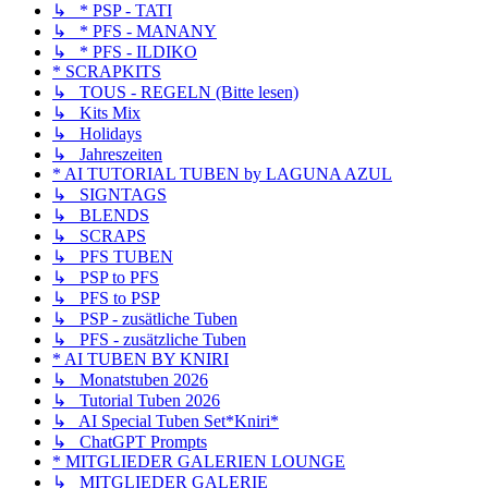
↳ * PSP - TATI
↳ * PFS - MANANY
↳ * PFS - ILDIKO
* SCRAPKITS
↳ TOUS - REGELN (Bitte lesen)
↳ Kits Mix
↳ Holidays
↳ Jahreszeiten
* AI TUTORIAL TUBEN by LAGUNA AZUL
↳ SIGNTAGS
↳ BLENDS
↳ SCRAPS
↳ PFS TUBEN
↳ PSP to PFS
↳ PFS to PSP
↳ PSP - zusätliche Tuben
↳ PFS - zusätzliche Tuben
* AI TUBEN BY KNIRI
↳ Monatstuben 2026
↳ Tutorial Tuben 2026
↳ AI Special Tuben Set*Kniri*
↳ ChatGPT Prompts
* MITGLIEDER GALERIEN LOUNGE
↳ MITGLIEDER GALERIE