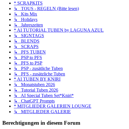
* SCRAPKITS
↳ TOUS - REGELN (Bitte lesen)
↳ Kits Mix
↳ Holidays
↳ Jahreszeiten
* AI TUTORIAL TUBEN by LAGUNA AZUL
↳ SIGNTAGS
↳ BLENDS
↳ SCRAPS
↳ PFS TUBEN
↳ PSP to PFS
↳ PFS to PSP
↳ PSP - zusätliche Tuben
↳ PFS - zusätzliche Tuben
* AI TUBEN BY KNIRI
↳ Monatstuben 2026
↳ Tutorial Tuben 2026
↳ AI Special Tuben Set*Kniri*
↳ ChatGPT Prompts
* MITGLIEDER GALERIEN LOUNGE
↳ MITGLIEDER GALERIE
Berechtigungen in diesem Forum