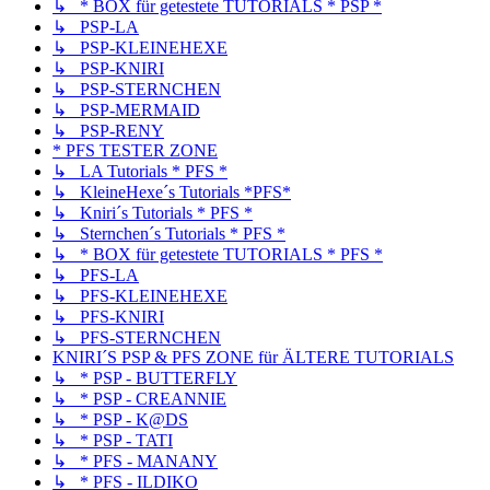
↳ * BOX für getestete TUTORIALS * PSP *
↳ PSP-LA
↳ PSP-KLEINEHEXE
↳ PSP-KNIRI
↳ PSP-STERNCHEN
↳ PSP-MERMAID
↳ PSP-RENY
* PFS TESTER ZONE
↳ LA Tutorials * PFS *
↳ KleineHexe´s Tutorials *PFS*
↳ Kniri´s Tutorials * PFS *
↳ Sternchen´s Tutorials * PFS *
↳ * BOX für getestete TUTORIALS * PFS *
↳ PFS-LA
↳ PFS-KLEINEHEXE
↳ PFS-KNIRI
↳ PFS-STERNCHEN
KNIRI´S PSP & PFS ZONE für ÄLTERE TUTORIALS
↳ * PSP - BUTTERFLY
↳ * PSP - CREANNIE
↳ * PSP - K@DS
↳ * PSP - TATI
↳ * PFS - MANANY
↳ * PFS - ILDIKO