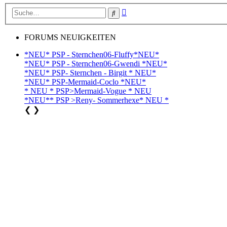
Erweiterte
Suche
Suche
FORUMS NEUIGKEITEN
*NEU* PSP - Sternchen06-Fluffy*NEU*
*NEU* PSP - Sternchen06-Gwendi *NEU*
*NEU* PSP- Sternchen - Birgit * NEU*
*NEU* PSP-Mermaid-Coclo *NEU*
* NEU * PSP>Mermaid-Vogue * NEU
*NEU** PSP >Reny- Sommerhexe* NEU *
❮
❯