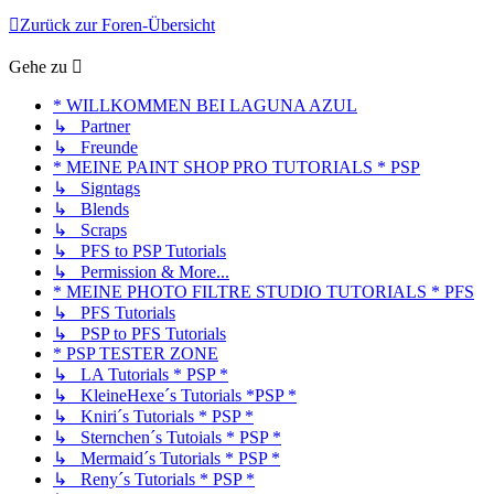
Zurück zur Foren-Übersicht
Gehe zu
* WILLKOMMEN BEI LAGUNA AZUL
↳ Partner
↳ Freunde
* MEINE PAINT SHOP PRO TUTORIALS * PSP
↳ Signtags
↳ Blends
↳ Scraps
↳ PFS to PSP Tutorials
↳ Permission & More...
* MEINE PHOTO FILTRE STUDIO TUTORIALS * PFS
↳ PFS Tutorials
↳ PSP to PFS Tutorials
* PSP TESTER ZONE
↳ LA Tutorials * PSP *
↳ KleineHexe´s Tutorials *PSP *
↳ Kniri´s Tutorials * PSP *
↳ Sternchen´s Tutoials * PSP *
↳ Mermaid´s Tutorials * PSP *
↳ Reny´s Tutorials * PSP *