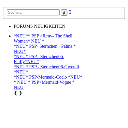
Erweiterte
Suche
Suche
FORUMS NEUIGKEITEN
*NEU** PSP >Reny- The Shell
Woman* NEU *
*NEU* PSP- Sternchen - Pálma *
NEU*
*NEU* PSP - Sternchen06-
Fluffy*NEU*
*NEU* PSP - Sternchen06-Gwendi
*NEU*
*NEU* PSP-Mermaid-Coclo *NEU*
* NEU * PSP>Mermaid-Vogue *
NEU
❮
❯