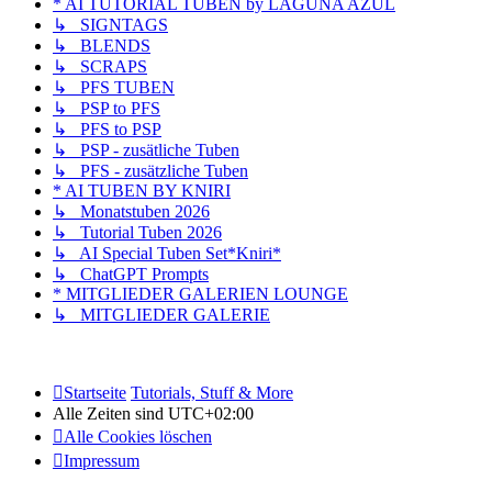
* AI TUTORIAL TUBEN by LAGUNA AZUL
↳ SIGNTAGS
↳ BLENDS
↳ SCRAPS
↳ PFS TUBEN
↳ PSP to PFS
↳ PFS to PSP
↳ PSP - zusätliche Tuben
↳ PFS - zusätzliche Tuben
* AI TUBEN BY KNIRI
↳ Monatstuben 2026
↳ Tutorial Tuben 2026
↳ AI Special Tuben Set*Kniri*
↳ ChatGPT Prompts
* MITGLIEDER GALERIEN LOUNGE
↳ MITGLIEDER GALERIE
Startseite
Tutorials, Stuff & More
Alle Zeiten sind
UTC+02:00
Alle Cookies löschen
Impressum