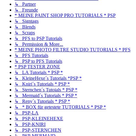
↳ Partner
↳ Freunde
* MEINE PAINT SHOP PRO TUTORIALS * PSP
↳ Signtags
↳ Blends
↳ Scraps
↳ PFS to PSP Tutorials
↳ Permission & More...
* MEINE PHOTO FILTRE STUDIO TUTORIALS * PFS
↳ PFS Tutorials
↳ PSP to PFS Tutorials
* PSP TESTER ZONE
↳ LA Tutorials * PSP *
↳ KleineHexe´s Tutorials *PSP *
↳ Kniri´s Tutorials * PSP *
↳ Sternchen´s Tutoials * PSP *
↳ Mermaid´s Tutorials * PSP *
↳ Reny´s Tutorials * PSP *
↳ * BOX für getestete TUTORIALS * PSP *
↳ PSP-LA
↳ PSP-KLEINEHEXE
↳ PSP-KNIRI
↳ PSP-STERNCHEN
↳ PSP-MERMAID