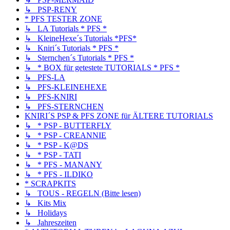
↳ PSP-RENY
* PFS TESTER ZONE
↳ LA Tutorials * PFS *
↳ KleineHexe´s Tutorials *PFS*
↳ Kniri´s Tutorials * PFS *
↳ Sternchen´s Tutorials * PFS *
↳ * BOX für getestete TUTORIALS * PFS *
↳ PFS-LA
↳ PFS-KLEINEHEXE
↳ PFS-KNIRI
↳ PFS-STERNCHEN
KNIRI´S PSP & PFS ZONE für ÄLTERE TUTORIALS
↳ * PSP - BUTTERFLY
↳ * PSP - CREANNIE
↳ * PSP - K@DS
↳ * PSP - TATI
↳ * PFS - MANANY
↳ * PFS - ILDIKO
* SCRAPKITS
↳ TOUS - REGELN (Bitte lesen)
↳ Kits Mix
↳ Holidays
↳ Jahreszeiten