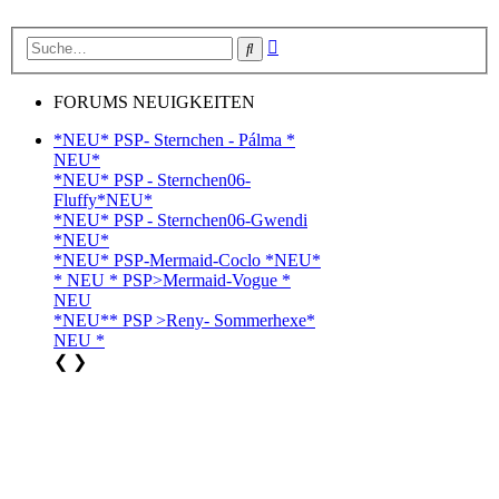
Erweiterte
Suche
Suche
FORUMS NEUIGKEITEN
*NEU* PSP- Sternchen - Pálma *
NEU*
*NEU* PSP - Sternchen06-
Fluffy*NEU*
*NEU* PSP - Sternchen06-Gwendi
*NEU*
*NEU* PSP-Mermaid-Coclo *NEU*
* NEU * PSP>Mermaid-Vogue *
NEU
*NEU** PSP >Reny- Sommerhexe*
NEU *
❮
❯