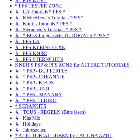
↳ PSP-RENY
* PFS TESTER ZONE
↳ LA Tutorials * PFS *
↳ KleineHexe´s Tutorials *PFS*
↳ Kniri´s Tutorials * PFS *
↳ Sternchen´s Tutorials * PFS *
↳ * BOX für getestete TUTORIALS * PFS *
↳ PFS-LA
↳ PFS-KLEINEHEXE
↳ PFS-KNIRI
↳ PFS-STERNCHEN
KNIRI´S PSP & PFS ZONE für ÄLTERE TUTORIALS
↳ * PSP - BUTTERFLY
↳ * PSP - CREANNIE
↳ * PSP - K@DS
↳ * PSP - TATI
↳ * PFS - MANANY
↳ * PFS - ILDIKO
* SCRAPKITS
↳ TOUS - REGELN (Bitte lesen)
↳ Kits Mix
↳ Holidays
↳ Jahreszeiten
* AI TUTORIAL TUBEN by LAGUNA AZUL