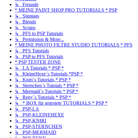
↳ Freunde
* MEINE PAINT SHOP PRO TUTORIALS * PSP
↳ Signtags
↳ Blends
↳ Scraps
↳ PFS to PSP Tutorials
↳ Permission & More...
* MEINE PHOTO FILTRE STUDIO TUTORIALS * PFS
↳ PFS Tutorials
↳ PSP to PFS Tutorials
* PSP TESTER ZONE
↳ LA Tutorials * PSP *
↳ KleineHexe´s Tutorials *PSP *
↳ Kniri´s Tutorials * PSP *
↳ Sternchen´s Tutoials * PSP *
↳ Mermaid´s Tutorials * PSP *
↳ Reny´s Tutorials * PSP *
↳ * BOX für getestete TUTORIALS * PSP *
↳ PSP-LA
↳ PSP-KLEINEHEXE
↳ PSP-KNIRI
↳ PSP-STERNCHEN
↳ PSP-MERMAID