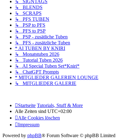
↳ SIGNTAGS
↳ BLENDS
↳ SCRAPS
↳ PFS TUBEN
↳ PSP to PFS
↳ PFS to PSP
↳ PSP - zusätliche Tuben
↳ PFS - zusätzliche Tuben
* AI TUBEN BY KNIRI
↳ Monatstuben 2026
↳ Tutorial Tuben 2026
↳ AI Special Tuben Set*Kniri*
↳ ChatGPT Prompts
* MITGLIEDER GALERIEN LOUNGE
↳ MITGLIEDER GALERIE
Startseite
Tutorials, Stuff & More
Alle Zeiten sind
UTC+02:00
Alle Cookies löschen
Impressum
Powered by
phpBB
® Forum Software © phpBB Limited