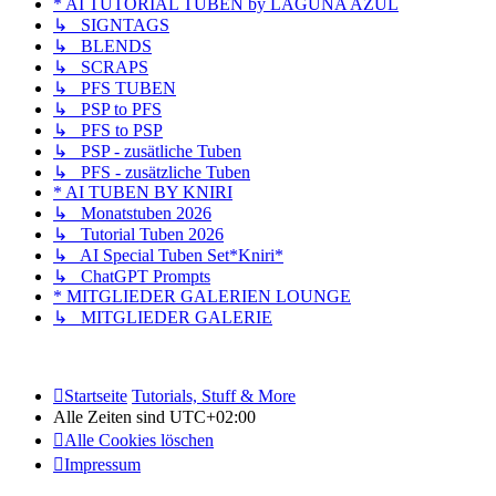
* AI TUTORIAL TUBEN by LAGUNA AZUL
↳ SIGNTAGS
↳ BLENDS
↳ SCRAPS
↳ PFS TUBEN
↳ PSP to PFS
↳ PFS to PSP
↳ PSP - zusätliche Tuben
↳ PFS - zusätzliche Tuben
* AI TUBEN BY KNIRI
↳ Monatstuben 2026
↳ Tutorial Tuben 2026
↳ AI Special Tuben Set*Kniri*
↳ ChatGPT Prompts
* MITGLIEDER GALERIEN LOUNGE
↳ MITGLIEDER GALERIE
Startseite
Tutorials, Stuff & More
Alle Zeiten sind
UTC+02:00
Alle Cookies löschen
Impressum