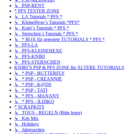
↳ PSP-RENY
* PFS TESTER ZONE
↳ LA Tutorials * PFS *
↳ KleineHexe´s Tutorials *PFS*
↳ Kniri´s Tutorials * PFS *
↳ Sternchen´s Tutorials * PFS *
↳ * BOX für getestete TUTORIALS * PFS *
↳ PFS-LA
↳ PFS-KLEINEHEXE
↳ PFS-KNIRI
↳ PFS-STERNCHEN
KNIRI´S PSP & PFS ZONE für ÄLTERE TUTORIALS
↳ * PSP - BUTTERFLY
↳ * PSP - CREANNIE
↳ * PSP - K@DS
↳ * PSP - TATI
↳ * PFS - MANANY
↳ * PFS - ILDIKO
* SCRAPKITS
↳ TOUS - REGELN (Bitte lesen)
↳ Kits Mix
↳ Holidays
↳ Jahreszeiten