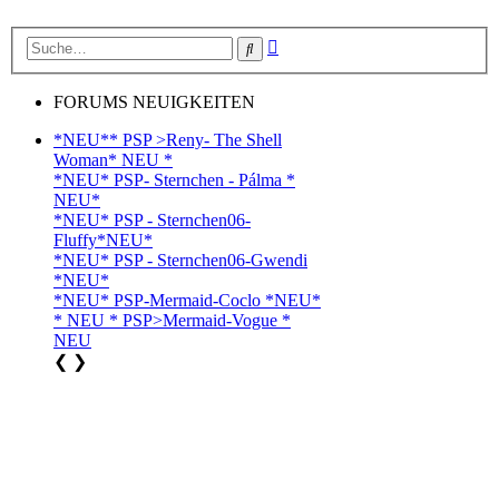
Erweiterte
Suche
Suche
FORUMS NEUIGKEITEN
*NEU** PSP >Reny- The Shell
Woman* NEU *
*NEU* PSP- Sternchen - Pálma *
NEU*
*NEU* PSP - Sternchen06-
Fluffy*NEU*
*NEU* PSP - Sternchen06-Gwendi
*NEU*
*NEU* PSP-Mermaid-Coclo *NEU*
* NEU * PSP>Mermaid-Vogue *
NEU
❮
❯