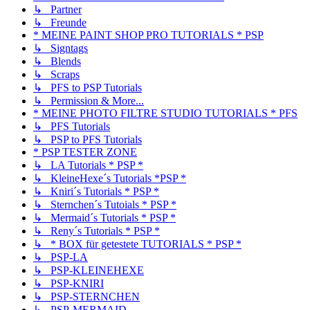
↳ Partner
↳ Freunde
* MEINE PAINT SHOP PRO TUTORIALS * PSP
↳ Signtags
↳ Blends
↳ Scraps
↳ PFS to PSP Tutorials
↳ Permission & More...
* MEINE PHOTO FILTRE STUDIO TUTORIALS * PFS
↳ PFS Tutorials
↳ PSP to PFS Tutorials
* PSP TESTER ZONE
↳ LA Tutorials * PSP *
↳ KleineHexe´s Tutorials *PSP *
↳ Kniri´s Tutorials * PSP *
↳ Sternchen´s Tutoials * PSP *
↳ Mermaid´s Tutorials * PSP *
↳ Reny´s Tutorials * PSP *
↳ * BOX für getestete TUTORIALS * PSP *
↳ PSP-LA
↳ PSP-KLEINEHEXE
↳ PSP-KNIRI
↳ PSP-STERNCHEN
↳ PSP-MERMAID