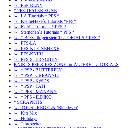
↳ PSP-RENY
* PFS TESTER ZONE
↳ LA Tutorials * PFS *
↳ KleineHexe´s Tutorials *PFS*
↳ Kniri´s Tutorials * PFS *
↳ Sternchen´s Tutorials * PFS *
↳ * BOX für getestete TUTORIALS * PFS *
↳ PFS-LA
↳ PFS-KLEINEHEXE
↳ PFS-KNIRI
↳ PFS-STERNCHEN
KNIRI´S PSP & PFS ZONE für ÄLTERE TUTORIALS
↳ * PSP - BUTTERFLY
↳ * PSP - CREANNIE
↳ * PSP - K@DS
↳ * PSP - TATI
↳ * PFS - MANANY
↳ * PFS - ILDIKO
* SCRAPKITS
↳ TOUS - REGELN (Bitte lesen)
↳ Kits Mix
↳ Holidays
↳ Jahreszeiten