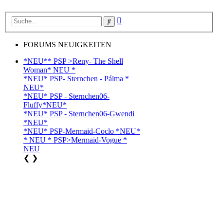
Erweiterte
Suche
Suche
FORUMS NEUIGKEITEN
*NEU** PSP >Reny- The Shell
Woman* NEU *
*NEU* PSP- Sternchen - Pálma *
NEU*
*NEU* PSP - Sternchen06-
Fluffy*NEU*
*NEU* PSP - Sternchen06-Gwendi
*NEU*
*NEU* PSP-Mermaid-Coclo *NEU*
* NEU * PSP>Mermaid-Vogue *
NEU
❮
❯