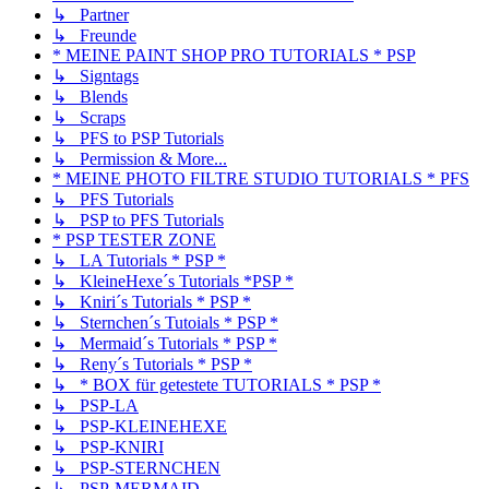
↳ Partner
↳ Freunde
* MEINE PAINT SHOP PRO TUTORIALS * PSP
↳ Signtags
↳ Blends
↳ Scraps
↳ PFS to PSP Tutorials
↳ Permission & More...
* MEINE PHOTO FILTRE STUDIO TUTORIALS * PFS
↳ PFS Tutorials
↳ PSP to PFS Tutorials
* PSP TESTER ZONE
↳ LA Tutorials * PSP *
↳ KleineHexe´s Tutorials *PSP *
↳ Kniri´s Tutorials * PSP *
↳ Sternchen´s Tutoials * PSP *
↳ Mermaid´s Tutorials * PSP *
↳ Reny´s Tutorials * PSP *
↳ * BOX für getestete TUTORIALS * PSP *
↳ PSP-LA
↳ PSP-KLEINEHEXE
↳ PSP-KNIRI
↳ PSP-STERNCHEN
↳ PSP-MERMAID