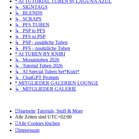
* AI TUTORIAL TUBEN by LAGUNA AZUL
↳ SIGNTAGS
↳ BLENDS
↳ SCRAPS
↳ PFS TUBEN
↳ PSP to PFS
↳ PFS to PSP
↳ PSP - zusätliche Tuben
↳ PFS - zusätzliche Tuben
* AI TUBEN BY KNIRI
↳ Monatstuben 2026
↳ Tutorial Tuben 2026
↳ AI Special Tuben Set*Kniri*
↳ ChatGPT Prompts
* MITGLIEDER GALERIEN LOUNGE
↳ MITGLIEDER GALERIE
Startseite
Tutorials, Stuff & More
Alle Zeiten sind
UTC+02:00
Alle Cookies löschen
Impressum