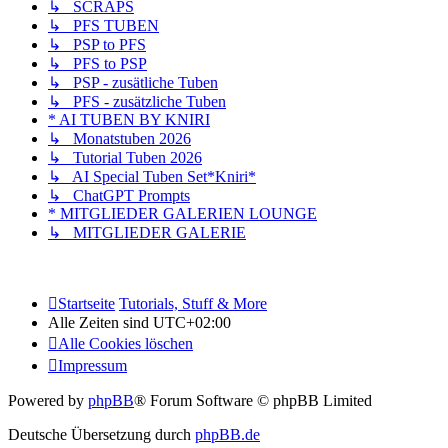
↳ SCRAPS
↳ PFS TUBEN
↳ PSP to PFS
↳ PFS to PSP
↳ PSP - zusätliche Tuben
↳ PFS - zusätzliche Tuben
* AI TUBEN BY KNIRI
↳ Monatstuben 2026
↳ Tutorial Tuben 2026
↳ AI Special Tuben Set*Kniri*
↳ ChatGPT Prompts
* MITGLIEDER GALERIEN LOUNGE
↳ MITGLIEDER GALERIE
Startseite
Tutorials, Stuff & More
Alle Zeiten sind
UTC+02:00
Alle Cookies löschen
Impressum
Powered by
phpBB
® Forum Software © phpBB Limited
Deutsche Übersetzung durch
phpBB.de