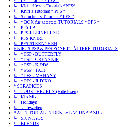
↳ LA Tutorials * PFS *
↳ KleineHexe´s Tutorials *PFS*
↳ Kniri´s Tutorials * PFS *
↳ Sternchen´s Tutorials * PFS *
↳ * BOX für getestete TUTORIALS * PFS *
↳ PFS-LA
↳ PFS-KLEINEHEXE
↳ PFS-KNIRI
↳ PFS-STERNCHEN
KNIRI´S PSP & PFS ZONE für ÄLTERE TUTORIALS
↳ * PSP - BUTTERFLY
↳ * PSP - CREANNIE
↳ * PSP - K@DS
↳ * PSP - TATI
↳ * PFS - MANANY
↳ * PFS - ILDIKO
* SCRAPKITS
↳ TOUS - REGELN (Bitte lesen)
↳ Kits Mix
↳ Holidays
↳ Jahreszeiten
* AI TUTORIAL TUBEN by LAGUNA AZUL
↳ SIGNTAGS
↳ BLENDS