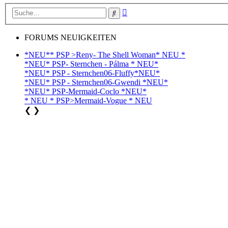
Erweiterte
Suche
Suche
FORUMS NEUIGKEITEN
*NEU** PSP >Reny- The Shell Woman* NEU *
*NEU* PSP- Sternchen - Pálma * NEU*
*NEU* PSP - Sternchen06-Fluffy*NEU*
*NEU* PSP - Sternchen06-Gwendi *NEU*
*NEU* PSP-Mermaid-Coclo *NEU*
* NEU * PSP>Mermaid-Vogue * NEU
❮
❯