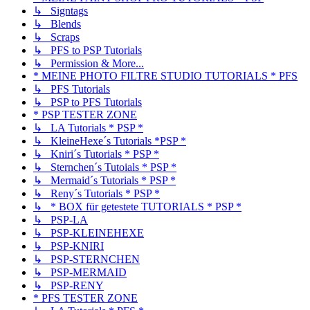
↳ Signtags
↳ Blends
↳ Scraps
↳ PFS to PSP Tutorials
↳ Permission & More...
* MEINE PHOTO FILTRE STUDIO TUTORIALS * PFS
↳ PFS Tutorials
↳ PSP to PFS Tutorials
* PSP TESTER ZONE
↳ LA Tutorials * PSP *
↳ KleineHexe´s Tutorials *PSP *
↳ Kniri´s Tutorials * PSP *
↳ Sternchen´s Tutoials * PSP *
↳ Mermaid´s Tutorials * PSP *
↳ Reny´s Tutorials * PSP *
↳ * BOX für getestete TUTORIALS * PSP *
↳ PSP-LA
↳ PSP-KLEINEHEXE
↳ PSP-KNIRI
↳ PSP-STERNCHEN
↳ PSP-MERMAID
↳ PSP-RENY
* PFS TESTER ZONE