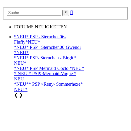
Erweiterte
Suche
Suche
FORUMS NEUIGKEITEN
*NEU* PSP - Sternchen06-
Fluffy*NEU*
*NEU* PSP - Sternchen06-Gwendi
*NEU*
*NEU* PSP- Sternchen - Birgit *
NEU*
*NEU* PSP-Mermaid-Coclo *NEU*
* NEU * PSP>Mermaid-Vogue *
NEU
*NEU** PSP >Reny- Sommerhexe*
NEU *
❮
❯