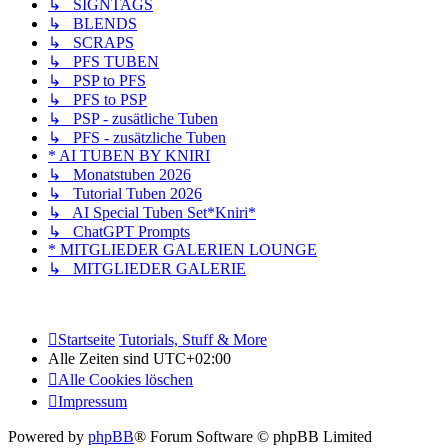
↳ SIGNTAGS
↳ BLENDS
↳ SCRAPS
↳ PFS TUBEN
↳ PSP to PFS
↳ PFS to PSP
↳ PSP - zusätliche Tuben
↳ PFS - zusätzliche Tuben
* AI TUBEN BY KNIRI
↳ Monatstuben 2026
↳ Tutorial Tuben 2026
↳ AI Special Tuben Set*Kniri*
↳ ChatGPT Prompts
* MITGLIEDER GALERIEN LOUNGE
↳ MITGLIEDER GALERIE
Startseite
Tutorials, Stuff & More
Alle Zeiten sind
UTC+02:00
Alle Cookies löschen
Impressum
Powered by
phpBB
® Forum Software © phpBB Limited