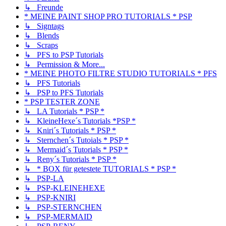
↳ Freunde
* MEINE PAINT SHOP PRO TUTORIALS * PSP
↳ Signtags
↳ Blends
↳ Scraps
↳ PFS to PSP Tutorials
↳ Permission & More...
* MEINE PHOTO FILTRE STUDIO TUTORIALS * PFS
↳ PFS Tutorials
↳ PSP to PFS Tutorials
* PSP TESTER ZONE
↳ LA Tutorials * PSP *
↳ KleineHexe´s Tutorials *PSP *
↳ Kniri´s Tutorials * PSP *
↳ Sternchen´s Tutoials * PSP *
↳ Mermaid´s Tutorials * PSP *
↳ Reny´s Tutorials * PSP *
↳ * BOX für getestete TUTORIALS * PSP *
↳ PSP-LA
↳ PSP-KLEINEHEXE
↳ PSP-KNIRI
↳ PSP-STERNCHEN
↳ PSP-MERMAID