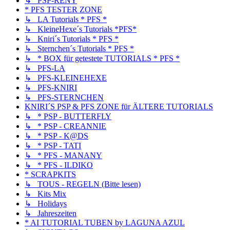
↳ PSP-RENY
* PFS TESTER ZONE
↳ LA Tutorials * PFS *
↳ KleineHexe´s Tutorials *PFS*
↳ Kniri´s Tutorials * PFS *
↳ Sternchen´s Tutorials * PFS *
↳ * BOX für getestete TUTORIALS * PFS *
↳ PFS-LA
↳ PFS-KLEINEHEXE
↳ PFS-KNIRI
↳ PFS-STERNCHEN
KNIRI´S PSP & PFS ZONE für ÄLTERE TUTORIALS
↳ * PSP - BUTTERFLY
↳ * PSP - CREANNIE
↳ * PSP - K@DS
↳ * PSP - TATI
↳ * PFS - MANANY
↳ * PFS - ILDIKO
* SCRAPKITS
↳ TOUS - REGELN (Bitte lesen)
↳ Kits Mix
↳ Holidays
↳ Jahreszeiten
* AI TUTORIAL TUBEN by LAGUNA AZUL