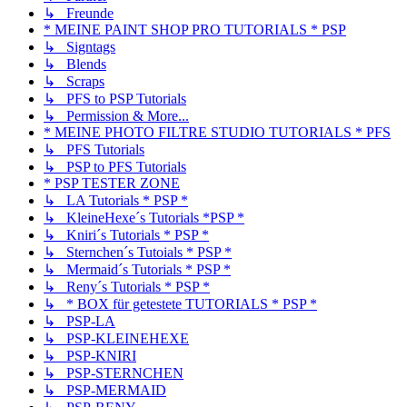
↳ Freunde
* MEINE PAINT SHOP PRO TUTORIALS * PSP
↳ Signtags
↳ Blends
↳ Scraps
↳ PFS to PSP Tutorials
↳ Permission & More...
* MEINE PHOTO FILTRE STUDIO TUTORIALS * PFS
↳ PFS Tutorials
↳ PSP to PFS Tutorials
* PSP TESTER ZONE
↳ LA Tutorials * PSP *
↳ KleineHexe´s Tutorials *PSP *
↳ Kniri´s Tutorials * PSP *
↳ Sternchen´s Tutoials * PSP *
↳ Mermaid´s Tutorials * PSP *
↳ Reny´s Tutorials * PSP *
↳ * BOX für getestete TUTORIALS * PSP *
↳ PSP-LA
↳ PSP-KLEINEHEXE
↳ PSP-KNIRI
↳ PSP-STERNCHEN
↳ PSP-MERMAID