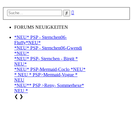
Erweiterte
Suche
Suche
FORUMS NEUIGKEITEN
*NEU* PSP - Sternchen06-
Fluffy*NEU*
*NEU* PSP - Sternchen06-Gwendi
*NEU*
*NEU* PSP- Sternchen - Birgit *
NEU*
*NEU* PSP-Mermaid-Coclo *NEU*
* NEU * PSP>Mermaid-Vogue *
NEU
*NEU** PSP >Reny- Sommerhexe*
NEU *
❮
❯