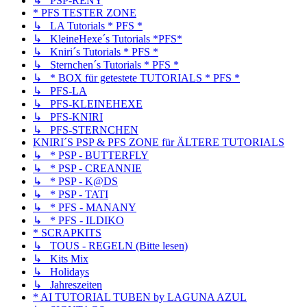
↳ PSP-RENY
* PFS TESTER ZONE
↳ LA Tutorials * PFS *
↳ KleineHexe´s Tutorials *PFS*
↳ Kniri´s Tutorials * PFS *
↳ Sternchen´s Tutorials * PFS *
↳ * BOX für getestete TUTORIALS * PFS *
↳ PFS-LA
↳ PFS-KLEINEHEXE
↳ PFS-KNIRI
↳ PFS-STERNCHEN
KNIRI´S PSP & PFS ZONE für ÄLTERE TUTORIALS
↳ * PSP - BUTTERFLY
↳ * PSP - CREANNIE
↳ * PSP - K@DS
↳ * PSP - TATI
↳ * PFS - MANANY
↳ * PFS - ILDIKO
* SCRAPKITS
↳ TOUS - REGELN (Bitte lesen)
↳ Kits Mix
↳ Holidays
↳ Jahreszeiten
* AI TUTORIAL TUBEN by LAGUNA AZUL