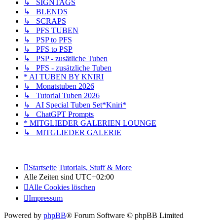
↳ SIGNTAGS
↳ BLENDS
↳ SCRAPS
↳ PFS TUBEN
↳ PSP to PFS
↳ PFS to PSP
↳ PSP - zusätliche Tuben
↳ PFS - zusätzliche Tuben
* AI TUBEN BY KNIRI
↳ Monatstuben 2026
↳ Tutorial Tuben 2026
↳ AI Special Tuben Set*Kniri*
↳ ChatGPT Prompts
* MITGLIEDER GALERIEN LOUNGE
↳ MITGLIEDER GALERIE
Startseite
Tutorials, Stuff & More
Alle Zeiten sind
UTC+02:00
Alle Cookies löschen
Impressum
Powered by
phpBB
® Forum Software © phpBB Limited