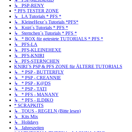
↳ PSP-RENY
* PFS TESTER ZONE
↳ LA Tutorials * PFS *
↳ KleineHexe´s Tutorials *PFS*
↳ Kniri´s Tutorials * PFS *
↳ Sternchen´s Tutorials * PFS *
↳ * BOX für getestete TUTORIALS * PFS *
↳ PFS-LA
↳ PFS-KLEINEHEXE
↳ PFS-KNIRI
↳ PFS-STERNCHEN
KNIRI´S PSP & PFS ZONE für ÄLTERE TUTORIALS
↳ * PSP - BUTTERFLY
↳ * PSP - CREANNIE
↳ * PSP - K@DS
↳ * PSP - TATI
↳ * PFS - MANANY
↳ * PFS - ILDIKO
* SCRAPKITS
↳ TOUS - REGELN (Bitte lesen)
↳ Kits Mix
↳ Holidays
↳ Jahreszeiten