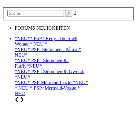
Erweiterte
Suche
Suche
FORUMS NEUIGKEITEN
*NEU** PSP >Reny- The Shell
Woman* NEU *
*NEU* PSP- Sternchen - Pálma *
NEU*
*NEU* PSP - Sternchen06-
Fluffy*NEU*
*NEU* PSP - Sternchen06-Gwendi
*NEU*
*NEU* PSP-Mermaid-Coclo *NEU*
* NEU * PSP>Mermaid-Vogue *
NEU
❮
❯