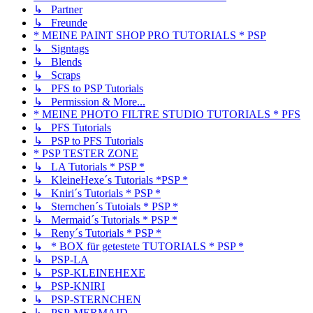
↳ Partner
↳ Freunde
* MEINE PAINT SHOP PRO TUTORIALS * PSP
↳ Signtags
↳ Blends
↳ Scraps
↳ PFS to PSP Tutorials
↳ Permission & More...
* MEINE PHOTO FILTRE STUDIO TUTORIALS * PFS
↳ PFS Tutorials
↳ PSP to PFS Tutorials
* PSP TESTER ZONE
↳ LA Tutorials * PSP *
↳ KleineHexe´s Tutorials *PSP *
↳ Kniri´s Tutorials * PSP *
↳ Sternchen´s Tutoials * PSP *
↳ Mermaid´s Tutorials * PSP *
↳ Reny´s Tutorials * PSP *
↳ * BOX für getestete TUTORIALS * PSP *
↳ PSP-LA
↳ PSP-KLEINEHEXE
↳ PSP-KNIRI
↳ PSP-STERNCHEN
↳ PSP-MERMAID