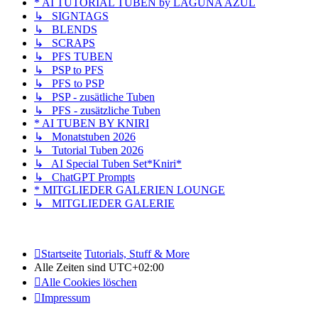
* AI TUTORIAL TUBEN by LAGUNA AZUL
↳ SIGNTAGS
↳ BLENDS
↳ SCRAPS
↳ PFS TUBEN
↳ PSP to PFS
↳ PFS to PSP
↳ PSP - zusätliche Tuben
↳ PFS - zusätzliche Tuben
* AI TUBEN BY KNIRI
↳ Monatstuben 2026
↳ Tutorial Tuben 2026
↳ AI Special Tuben Set*Kniri*
↳ ChatGPT Prompts
* MITGLIEDER GALERIEN LOUNGE
↳ MITGLIEDER GALERIE
Startseite
Tutorials, Stuff & More
Alle Zeiten sind
UTC+02:00
Alle Cookies löschen
Impressum