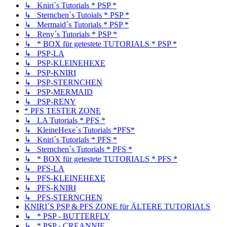
↳ Kniri´s Tutorials * PSP *
↳ Sternchen´s Tutoials * PSP *
↳ Mermaid´s Tutorials * PSP *
↳ Reny´s Tutorials * PSP *
↳ * BOX für getestete TUTORIALS * PSP *
↳ PSP-LA
↳ PSP-KLEINEHEXE
↳ PSP-KNIRI
↳ PSP-STERNCHEN
↳ PSP-MERMAID
↳ PSP-RENY
* PFS TESTER ZONE
↳ LA Tutorials * PFS *
↳ KleineHexe´s Tutorials *PFS*
↳ Kniri´s Tutorials * PFS *
↳ Sternchen´s Tutorials * PFS *
↳ * BOX für getestete TUTORIALS * PFS *
↳ PFS-LA
↳ PFS-KLEINEHEXE
↳ PFS-KNIRI
↳ PFS-STERNCHEN
KNIRI´S PSP & PFS ZONE für ÄLTERE TUTORIALS
↳ * PSP - BUTTERFLY
↳ * PSP - CREANNIE