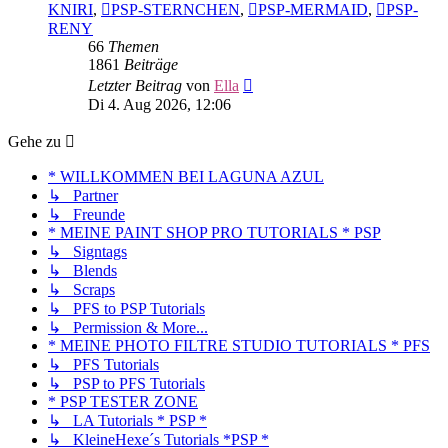
KNIRI
,
PSP-STERNCHEN
,
PSP-MERMAID
,
PSP-
RENY
66
Themen
1861
Beiträge
Neuester
Letzter Beitrag
von
Ella
Beitrag
Di 4. Aug 2026, 12:06
Gehe zu
* WILLKOMMEN BEI LAGUNA AZUL
↳ Partner
↳ Freunde
* MEINE PAINT SHOP PRO TUTORIALS * PSP
↳ Signtags
↳ Blends
↳ Scraps
↳ PFS to PSP Tutorials
↳ Permission & More...
* MEINE PHOTO FILTRE STUDIO TUTORIALS * PFS
↳ PFS Tutorials
↳ PSP to PFS Tutorials
* PSP TESTER ZONE
↳ LA Tutorials * PSP *
↳ KleineHexe´s Tutorials *PSP *