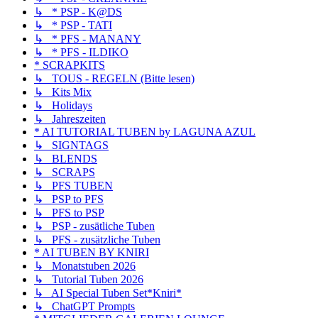
↳ * PSP - K@DS
↳ * PSP - TATI
↳ * PFS - MANANY
↳ * PFS - ILDIKO
* SCRAPKITS
↳ TOUS - REGELN (Bitte lesen)
↳ Kits Mix
↳ Holidays
↳ Jahreszeiten
* AI TUTORIAL TUBEN by LAGUNA AZUL
↳ SIGNTAGS
↳ BLENDS
↳ SCRAPS
↳ PFS TUBEN
↳ PSP to PFS
↳ PFS to PSP
↳ PSP - zusätliche Tuben
↳ PFS - zusätzliche Tuben
* AI TUBEN BY KNIRI
↳ Monatstuben 2026
↳ Tutorial Tuben 2026
↳ AI Special Tuben Set*Kniri*
↳ ChatGPT Prompts