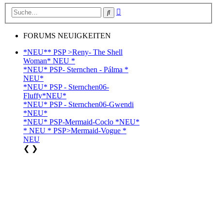
Erweiterte
Suche
Suche
FORUMS NEUIGKEITEN
*NEU** PSP >Reny- The Shell
Woman* NEU *
*NEU* PSP- Sternchen - Pálma *
NEU*
*NEU* PSP - Sternchen06-
Fluffy*NEU*
*NEU* PSP - Sternchen06-Gwendi
*NEU*
*NEU* PSP-Mermaid-Coclo *NEU*
* NEU * PSP>Mermaid-Vogue *
NEU
❮
❯