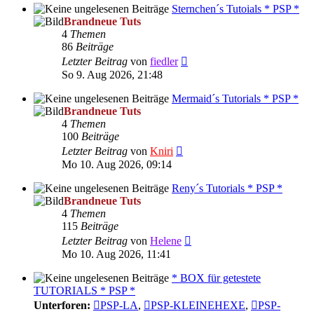
Sternchen´s Tutoials * PSP *
Brandneue Tuts
4
Themen
86
Beiträge
Neuester
Letzter Beitrag
von
fiedler
Beitrag
So 9. Aug 2026, 21:48
Mermaid´s Tutorials * PSP *
Brandneue Tuts
4
Themen
100
Beiträge
Neuester
Letzter Beitrag
von
Kniri
Beitrag
Mo 10. Aug 2026, 09:14
Reny´s Tutorials * PSP *
Brandneue Tuts
4
Themen
115
Beiträge
Neuester
Letzter Beitrag
von
Helene
Beitrag
Mo 10. Aug 2026, 11:41
* BOX für getestete
TUTORIALS * PSP *
Unterforen:
PSP-LA
,
PSP-KLEINEHEXE
,
PSP-