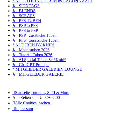
* AI TUTORIAL TUBEN by LAGUNA AZUL
↳ SIGNTAGS
↳ BLENDS
↳ SCRAPS
↳ PFS TUBEN
↳ PSP to PFS
↳ PFS to PSP
↳ PSP - zusätliche Tuben
↳ PFS - zusätzliche Tuben
* AI TUBEN BY KNIRI
↳ Monatstuben 2026
↳ Tutorial Tuben 2026
↳ AI Special Tuben Set*Kniri*
↳ ChatGPT Prompts
* MITGLIEDER GALERIEN LOUNGE
↳ MITGLIEDER GALERIE
Startseite
Tutorials, Stuff & More
Alle Zeiten sind
UTC+02:00
Alle Cookies löschen
Impressum