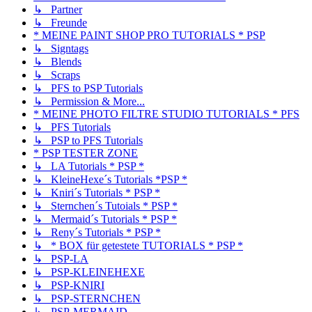
↳ Partner
↳ Freunde
* MEINE PAINT SHOP PRO TUTORIALS * PSP
↳ Signtags
↳ Blends
↳ Scraps
↳ PFS to PSP Tutorials
↳ Permission & More...
* MEINE PHOTO FILTRE STUDIO TUTORIALS * PFS
↳ PFS Tutorials
↳ PSP to PFS Tutorials
* PSP TESTER ZONE
↳ LA Tutorials * PSP *
↳ KleineHexe´s Tutorials *PSP *
↳ Kniri´s Tutorials * PSP *
↳ Sternchen´s Tutoials * PSP *
↳ Mermaid´s Tutorials * PSP *
↳ Reny´s Tutorials * PSP *
↳ * BOX für getestete TUTORIALS * PSP *
↳ PSP-LA
↳ PSP-KLEINEHEXE
↳ PSP-KNIRI
↳ PSP-STERNCHEN
↳ PSP-MERMAID