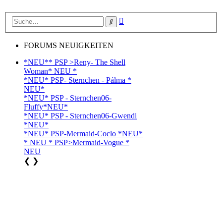
Erweiterte
Suche
Suche
FORUMS NEUIGKEITEN
*NEU** PSP >Reny- The Shell
Woman* NEU *
*NEU* PSP- Sternchen - Pálma *
NEU*
*NEU* PSP - Sternchen06-
Fluffy*NEU*
*NEU* PSP - Sternchen06-Gwendi
*NEU*
*NEU* PSP-Mermaid-Coclo *NEU*
* NEU * PSP>Mermaid-Vogue *
NEU
❮
❯