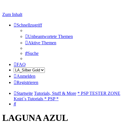
Zum Inhalt
Schnellzugriff
Unbeantwortete Themen
Aktive Themen
Suche
FAQ
Anmelden
Registrieren
Startseite
Tutorials, Stuff & More
* PSP TESTER ZONE
Kniri´s Tutorials * PSP *
Suche
LAGUNA AZUL