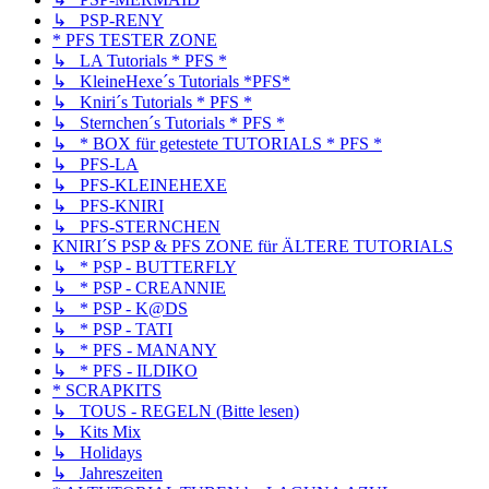
↳ PSP-RENY
* PFS TESTER ZONE
↳ LA Tutorials * PFS *
↳ KleineHexe´s Tutorials *PFS*
↳ Kniri´s Tutorials * PFS *
↳ Sternchen´s Tutorials * PFS *
↳ * BOX für getestete TUTORIALS * PFS *
↳ PFS-LA
↳ PFS-KLEINEHEXE
↳ PFS-KNIRI
↳ PFS-STERNCHEN
KNIRI´S PSP & PFS ZONE für ÄLTERE TUTORIALS
↳ * PSP - BUTTERFLY
↳ * PSP - CREANNIE
↳ * PSP - K@DS
↳ * PSP - TATI
↳ * PFS - MANANY
↳ * PFS - ILDIKO
* SCRAPKITS
↳ TOUS - REGELN (Bitte lesen)
↳ Kits Mix
↳ Holidays
↳ Jahreszeiten