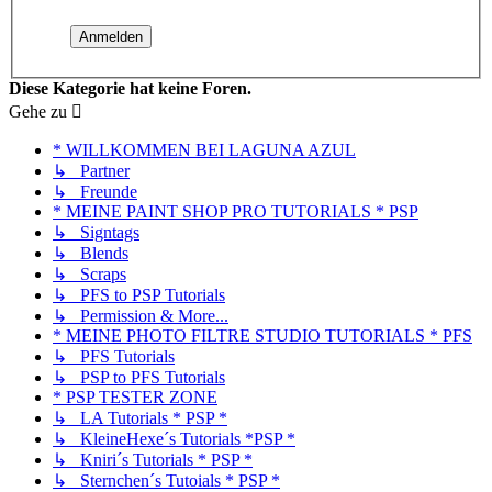
Diese Kategorie hat keine Foren.
Gehe zu
* WILLKOMMEN BEI LAGUNA AZUL
↳ Partner
↳ Freunde
* MEINE PAINT SHOP PRO TUTORIALS * PSP
↳ Signtags
↳ Blends
↳ Scraps
↳ PFS to PSP Tutorials
↳ Permission & More...
* MEINE PHOTO FILTRE STUDIO TUTORIALS * PFS
↳ PFS Tutorials
↳ PSP to PFS Tutorials
* PSP TESTER ZONE
↳ LA Tutorials * PSP *
↳ KleineHexe´s Tutorials *PSP *
↳ Kniri´s Tutorials * PSP *
↳ Sternchen´s Tutoials * PSP *