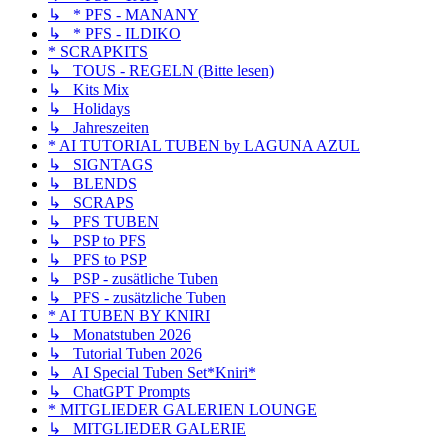
↳ * PFS - MANANY
↳ * PFS - ILDIKO
* SCRAPKITS
↳ TOUS - REGELN (Bitte lesen)
↳ Kits Mix
↳ Holidays
↳ Jahreszeiten
* AI TUTORIAL TUBEN by LAGUNA AZUL
↳ SIGNTAGS
↳ BLENDS
↳ SCRAPS
↳ PFS TUBEN
↳ PSP to PFS
↳ PFS to PSP
↳ PSP - zusätliche Tuben
↳ PFS - zusätzliche Tuben
* AI TUBEN BY KNIRI
↳ Monatstuben 2026
↳ Tutorial Tuben 2026
↳ AI Special Tuben Set*Kniri*
↳ ChatGPT Prompts
* MITGLIEDER GALERIEN LOUNGE
↳ MITGLIEDER GALERIE