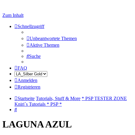
Zum Inhalt
Schnellzugriff
Unbeantwortete Themen
Aktive Themen
Suche
FAQ
Anmelden
Registrieren
Startseite
Tutorials, Stuff & More
* PSP TESTER ZONE
Kniri´s Tutorials * PSP *
Suche
LAGUNA AZUL