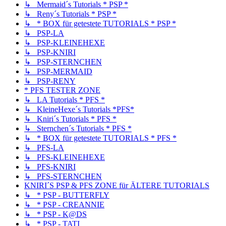
↳ Mermaid´s Tutorials * PSP *
↳ Reny´s Tutorials * PSP *
↳ * BOX für getestete TUTORIALS * PSP *
↳ PSP-LA
↳ PSP-KLEINEHEXE
↳ PSP-KNIRI
↳ PSP-STERNCHEN
↳ PSP-MERMAID
↳ PSP-RENY
* PFS TESTER ZONE
↳ LA Tutorials * PFS *
↳ KleineHexe´s Tutorials *PFS*
↳ Kniri´s Tutorials * PFS *
↳ Sternchen´s Tutorials * PFS *
↳ * BOX für getestete TUTORIALS * PFS *
↳ PFS-LA
↳ PFS-KLEINEHEXE
↳ PFS-KNIRI
↳ PFS-STERNCHEN
KNIRI´S PSP & PFS ZONE für ÄLTERE TUTORIALS
↳ * PSP - BUTTERFLY
↳ * PSP - CREANNIE
↳ * PSP - K@DS
↳ * PSP - TATI