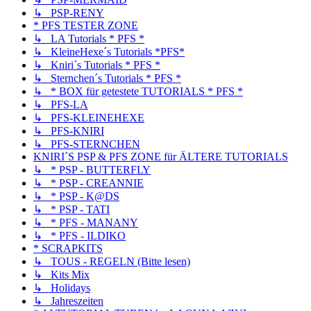
↳ PSP-RENY
* PFS TESTER ZONE
↳ LA Tutorials * PFS *
↳ KleineHexe´s Tutorials *PFS*
↳ Kniri´s Tutorials * PFS *
↳ Sternchen´s Tutorials * PFS *
↳ * BOX für getestete TUTORIALS * PFS *
↳ PFS-LA
↳ PFS-KLEINEHEXE
↳ PFS-KNIRI
↳ PFS-STERNCHEN
KNIRI´S PSP & PFS ZONE für ÄLTERE TUTORIALS
↳ * PSP - BUTTERFLY
↳ * PSP - CREANNIE
↳ * PSP - K@DS
↳ * PSP - TATI
↳ * PFS - MANANY
↳ * PFS - ILDIKO
* SCRAPKITS
↳ TOUS - REGELN (Bitte lesen)
↳ Kits Mix
↳ Holidays
↳ Jahreszeiten