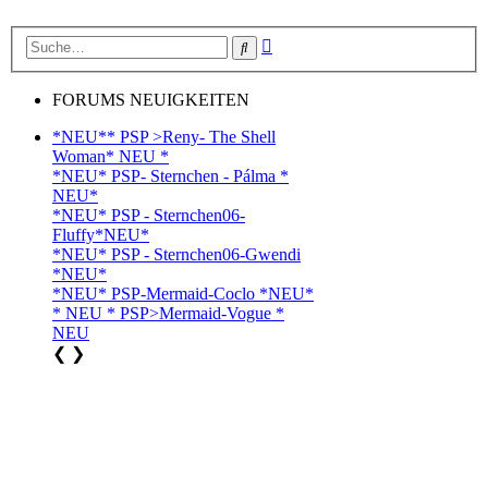
Erweiterte
Suche
Suche
FORUMS NEUIGKEITEN
*NEU** PSP >Reny- The Shell
Woman* NEU *
*NEU* PSP- Sternchen - Pálma *
NEU*
*NEU* PSP - Sternchen06-
Fluffy*NEU*
*NEU* PSP - Sternchen06-Gwendi
*NEU*
*NEU* PSP-Mermaid-Coclo *NEU*
* NEU * PSP>Mermaid-Vogue *
NEU
❮
❯