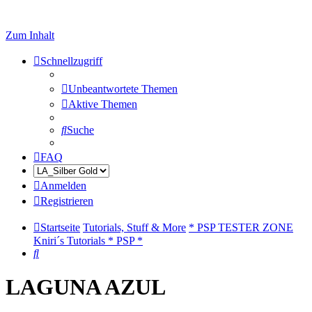
Zum Inhalt
Schnellzugriff
Unbeantwortete Themen
Aktive Themen
Suche
FAQ
Anmelden
Registrieren
Startseite
Tutorials, Stuff & More
* PSP TESTER ZONE
Kniri´s Tutorials * PSP *
Suche
LAGUNA AZUL