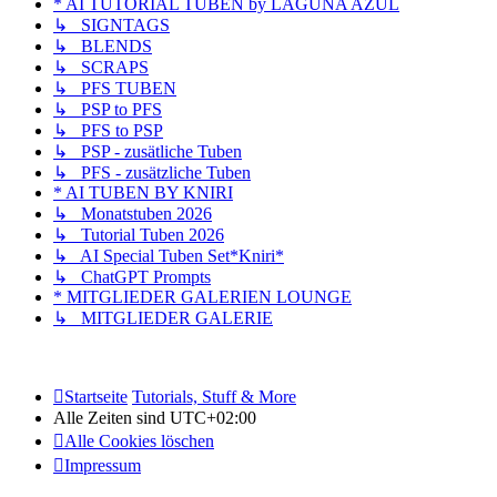
* AI TUTORIAL TUBEN by LAGUNA AZUL
↳ SIGNTAGS
↳ BLENDS
↳ SCRAPS
↳ PFS TUBEN
↳ PSP to PFS
↳ PFS to PSP
↳ PSP - zusätliche Tuben
↳ PFS - zusätzliche Tuben
* AI TUBEN BY KNIRI
↳ Monatstuben 2026
↳ Tutorial Tuben 2026
↳ AI Special Tuben Set*Kniri*
↳ ChatGPT Prompts
* MITGLIEDER GALERIEN LOUNGE
↳ MITGLIEDER GALERIE
Startseite
Tutorials, Stuff & More
Alle Zeiten sind
UTC+02:00
Alle Cookies löschen
Impressum