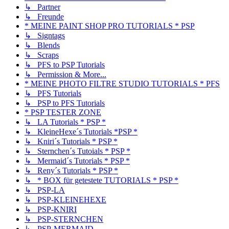
↳ Partner
↳ Freunde
* MEINE PAINT SHOP PRO TUTORIALS * PSP
↳ Signtags
↳ Blends
↳ Scraps
↳ PFS to PSP Tutorials
↳ Permission & More...
* MEINE PHOTO FILTRE STUDIO TUTORIALS * PFS
↳ PFS Tutorials
↳ PSP to PFS Tutorials
* PSP TESTER ZONE
↳ LA Tutorials * PSP *
↳ KleineHexe´s Tutorials *PSP *
↳ Kniri´s Tutorials * PSP *
↳ Sternchen´s Tutoials * PSP *
↳ Mermaid´s Tutorials * PSP *
↳ Reny´s Tutorials * PSP *
↳ * BOX für getestete TUTORIALS * PSP *
↳ PSP-LA
↳ PSP-KLEINEHEXE
↳ PSP-KNIRI
↳ PSP-STERNCHEN
↳ PSP-MERMAID