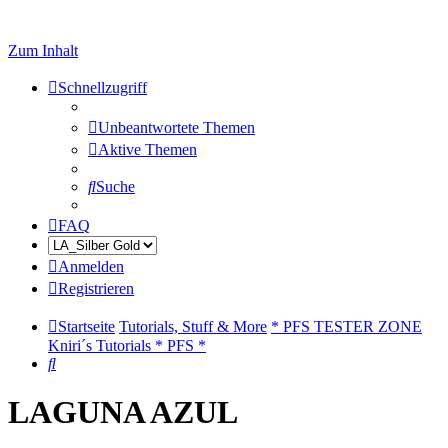
Zum Inhalt
Schnellzugriff
Unbeantwortete Themen
Aktive Themen
Suche
FAQ
Anmelden
Registrieren
Startseite
Tutorials, Stuff & More
* PFS TESTER ZONE
Kniri´s Tutorials * PFS *
Suche
LAGUNA AZUL