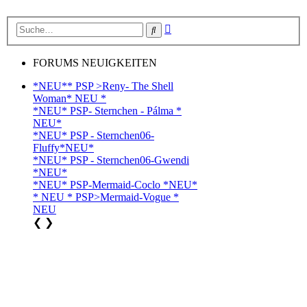
Erweiterte
Suche
Suche
FORUMS NEUIGKEITEN
*NEU** PSP >Reny- The Shell
Woman* NEU *
*NEU* PSP- Sternchen - Pálma *
NEU*
*NEU* PSP - Sternchen06-
Fluffy*NEU*
*NEU* PSP - Sternchen06-Gwendi
*NEU*
*NEU* PSP-Mermaid-Coclo *NEU*
* NEU * PSP>Mermaid-Vogue *
NEU
❮
❯