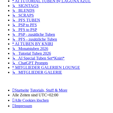
* AI TUTORIAL TUBEN by LAGUNA AZUL
↳ SIGNTAGS
↳ BLENDS
↳ SCRAPS
↳ PFS TUBEN
↳ PSP to PFS
↳ PFS to PSP
↳ PSP - zusätliche Tuben
↳ PFS - zusätzliche Tuben
* AI TUBEN BY KNIRI
↳ Monatstuben 2026
↳ Tutorial Tuben 2026
↳ AI Special Tuben Set*Kniri*
↳ ChatGPT Prompts
* MITGLIEDER GALERIEN LOUNGE
↳ MITGLIEDER GALERIE
Startseite
Tutorials, Stuff & More
Alle Zeiten sind
UTC+02:00
Alle Cookies löschen
Impressum