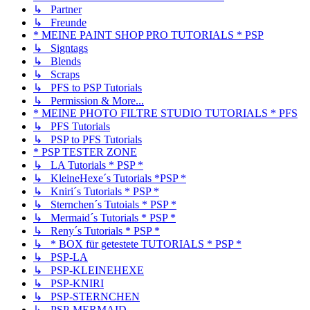
↳ Partner
↳ Freunde
* MEINE PAINT SHOP PRO TUTORIALS * PSP
↳ Signtags
↳ Blends
↳ Scraps
↳ PFS to PSP Tutorials
↳ Permission & More...
* MEINE PHOTO FILTRE STUDIO TUTORIALS * PFS
↳ PFS Tutorials
↳ PSP to PFS Tutorials
* PSP TESTER ZONE
↳ LA Tutorials * PSP *
↳ KleineHexe´s Tutorials *PSP *
↳ Kniri´s Tutorials * PSP *
↳ Sternchen´s Tutoials * PSP *
↳ Mermaid´s Tutorials * PSP *
↳ Reny´s Tutorials * PSP *
↳ * BOX für getestete TUTORIALS * PSP *
↳ PSP-LA
↳ PSP-KLEINEHEXE
↳ PSP-KNIRI
↳ PSP-STERNCHEN
↳ PSP-MERMAID