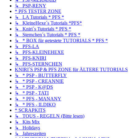
↳ PSP-RENY
* PFS TESTER ZONE
↳ LA Tutorials * PFS *
↳ KleineHexe´s Tutorials *PFS*
↳ Kniri´s Tutorials * PFS *
↳ Sternchen´s Tutorials * PFS *
↳ * BOX für getestete TUTORIALS * PFS *
↳ PFS-LA
↳ PFS-KLEINEHEXE
↳ PFS-KNIRI
↳ PFS-STERNCHEN
KNIRI´S PSP & PFS ZONE für ÄLTERE TUTORIALS
↳ * PSP - BUTTERFLY
↳ * PSP - CREANNIE
↳ * PSP - K@DS
↳ * PSP - TATI
↳ * PFS - MANANY
↳ * PFS - ILDIKO
* SCRAPKITS
↳ TOUS - REGELN (Bitte lesen)
↳ Kits Mix
↳ Holidays
↳ Jahreszeiten