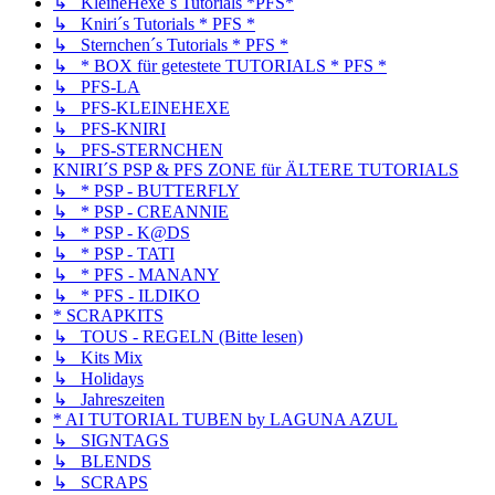
↳ KleineHexe´s Tutorials *PFS*
↳ Kniri´s Tutorials * PFS *
↳ Sternchen´s Tutorials * PFS *
↳ * BOX für getestete TUTORIALS * PFS *
↳ PFS-LA
↳ PFS-KLEINEHEXE
↳ PFS-KNIRI
↳ PFS-STERNCHEN
KNIRI´S PSP & PFS ZONE für ÄLTERE TUTORIALS
↳ * PSP - BUTTERFLY
↳ * PSP - CREANNIE
↳ * PSP - K@DS
↳ * PSP - TATI
↳ * PFS - MANANY
↳ * PFS - ILDIKO
* SCRAPKITS
↳ TOUS - REGELN (Bitte lesen)
↳ Kits Mix
↳ Holidays
↳ Jahreszeiten
* AI TUTORIAL TUBEN by LAGUNA AZUL
↳ SIGNTAGS
↳ BLENDS
↳ SCRAPS