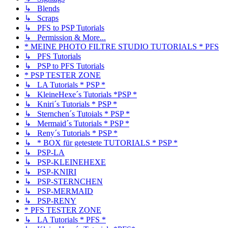
↳ Blends
↳ Scraps
↳ PFS to PSP Tutorials
↳ Permission & More...
* MEINE PHOTO FILTRE STUDIO TUTORIALS * PFS
↳ PFS Tutorials
↳ PSP to PFS Tutorials
* PSP TESTER ZONE
↳ LA Tutorials * PSP *
↳ KleineHexe´s Tutorials *PSP *
↳ Kniri´s Tutorials * PSP *
↳ Sternchen´s Tutoials * PSP *
↳ Mermaid´s Tutorials * PSP *
↳ Reny´s Tutorials * PSP *
↳ * BOX für getestete TUTORIALS * PSP *
↳ PSP-LA
↳ PSP-KLEINEHEXE
↳ PSP-KNIRI
↳ PSP-STERNCHEN
↳ PSP-MERMAID
↳ PSP-RENY
* PFS TESTER ZONE
↳ LA Tutorials * PFS *