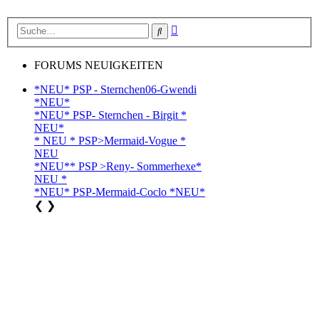
Erweiterte
Suche
Suche
FORUMS NEUIGKEITEN
*NEU* PSP - Sternchen06-Gwendi
*NEU*
*NEU* PSP- Sternchen - Birgit *
NEU*
* NEU * PSP>Mermaid-Vogue *
NEU
*NEU** PSP >Reny- Sommerhexe*
NEU *
*NEU* PSP-Mermaid-Coclo *NEU*
❮
❯