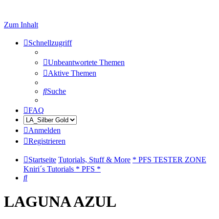
Zum Inhalt
Schnellzugriff
Unbeantwortete Themen
Aktive Themen
Suche
FAQ
Anmelden
Registrieren
Startseite
Tutorials, Stuff & More
* PFS TESTER ZONE
Kniri´s Tutorials * PFS *
Suche
LAGUNA AZUL