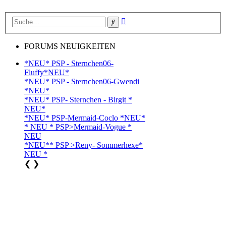
Erweiterte
Suche
Suche
FORUMS NEUIGKEITEN
*NEU* PSP - Sternchen06-
Fluffy*NEU*
*NEU* PSP - Sternchen06-Gwendi
*NEU*
*NEU* PSP- Sternchen - Birgit *
NEU*
*NEU* PSP-Mermaid-Coclo *NEU*
* NEU * PSP>Mermaid-Vogue *
NEU
*NEU** PSP >Reny- Sommerhexe*
NEU *
❮
❯