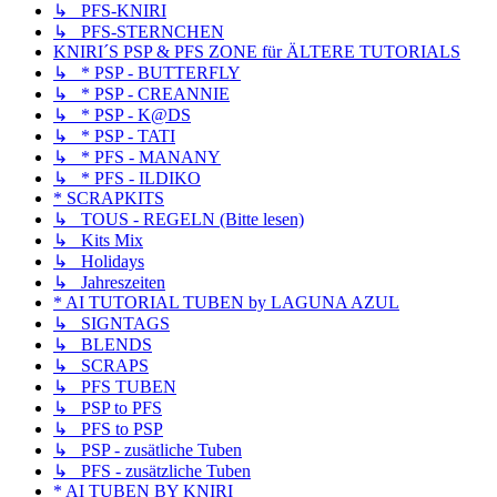
↳ PFS-KNIRI
↳ PFS-STERNCHEN
KNIRI´S PSP & PFS ZONE für ÄLTERE TUTORIALS
↳ * PSP - BUTTERFLY
↳ * PSP - CREANNIE
↳ * PSP - K@DS
↳ * PSP - TATI
↳ * PFS - MANANY
↳ * PFS - ILDIKO
* SCRAPKITS
↳ TOUS - REGELN (Bitte lesen)
↳ Kits Mix
↳ Holidays
↳ Jahreszeiten
* AI TUTORIAL TUBEN by LAGUNA AZUL
↳ SIGNTAGS
↳ BLENDS
↳ SCRAPS
↳ PFS TUBEN
↳ PSP to PFS
↳ PFS to PSP
↳ PSP - zusätliche Tuben
↳ PFS - zusätzliche Tuben
* AI TUBEN BY KNIRI