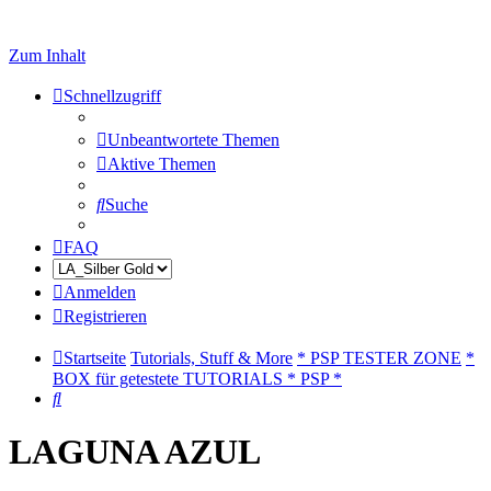
Zum Inhalt
Schnellzugriff
Unbeantwortete Themen
Aktive Themen
Suche
FAQ
Anmelden
Registrieren
Startseite
Tutorials, Stuff & More
* PSP TESTER ZONE
*
BOX für getestete TUTORIALS * PSP *
Suche
LAGUNA AZUL