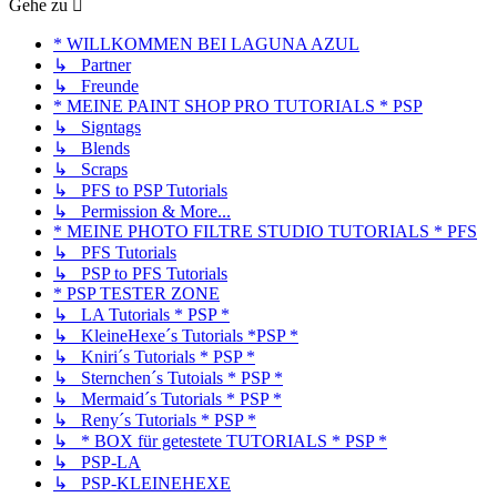
Gehe zu
* WILLKOMMEN BEI LAGUNA AZUL
↳ Partner
↳ Freunde
* MEINE PAINT SHOP PRO TUTORIALS * PSP
↳ Signtags
↳ Blends
↳ Scraps
↳ PFS to PSP Tutorials
↳ Permission & More...
* MEINE PHOTO FILTRE STUDIO TUTORIALS * PFS
↳ PFS Tutorials
↳ PSP to PFS Tutorials
* PSP TESTER ZONE
↳ LA Tutorials * PSP *
↳ KleineHexe´s Tutorials *PSP *
↳ Kniri´s Tutorials * PSP *
↳ Sternchen´s Tutoials * PSP *
↳ Mermaid´s Tutorials * PSP *
↳ Reny´s Tutorials * PSP *
↳ * BOX für getestete TUTORIALS * PSP *
↳ PSP-LA
↳ PSP-KLEINEHEXE