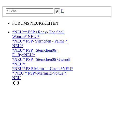
Erweiterte
Suche
Suche
FORUMS NEUIGKEITEN
*NEU** PSP >Reny- The Shell
Woman* NEU *
*NEU* PSP- Sternchen - Pálma *
NEU*
*NEU* PSP - Sternchen06-
Fluffy*NEU*
*NEU* PSP - Sternchen06-Gwendi
*NEU*
*NEU* PSP-Mermaid-Coclo *NEU*
* NEU * PSP>Mermaid-Vogue *
NEU
❮
❯