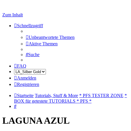
Zum Inhalt
Schnellzugriff
Unbeantwortete Themen
Aktive Themen
Suche
FAQ
Anmelden
Registrieren
Startseite
Tutorials, Stuff & More
* PFS TESTER ZONE
*
BOX für getestete TUTORIALS * PFS *
Suche
LAGUNA AZUL