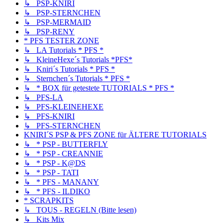
↳ PSP-KNIRI
↳ PSP-STERNCHEN
↳ PSP-MERMAID
↳ PSP-RENY
* PFS TESTER ZONE
↳ LA Tutorials * PFS *
↳ KleineHexe´s Tutorials *PFS*
↳ Kniri´s Tutorials * PFS *
↳ Sternchen´s Tutorials * PFS *
↳ * BOX für getestete TUTORIALS * PFS *
↳ PFS-LA
↳ PFS-KLEINEHEXE
↳ PFS-KNIRI
↳ PFS-STERNCHEN
KNIRI´S PSP & PFS ZONE für ÄLTERE TUTORIALS
↳ * PSP - BUTTERFLY
↳ * PSP - CREANNIE
↳ * PSP - K@DS
↳ * PSP - TATI
↳ * PFS - MANANY
↳ * PFS - ILDIKO
* SCRAPKITS
↳ TOUS - REGELN (Bitte lesen)
↳ Kits Mix