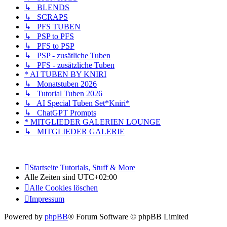
↳ BLENDS
↳ SCRAPS
↳ PFS TUBEN
↳ PSP to PFS
↳ PFS to PSP
↳ PSP - zusätliche Tuben
↳ PFS - zusätzliche Tuben
* AI TUBEN BY KNIRI
↳ Monatstuben 2026
↳ Tutorial Tuben 2026
↳ AI Special Tuben Set*Kniri*
↳ ChatGPT Prompts
* MITGLIEDER GALERIEN LOUNGE
↳ MITGLIEDER GALERIE
Startseite
Tutorials, Stuff & More
Alle Zeiten sind
UTC+02:00
Alle Cookies löschen
Impressum
Powered by
phpBB
® Forum Software © phpBB Limited