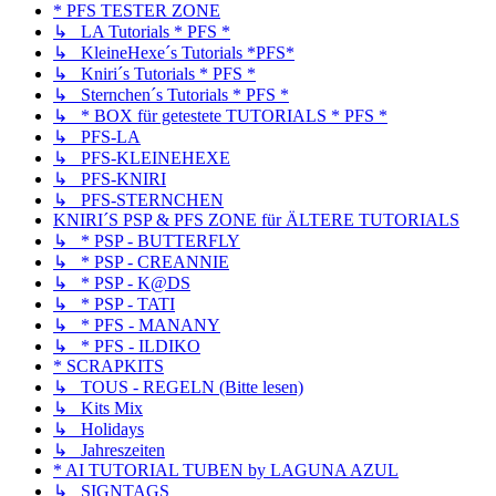
* PFS TESTER ZONE
↳ LA Tutorials * PFS *
↳ KleineHexe´s Tutorials *PFS*
↳ Kniri´s Tutorials * PFS *
↳ Sternchen´s Tutorials * PFS *
↳ * BOX für getestete TUTORIALS * PFS *
↳ PFS-LA
↳ PFS-KLEINEHEXE
↳ PFS-KNIRI
↳ PFS-STERNCHEN
KNIRI´S PSP & PFS ZONE für ÄLTERE TUTORIALS
↳ * PSP - BUTTERFLY
↳ * PSP - CREANNIE
↳ * PSP - K@DS
↳ * PSP - TATI
↳ * PFS - MANANY
↳ * PFS - ILDIKO
* SCRAPKITS
↳ TOUS - REGELN (Bitte lesen)
↳ Kits Mix
↳ Holidays
↳ Jahreszeiten
* AI TUTORIAL TUBEN by LAGUNA AZUL
↳ SIGNTAGS