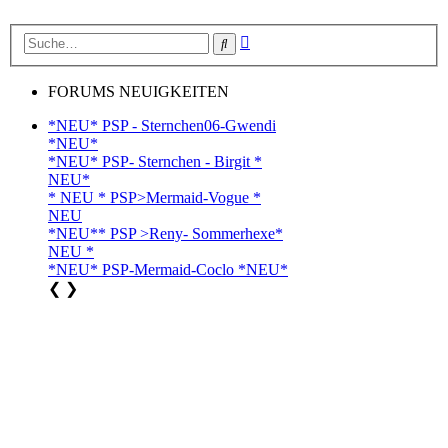
Erweiterte
Suche
Suche
FORUMS NEUIGKEITEN
*NEU* PSP - Sternchen06-Gwendi
*NEU*
*NEU* PSP- Sternchen - Birgit *
NEU*
* NEU * PSP>Mermaid-Vogue *
NEU
*NEU** PSP >Reny- Sommerhexe*
NEU *
*NEU* PSP-Mermaid-Coclo *NEU*
❮
❯