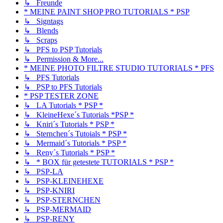
↳ Freunde
* MEINE PAINT SHOP PRO TUTORIALS * PSP
↳ Signtags
↳ Blends
↳ Scraps
↳ PFS to PSP Tutorials
↳ Permission & More...
* MEINE PHOTO FILTRE STUDIO TUTORIALS * PFS
↳ PFS Tutorials
↳ PSP to PFS Tutorials
* PSP TESTER ZONE
↳ LA Tutorials * PSP *
↳ KleineHexe´s Tutorials *PSP *
↳ Kniri´s Tutorials * PSP *
↳ Sternchen´s Tutoials * PSP *
↳ Mermaid´s Tutorials * PSP *
↳ Reny´s Tutorials * PSP *
↳ * BOX für getestete TUTORIALS * PSP *
↳ PSP-LA
↳ PSP-KLEINEHEXE
↳ PSP-KNIRI
↳ PSP-STERNCHEN
↳ PSP-MERMAID
↳ PSP-RENY