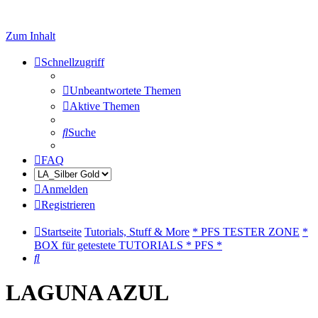
Zum Inhalt
Schnellzugriff
Unbeantwortete Themen
Aktive Themen
Suche
FAQ
Anmelden
Registrieren
Startseite
Tutorials, Stuff & More
* PFS TESTER ZONE
*
BOX für getestete TUTORIALS * PFS *
Suche
LAGUNA AZUL