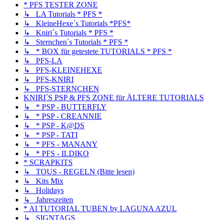
* PFS TESTER ZONE
↳ LA Tutorials * PFS *
↳ KleineHexe´s Tutorials *PFS*
↳ Kniri´s Tutorials * PFS *
↳ Sternchen´s Tutorials * PFS *
↳ * BOX für getestete TUTORIALS * PFS *
↳ PFS-LA
↳ PFS-KLEINEHEXE
↳ PFS-KNIRI
↳ PFS-STERNCHEN
KNIRI´S PSP & PFS ZONE für ÄLTERE TUTORIALS
↳ * PSP - BUTTERFLY
↳ * PSP - CREANNIE
↳ * PSP - K@DS
↳ * PSP - TATI
↳ * PFS - MANANY
↳ * PFS - ILDIKO
* SCRAPKITS
↳ TOUS - REGELN (Bitte lesen)
↳ Kits Mix
↳ Holidays
↳ Jahreszeiten
* AI TUTORIAL TUBEN by LAGUNA AZUL
↳ SIGNTAGS