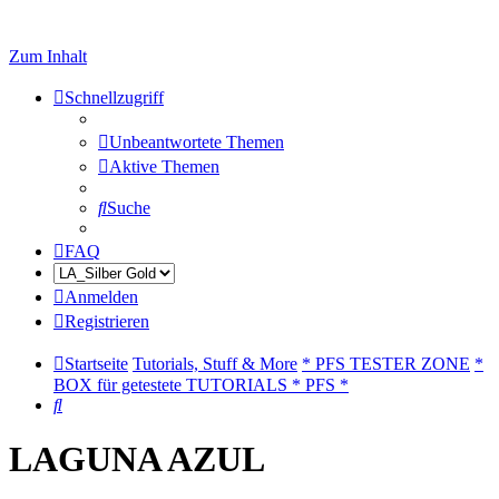
Zum Inhalt
Schnellzugriff
Unbeantwortete Themen
Aktive Themen
Suche
FAQ
Anmelden
Registrieren
Startseite
Tutorials, Stuff & More
* PFS TESTER ZONE
*
BOX für getestete TUTORIALS * PFS *
Suche
LAGUNA AZUL