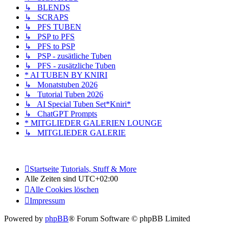
↳ BLENDS
↳ SCRAPS
↳ PFS TUBEN
↳ PSP to PFS
↳ PFS to PSP
↳ PSP - zusätliche Tuben
↳ PFS - zusätzliche Tuben
* AI TUBEN BY KNIRI
↳ Monatstuben 2026
↳ Tutorial Tuben 2026
↳ AI Special Tuben Set*Kniri*
↳ ChatGPT Prompts
* MITGLIEDER GALERIEN LOUNGE
↳ MITGLIEDER GALERIE
Startseite
Tutorials, Stuff & More
Alle Zeiten sind
UTC+02:00
Alle Cookies löschen
Impressum
Powered by
phpBB
® Forum Software © phpBB Limited