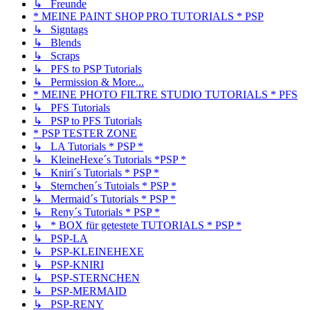
↳ Freunde
* MEINE PAINT SHOP PRO TUTORIALS * PSP
↳ Signtags
↳ Blends
↳ Scraps
↳ PFS to PSP Tutorials
↳ Permission & More...
* MEINE PHOTO FILTRE STUDIO TUTORIALS * PFS
↳ PFS Tutorials
↳ PSP to PFS Tutorials
* PSP TESTER ZONE
↳ LA Tutorials * PSP *
↳ KleineHexe´s Tutorials *PSP *
↳ Kniri´s Tutorials * PSP *
↳ Sternchen´s Tutoials * PSP *
↳ Mermaid´s Tutorials * PSP *
↳ Reny´s Tutorials * PSP *
↳ * BOX für getestete TUTORIALS * PSP *
↳ PSP-LA
↳ PSP-KLEINEHEXE
↳ PSP-KNIRI
↳ PSP-STERNCHEN
↳ PSP-MERMAID
↳ PSP-RENY