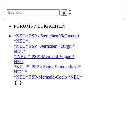
Erweiterte
Suche
Suche
FORUMS NEUIGKEITEN
*NEU* PSP - Sternchen06-Gwendi
*NEU*
*NEU* PSP- Sternchen - Birgit *
NEU*
* NEU * PSP>Mermaid-Vogue *
NEU
*NEU** PSP >Reny- Sommerhexe*
NEU *
*NEU* PSP-Mermaid-Coclo *NEU*
❮
❯