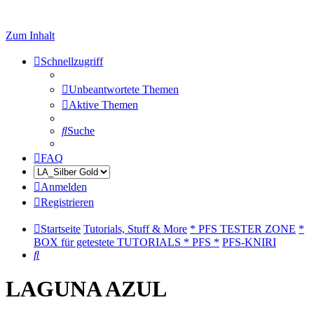
Zum Inhalt
Schnellzugriff
Unbeantwortete Themen
Aktive Themen
Suche
FAQ
Anmelden
Registrieren
Startseite
Tutorials, Stuff & More
* PFS TESTER ZONE
*
BOX für getestete TUTORIALS * PFS *
PFS-KNIRI
Suche
LAGUNA AZUL