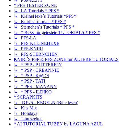
↳ PSP-RENY
* PFS TESTER ZONE
↳ LA Tutorials * PFS *
↳ KleineHexe´s Tutorials *PFS*
↳ Kniri´s Tutorials * PFS *
↳ Sternchen´s Tutorials * PFS *
↳ * BOX für getestete TUTORIALS * PFS *
↳ PFS-LA
↳ PFS-KLEINEHEXE
↳ PFS-KNIRI
↳ PFS-STERNCHEN
KNIRI´S PSP & PFS ZONE für ÄLTERE TUTORIALS
↳ * PSP - BUTTERFLY
↳ * PSP - CREANNIE
↳ * PSP - K@DS
↳ * PSP - TATI
↳ * PFS - MANANY
↳ * PFS - ILDIKO
* SCRAPKITS
↳ TOUS - REGELN (Bitte lesen)
↳ Kits Mix
↳ Holidays
↳ Jahreszeiten
* AI TUTORIAL TUBEN by LAGUNA AZUL