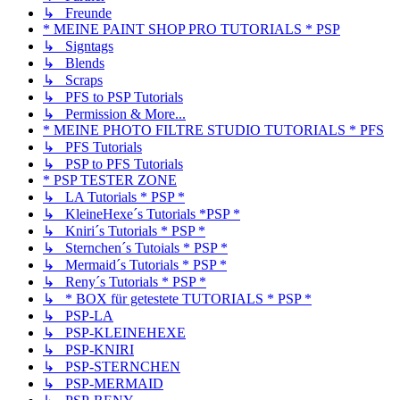
↳ Freunde
* MEINE PAINT SHOP PRO TUTORIALS * PSP
↳ Signtags
↳ Blends
↳ Scraps
↳ PFS to PSP Tutorials
↳ Permission & More...
* MEINE PHOTO FILTRE STUDIO TUTORIALS * PFS
↳ PFS Tutorials
↳ PSP to PFS Tutorials
* PSP TESTER ZONE
↳ LA Tutorials * PSP *
↳ KleineHexe´s Tutorials *PSP *
↳ Kniri´s Tutorials * PSP *
↳ Sternchen´s Tutoials * PSP *
↳ Mermaid´s Tutorials * PSP *
↳ Reny´s Tutorials * PSP *
↳ * BOX für getestete TUTORIALS * PSP *
↳ PSP-LA
↳ PSP-KLEINEHEXE
↳ PSP-KNIRI
↳ PSP-STERNCHEN
↳ PSP-MERMAID