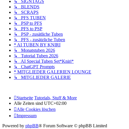
↳ SIGNTAGS
↳ BLENDS
↳ SCRAPS
↳ PFS TUBEN
↳ PSP to PFS
↳ PFS to PSP
↳ PSP - zusätliche Tuben
↳ PFS - zusätzliche Tuben
* AI TUBEN BY KNIRI
↳ Monatstuben 2026
↳ Tutorial Tuben 2026
↳ AI Special Tuben Set*Kniri*
↳ ChatGPT Prompts
* MITGLIEDER GALERIEN LOUNGE
↳ MITGLIEDER GALERIE
Startseite
Tutorials, Stuff & More
Alle Zeiten sind
UTC+02:00
Alle Cookies löschen
Impressum
Powered by
phpBB
® Forum Software © phpBB Limited