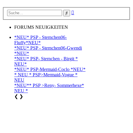
Erweiterte
Suche
Suche
FORUMS NEUIGKEITEN
*NEU* PSP - Sternchen06-
Fluffy*NEU*
*NEU* PSP - Sternchen06-Gwendi
*NEU*
*NEU* PSP- Sternchen - Birgit *
NEU*
*NEU* PSP-Mermaid-Coclo *NEU*
* NEU * PSP>Mermaid-Vogue *
NEU
*NEU** PSP >Reny- Sommerhexe*
NEU *
❮
❯