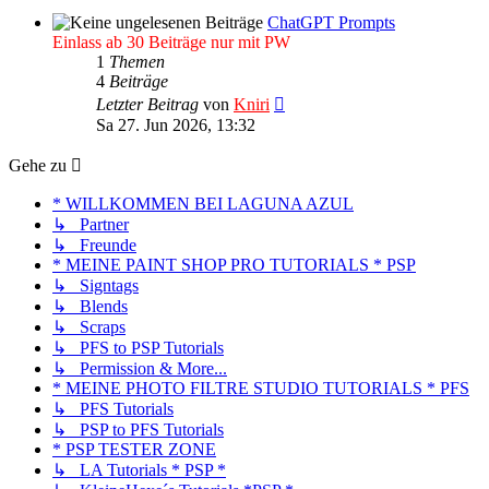
ChatGPT Prompts
Einlass ab 30 Beiträge nur mit PW
1
Themen
4
Beiträge
Neuester
Letzter Beitrag
von
Kniri
Beitrag
Sa 27. Jun 2026, 13:32
Gehe zu
* WILLKOMMEN BEI LAGUNA AZUL
↳ Partner
↳ Freunde
* MEINE PAINT SHOP PRO TUTORIALS * PSP
↳ Signtags
↳ Blends
↳ Scraps
↳ PFS to PSP Tutorials
↳ Permission & More...
* MEINE PHOTO FILTRE STUDIO TUTORIALS * PFS
↳ PFS Tutorials
↳ PSP to PFS Tutorials
* PSP TESTER ZONE
↳ LA Tutorials * PSP *