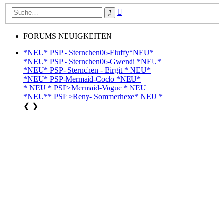
Erweiterte
Suche
Suche
FORUMS NEUIGKEITEN
*NEU* PSP - Sternchen06-Fluffy*NEU*
*NEU* PSP - Sternchen06-Gwendi *NEU*
*NEU* PSP- Sternchen - Birgit * NEU*
*NEU* PSP-Mermaid-Coclo *NEU*
* NEU * PSP>Mermaid-Vogue * NEU
*NEU** PSP >Reny- Sommerhexe* NEU *
❮
❯