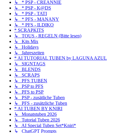
↳ * PSP - CREANNIE
↳ * PSP - K@DS
↳ * PSP - TATI
↳ * PFS - MANANY
↳ * PFS - ILDIKO
* SCRAPKITS
↳ TOUS - REGELN (Bitte lesen)
↳ Kits Mix
↳ Holidays
↳ Jahreszeiten
* AI TUTORIAL TUBEN by LAGUNA AZUL
↳ SIGNTAGS
↳ BLENDS
↳ SCRAPS
↳ PFS TUBEN
↳ PSP to PFS
↳ PFS to PSP
↳ PSP - zusätliche Tuben
↳ PFS - zusätzliche Tuben
* AI TUBEN BY KNIRI
↳ Monatstuben 2026
↳ Tutorial Tuben 2026
↳ AI Special Tuben Set*Kniri*
↳ ChatGPT Prompts