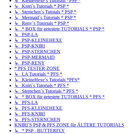
↳ KleineHexe´s Tutorials *PSP *
↳ Kniri´s Tutorials * PSP *
↳ Sternchen´s Tutoials * PSP *
↳ Mermaid´s Tutorials * PSP *
↳ Reny´s Tutorials * PSP *
↳ * BOX für getestete TUTORIALS * PSP *
↳ PSP-LA
↳ PSP-KLEINEHEXE
↳ PSP-KNIRI
↳ PSP-STERNCHEN
↳ PSP-MERMAID
↳ PSP-RENY
* PFS TESTER ZONE
↳ LA Tutorials * PFS *
↳ KleineHexe´s Tutorials *PFS*
↳ Kniri´s Tutorials * PFS *
↳ Sternchen´s Tutorials * PFS *
↳ * BOX für getestete TUTORIALS * PFS *
↳ PFS-LA
↳ PFS-KLEINEHEXE
↳ PFS-KNIRI
↳ PFS-STERNCHEN
KNIRI´S PSP & PFS ZONE für ÄLTERE TUTORIALS
↳ * PSP - BUTTERFLY