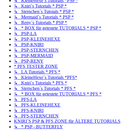
↳ KleineHexe´s Tutorials *PSP *
↳ Kniri´s Tutorials * PSP *
↳ Sternchen´s Tutoials * PSP *
↳ Mermaid´s Tutorials * PSP *
↳ Reny´s Tutorials * PSP *
↳ * BOX für getestete TUTORIALS * PSP *
↳ PSP-LA
↳ PSP-KLEINEHEXE
↳ PSP-KNIRI
↳ PSP-STERNCHEN
↳ PSP-MERMAID
↳ PSP-RENY
* PFS TESTER ZONE
↳ LA Tutorials * PFS *
↳ KleineHexe´s Tutorials *PFS*
↳ Kniri´s Tutorials * PFS *
↳ Sternchen´s Tutorials * PFS *
↳ * BOX für getestete TUTORIALS * PFS *
↳ PFS-LA
↳ PFS-KLEINEHEXE
↳ PFS-KNIRI
↳ PFS-STERNCHEN
KNIRI´S PSP & PFS ZONE für ÄLTERE TUTORIALS
↳ * PSP - BUTTERFLY