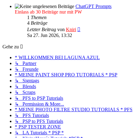
ChatGPT Prompts
Einlass ab 30 Beiträge nur mit PW
1
Themen
4
Beiträge
Neuester
Letzter Beitrag
von
Kniri
Beitrag
Sa 27. Jun 2026, 13:32
Gehe zu
* WILLKOMMEN BEI LAGUNA AZUL
↳ Partner
↳ Freunde
* MEINE PAINT SHOP PRO TUTORIALS * PSP
↳ Signtags
↳ Blends
↳ Scraps
↳ PFS to PSP Tutorials
↳ Permission & More...
* MEINE PHOTO FILTRE STUDIO TUTORIALS * PFS
↳ PFS Tutorials
↳ PSP to PFS Tutorials
* PSP TESTER ZONE
↳ LA Tutorials * PSP *