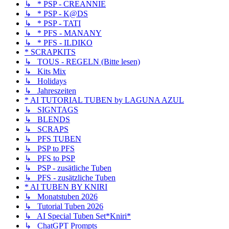
↳ * PSP - CREANNIE
↳ * PSP - K@DS
↳ * PSP - TATI
↳ * PFS - MANANY
↳ * PFS - ILDIKO
* SCRAPKITS
↳ TOUS - REGELN (Bitte lesen)
↳ Kits Mix
↳ Holidays
↳ Jahreszeiten
* AI TUTORIAL TUBEN by LAGUNA AZUL
↳ SIGNTAGS
↳ BLENDS
↳ SCRAPS
↳ PFS TUBEN
↳ PSP to PFS
↳ PFS to PSP
↳ PSP - zusätliche Tuben
↳ PFS - zusätzliche Tuben
* AI TUBEN BY KNIRI
↳ Monatstuben 2026
↳ Tutorial Tuben 2026
↳ AI Special Tuben Set*Kniri*
↳ ChatGPT Prompts