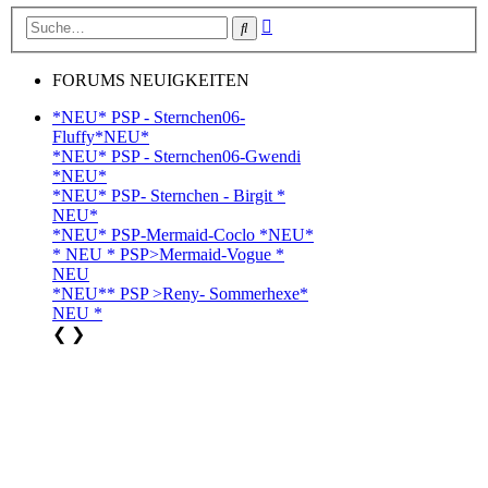
Erweiterte
Suche
Suche
FORUMS NEUIGKEITEN
*NEU* PSP - Sternchen06-
Fluffy*NEU*
*NEU* PSP - Sternchen06-Gwendi
*NEU*
*NEU* PSP- Sternchen - Birgit *
NEU*
*NEU* PSP-Mermaid-Coclo *NEU*
* NEU * PSP>Mermaid-Vogue *
NEU
*NEU** PSP >Reny- Sommerhexe*
NEU *
❮
❯