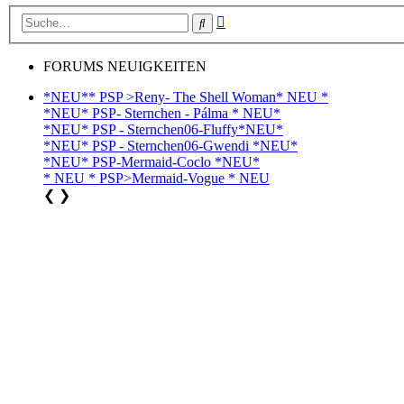
Erweiterte
Suche
Suche
FORUMS NEUIGKEITEN
*NEU** PSP >Reny- The Shell Woman* NEU *
*NEU* PSP- Sternchen - Pálma * NEU*
*NEU* PSP - Sternchen06-Fluffy*NEU*
*NEU* PSP - Sternchen06-Gwendi *NEU*
*NEU* PSP-Mermaid-Coclo *NEU*
* NEU * PSP>Mermaid-Vogue * NEU
❮
❯