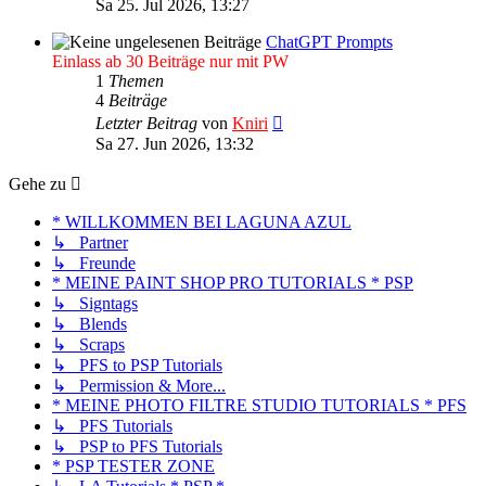
Sa 25. Jul 2026, 13:27
ChatGPT Prompts
Einlass ab 30 Beiträge nur mit PW
1
Themen
4
Beiträge
Neuester
Letzter Beitrag
von
Kniri
Beitrag
Sa 27. Jun 2026, 13:32
Gehe zu
* WILLKOMMEN BEI LAGUNA AZUL
↳ Partner
↳ Freunde
* MEINE PAINT SHOP PRO TUTORIALS * PSP
↳ Signtags
↳ Blends
↳ Scraps
↳ PFS to PSP Tutorials
↳ Permission & More...
* MEINE PHOTO FILTRE STUDIO TUTORIALS * PFS
↳ PFS Tutorials
↳ PSP to PFS Tutorials
* PSP TESTER ZONE