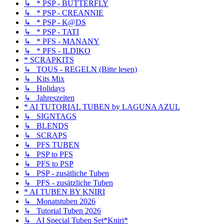
↳ * PSP - BUTTERFLY
↳ * PSP - CREANNIE
↳ * PSP - K@DS
↳ * PSP - TATI
↳ * PFS - MANANY
↳ * PFS - ILDIKO
* SCRAPKITS
↳ TOUS - REGELN (Bitte lesen)
↳ Kits Mix
↳ Holidays
↳ Jahreszeiten
* AI TUTORIAL TUBEN by LAGUNA AZUL
↳ SIGNTAGS
↳ BLENDS
↳ SCRAPS
↳ PFS TUBEN
↳ PSP to PFS
↳ PFS to PSP
↳ PSP - zusätliche Tuben
↳ PFS - zusätzliche Tuben
* AI TUBEN BY KNIRI
↳ Monatstuben 2026
↳ Tutorial Tuben 2026
↳ AI Special Tuben Set*Kniri*