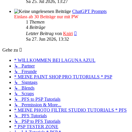
Sa 25. Jul 2026, 13:27
ChatGPT Prompts
Einlass ab 30 Beiträge nur mit PW
1
Themen
4
Beiträge
Neuester
Letzter Beitrag
von
Kniri
Beitrag
Sa 27. Jun 2026, 13:32
Gehe zu
* WILLKOMMEN BEI LAGUNA AZUL
↳ Partner
↳ Freunde
* MEINE PAINT SHOP PRO TUTORIALS * PSP
↳ Signtags
↳ Blends
↳ Scraps
↳ PFS to PSP Tutorials
↳ Permission & More...
* MEINE PHOTO FILTRE STUDIO TUTORIALS * PFS
↳ PFS Tutorials
↳ PSP to PFS Tutorials
* PSP TESTER ZONE