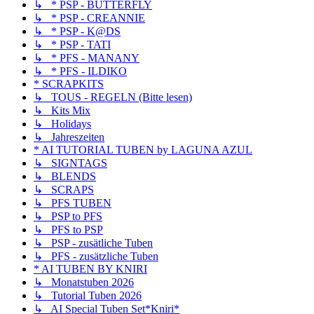
↳ * PSP - BUTTERFLY
↳ * PSP - CREANNIE
↳ * PSP - K@DS
↳ * PSP - TATI
↳ * PFS - MANANY
↳ * PFS - ILDIKO
* SCRAPKITS
↳ TOUS - REGELN (Bitte lesen)
↳ Kits Mix
↳ Holidays
↳ Jahreszeiten
* AI TUTORIAL TUBEN by LAGUNA AZUL
↳ SIGNTAGS
↳ BLENDS
↳ SCRAPS
↳ PFS TUBEN
↳ PSP to PFS
↳ PFS to PSP
↳ PSP - zusätliche Tuben
↳ PFS - zusätzliche Tuben
* AI TUBEN BY KNIRI
↳ Monatstuben 2026
↳ Tutorial Tuben 2026
↳ AI Special Tuben Set*Kniri*