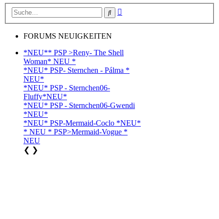
Erweiterte
Suche
Suche
FORUMS NEUIGKEITEN
*NEU** PSP >Reny- The Shell
Woman* NEU *
*NEU* PSP- Sternchen - Pálma *
NEU*
*NEU* PSP - Sternchen06-
Fluffy*NEU*
*NEU* PSP - Sternchen06-Gwendi
*NEU*
*NEU* PSP-Mermaid-Coclo *NEU*
* NEU * PSP>Mermaid-Vogue *
NEU
❮
❯