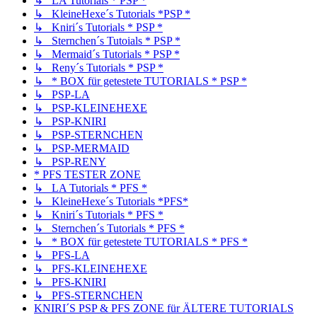
↳ LA Tutorials * PSP *
↳ KleineHexe´s Tutorials *PSP *
↳ Kniri´s Tutorials * PSP *
↳ Sternchen´s Tutoials * PSP *
↳ Mermaid´s Tutorials * PSP *
↳ Reny´s Tutorials * PSP *
↳ * BOX für getestete TUTORIALS * PSP *
↳ PSP-LA
↳ PSP-KLEINEHEXE
↳ PSP-KNIRI
↳ PSP-STERNCHEN
↳ PSP-MERMAID
↳ PSP-RENY
* PFS TESTER ZONE
↳ LA Tutorials * PFS *
↳ KleineHexe´s Tutorials *PFS*
↳ Kniri´s Tutorials * PFS *
↳ Sternchen´s Tutorials * PFS *
↳ * BOX für getestete TUTORIALS * PFS *
↳ PFS-LA
↳ PFS-KLEINEHEXE
↳ PFS-KNIRI
↳ PFS-STERNCHEN
KNIRI´S PSP & PFS ZONE für ÄLTERE TUTORIALS