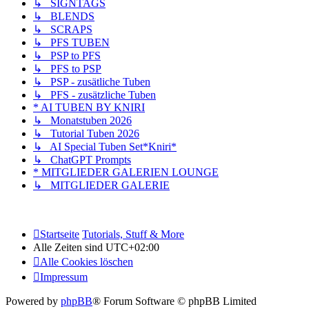
↳ SIGNTAGS
↳ BLENDS
↳ SCRAPS
↳ PFS TUBEN
↳ PSP to PFS
↳ PFS to PSP
↳ PSP - zusätliche Tuben
↳ PFS - zusätzliche Tuben
* AI TUBEN BY KNIRI
↳ Monatstuben 2026
↳ Tutorial Tuben 2026
↳ AI Special Tuben Set*Kniri*
↳ ChatGPT Prompts
* MITGLIEDER GALERIEN LOUNGE
↳ MITGLIEDER GALERIE
Startseite
Tutorials, Stuff & More
Alle Zeiten sind
UTC+02:00
Alle Cookies löschen
Impressum
Powered by
phpBB
® Forum Software © phpBB Limited