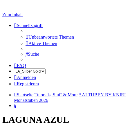
Zum Inhalt
Schnellzugriff
Unbeantwortete Themen
Aktive Themen
Suche
FAQ
Anmelden
Registrieren
Startseite
Tutorials, Stuff & More
* AI TUBEN BY KNIRI
Monatstuben 2026
Suche
LAGUNA AZUL