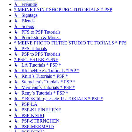
↳ Freunde
* MEINE PAINT SHOP PRO TUTORIALS * PSP
↳ Signtags
↳ Blends
↳ Scraps
↳ PFS to PSP Tutorials
↳ Permission & More...
* MEINE PHOTO FILTRE STUDIO TUTORIALS * PFS
↳ PFS Tutorials
↳ PSP to PFS Tutorials
* PSP TESTER ZONE
↳ LA Tutorials * PSP *
↳ KleineHexe´s Tutorials *PSP *
↳ Kniri´s Tutorials * PSP *
↳ Sternchen´s Tutoials * PSP *
↳ Mermaid´s Tutorials * PSP *
↳ Reny´s Tutorials * PSP *
↳ * BOX für getestete TUTORIALS * PSP *
↳ PSP-LA
↳ PSP-KLEINEHEXE
↳ PSP-KNIRI
↳ PSP-STERNCHEN
↳ PSP-MERMAID