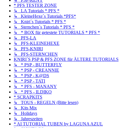
↳ PSP-RENY
* PFS TESTER ZONE
↳ LA Tutorials * PFS *
↳ KleineHexe´s Tutorials *PFS*
↳ Kniri´s Tutorials * PFS *
↳ Sternchen´s Tutorials * PFS *
↳ * BOX für getestete TUTORIALS * PFS *
↳ PFS-LA
↳ PFS-KLEINEHEXE
↳ PFS-KNIRI
↳ PFS-STERNCHEN
KNIRI´S PSP & PFS ZONE für ÄLTERE TUTORIALS
↳ * PSP - BUTTERFLY
↳ * PSP - CREANNIE
↳ * PSP - K@DS
↳ * PSP - TATI
↳ * PFS - MANANY
↳ * PFS - ILDIKO
* SCRAPKITS
↳ TOUS - REGELN (Bitte lesen)
↳ Kits Mix
↳ Holidays
↳ Jahreszeiten
* AI TUTORIAL TUBEN by LAGUNA AZUL