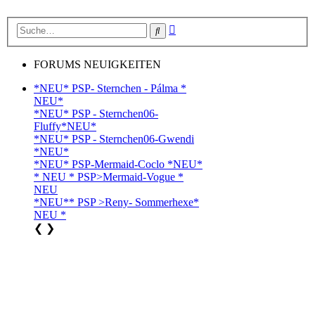
Erweiterte
Suche
Suche
FORUMS NEUIGKEITEN
*NEU* PSP- Sternchen - Pálma *
NEU*
*NEU* PSP - Sternchen06-
Fluffy*NEU*
*NEU* PSP - Sternchen06-Gwendi
*NEU*
*NEU* PSP-Mermaid-Coclo *NEU*
* NEU * PSP>Mermaid-Vogue *
NEU
*NEU** PSP >Reny- Sommerhexe*
NEU *
❮
❯