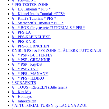
↳ PSP-RENY
* PFS TESTER ZONE
↳ LA Tutorials * PFS *
↳ KleineHexe´s Tutorials *PFS*
↳ Kniri´s Tutorials * PFS *
↳ Sternchen´s Tutorials * PFS *
↳ * BOX für getestete TUTORIALS * PFS *
↳ PFS-LA
↳ PFS-KLEINEHEXE
↳ PFS-KNIRI
↳ PFS-STERNCHEN
KNIRI´S PSP & PFS ZONE für ÄLTERE TUTORIALS
↳ * PSP - BUTTERFLY
↳ * PSP - CREANNIE
↳ * PSP - K@DS
↳ * PSP - TATI
↳ * PFS - MANANY
↳ * PFS - ILDIKO
* SCRAPKITS
↳ TOUS - REGELN (Bitte lesen)
↳ Kits Mix
↳ Holidays
↳ Jahreszeiten
* AI TUTORIAL TUBEN by LAGUNA AZUL