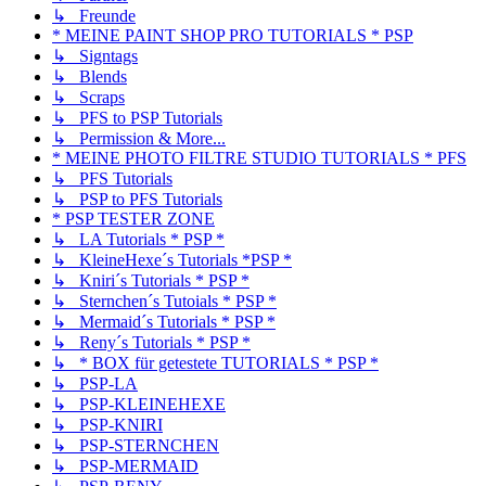
↳ Freunde
* MEINE PAINT SHOP PRO TUTORIALS * PSP
↳ Signtags
↳ Blends
↳ Scraps
↳ PFS to PSP Tutorials
↳ Permission & More...
* MEINE PHOTO FILTRE STUDIO TUTORIALS * PFS
↳ PFS Tutorials
↳ PSP to PFS Tutorials
* PSP TESTER ZONE
↳ LA Tutorials * PSP *
↳ KleineHexe´s Tutorials *PSP *
↳ Kniri´s Tutorials * PSP *
↳ Sternchen´s Tutoials * PSP *
↳ Mermaid´s Tutorials * PSP *
↳ Reny´s Tutorials * PSP *
↳ * BOX für getestete TUTORIALS * PSP *
↳ PSP-LA
↳ PSP-KLEINEHEXE
↳ PSP-KNIRI
↳ PSP-STERNCHEN
↳ PSP-MERMAID