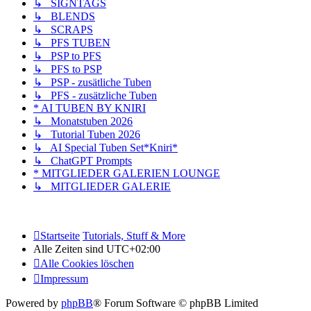
↳ SIGNTAGS
↳ BLENDS
↳ SCRAPS
↳ PFS TUBEN
↳ PSP to PFS
↳ PFS to PSP
↳ PSP - zusätliche Tuben
↳ PFS - zusätzliche Tuben
* AI TUBEN BY KNIRI
↳ Monatstuben 2026
↳ Tutorial Tuben 2026
↳ AI Special Tuben Set*Kniri*
↳ ChatGPT Prompts
* MITGLIEDER GALERIEN LOUNGE
↳ MITGLIEDER GALERIE
Startseite
Tutorials, Stuff & More
Alle Zeiten sind
UTC+02:00
Alle Cookies löschen
Impressum
Powered by
phpBB
® Forum Software © phpBB Limited