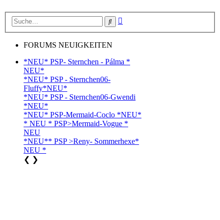
Erweiterte
Suche
Suche
FORUMS NEUIGKEITEN
*NEU* PSP- Sternchen - Pálma *
NEU*
*NEU* PSP - Sternchen06-
Fluffy*NEU*
*NEU* PSP - Sternchen06-Gwendi
*NEU*
*NEU* PSP-Mermaid-Coclo *NEU*
* NEU * PSP>Mermaid-Vogue *
NEU
*NEU** PSP >Reny- Sommerhexe*
NEU *
❮
❯