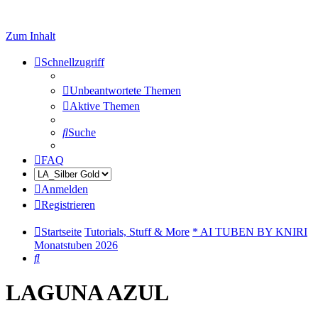
Zum Inhalt
Schnellzugriff
Unbeantwortete Themen
Aktive Themen
Suche
FAQ
Anmelden
Registrieren
Startseite
Tutorials, Stuff & More
* AI TUBEN BY KNIRI
Monatstuben 2026
Suche
LAGUNA AZUL