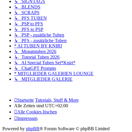
↳ SIGNTAGS
↳ BLENDS
↳ SCRAPS
↳ PFS TUBEN
↳ PSP to PFS
↳ PFS to PSP
↳ PSP - zusätliche Tuben
↳ PFS - zusätzliche Tuben
* AI TUBEN BY KNIRI
↳ Monatstuben 2026
↳ Tutorial Tuben 2026
↳ AI Special Tuben Set*Kniri*
↳ ChatGPT Prompts
* MITGLIEDER GALERIEN LOUNGE
↳ MITGLIEDER GALERIE
Startseite
Tutorials, Stuff & More
Alle Zeiten sind
UTC+02:00
Alle Cookies löschen
Impressum
Powered by
phpBB
® Forum Software © phpBB Limited