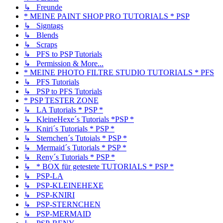
↳ Freunde
* MEINE PAINT SHOP PRO TUTORIALS * PSP
↳ Signtags
↳ Blends
↳ Scraps
↳ PFS to PSP Tutorials
↳ Permission & More...
* MEINE PHOTO FILTRE STUDIO TUTORIALS * PFS
↳ PFS Tutorials
↳ PSP to PFS Tutorials
* PSP TESTER ZONE
↳ LA Tutorials * PSP *
↳ KleineHexe´s Tutorials *PSP *
↳ Kniri´s Tutorials * PSP *
↳ Sternchen´s Tutoials * PSP *
↳ Mermaid´s Tutorials * PSP *
↳ Reny´s Tutorials * PSP *
↳ * BOX für getestete TUTORIALS * PSP *
↳ PSP-LA
↳ PSP-KLEINEHEXE
↳ PSP-KNIRI
↳ PSP-STERNCHEN
↳ PSP-MERMAID