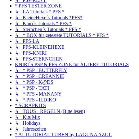
↳ PSP-RENY
* PFS TESTER ZONE
↳ LA Tutorials * PFS *
↳ KleineHexe´s Tutorials *PFS*
↳ Kniri´s Tutorials * PFS *
↳ Sternchen´s Tutorials * PFS *
↳ * BOX für getestete TUTORIALS * PFS *
↳ PFS-LA
↳ PFS-KLEINEHEXE
↳ PFS-KNIRI
↳ PFS-STERNCHEN
KNIRI´S PSP & PFS ZONE für ÄLTERE TUTORIALS
↳ * PSP - BUTTERFLY
↳ * PSP - CREANNIE
↳ * PSP - K@DS
↳ * PSP - TATI
↳ * PFS - MANANY
↳ * PFS - ILDIKO
* SCRAPKITS
↳ TOUS - REGELN (Bitte lesen)
↳ Kits Mix
↳ Holidays
↳ Jahreszeiten
* AI TUTORIAL TUBEN by LAGUNA AZUL