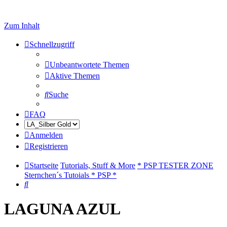
Zum Inhalt
Schnellzugriff
Unbeantwortete Themen
Aktive Themen
Suche
FAQ
Anmelden
Registrieren
Startseite
Tutorials, Stuff & More
* PSP TESTER ZONE
Sternchen´s Tutoials * PSP *
Suche
LAGUNA AZUL