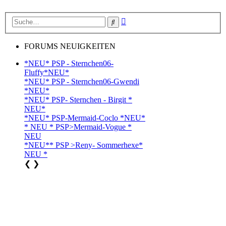
Erweiterte
Suche
Suche
FORUMS NEUIGKEITEN
*NEU* PSP - Sternchen06-
Fluffy*NEU*
*NEU* PSP - Sternchen06-Gwendi
*NEU*
*NEU* PSP- Sternchen - Birgit *
NEU*
*NEU* PSP-Mermaid-Coclo *NEU*
* NEU * PSP>Mermaid-Vogue *
NEU
*NEU** PSP >Reny- Sommerhexe*
NEU *
❮
❯