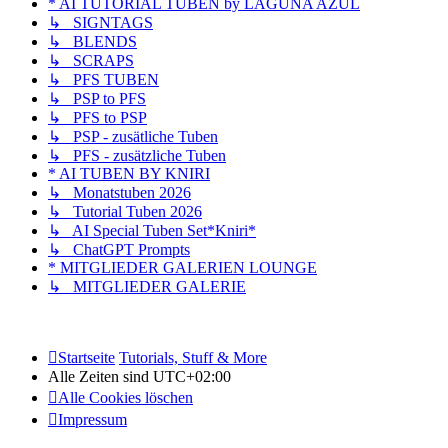
* AI TUTORIAL TUBEN by LAGUNA AZUL
↳ SIGNTAGS
↳ BLENDS
↳ SCRAPS
↳ PFS TUBEN
↳ PSP to PFS
↳ PFS to PSP
↳ PSP - zusätliche Tuben
↳ PFS - zusätzliche Tuben
* AI TUBEN BY KNIRI
↳ Monatstuben 2026
↳ Tutorial Tuben 2026
↳ AI Special Tuben Set*Kniri*
↳ ChatGPT Prompts
* MITGLIEDER GALERIEN LOUNGE
↳ MITGLIEDER GALERIE
Startseite
Tutorials, Stuff & More
Alle Zeiten sind
UTC+02:00
Alle Cookies löschen
Impressum