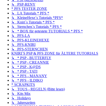
↳ PSP-RENY
* PFS TESTER ZONE
↳ LA Tutorials * PFS *
↳ KleineHexe´s Tutorials *PFS*
↳ Kniri´s Tutorials * PFS *
↳ Sternchen´s Tutorials * PFS *
↳ * BOX für getestete TUTORIALS * PFS *
↳ PFS-LA
↳ PFS-KLEINEHEXE
↳ PFS-KNIRI
↳ PFS-STERNCHEN
KNIRI´S PSP & PFS ZONE für ÄLTERE TUTORIALS
↳ * PSP - BUTTERFLY
↳ * PSP - CREANNIE
↳ * PSP - K@DS
↳ * PSP - TATI
↳ * PFS - MANANY
↳ * PFS - ILDIKO
* SCRAPKITS
↳ TOUS - REGELN (Bitte lesen)
↳ Kits Mix
↳ Holidays
↳ Jahreszeiten