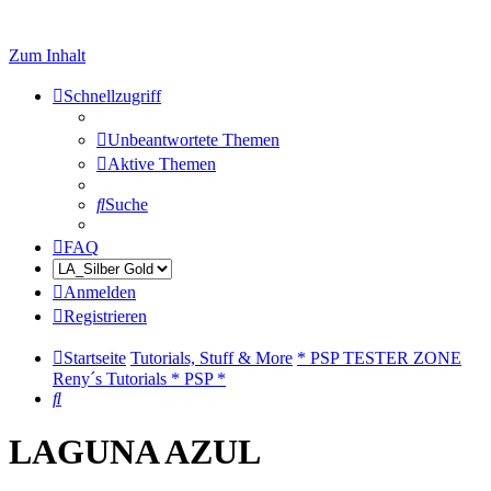
Zum Inhalt
Schnellzugriff
Unbeantwortete Themen
Aktive Themen
Suche
FAQ
Anmelden
Registrieren
Startseite
Tutorials, Stuff & More
* PSP TESTER ZONE
Reny´s Tutorials * PSP *
Suche
LAGUNA AZUL