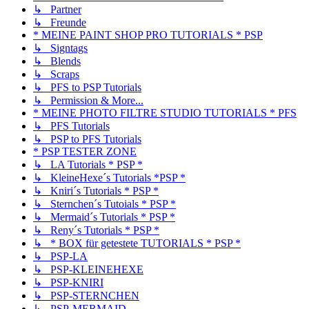
↳ Partner
↳ Freunde
* MEINE PAINT SHOP PRO TUTORIALS * PSP
↳ Signtags
↳ Blends
↳ Scraps
↳ PFS to PSP Tutorials
↳ Permission & More...
* MEINE PHOTO FILTRE STUDIO TUTORIALS * PFS
↳ PFS Tutorials
↳ PSP to PFS Tutorials
* PSP TESTER ZONE
↳ LA Tutorials * PSP *
↳ KleineHexe´s Tutorials *PSP *
↳ Kniri´s Tutorials * PSP *
↳ Sternchen´s Tutoials * PSP *
↳ Mermaid´s Tutorials * PSP *
↳ Reny´s Tutorials * PSP *
↳ * BOX für getestete TUTORIALS * PSP *
↳ PSP-LA
↳ PSP-KLEINEHEXE
↳ PSP-KNIRI
↳ PSP-STERNCHEN
↳ PSP-MERMAID