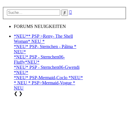
Erweiterte
Suche
Suche
FORUMS NEUIGKEITEN
*NEU** PSP >Reny- The Shell
Woman* NEU *
*NEU* PSP- Sternchen - Pálma *
NEU*
*NEU* PSP - Sternchen06-
Fluffy*NEU*
*NEU* PSP - Sternchen06-Gwendi
*NEU*
*NEU* PSP-Mermaid-Coclo *NEU*
* NEU * PSP>Mermaid-Vogue *
NEU
❮
❯