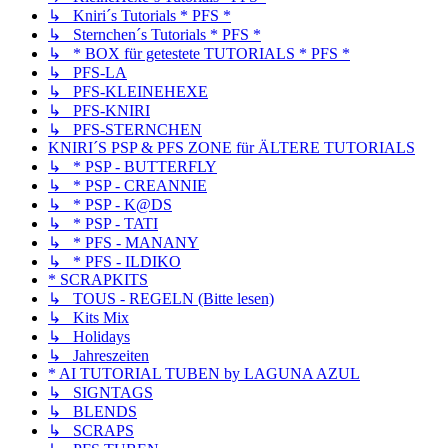
↳ Kniri´s Tutorials * PFS *
↳ Sternchen´s Tutorials * PFS *
↳ * BOX für getestete TUTORIALS * PFS *
↳ PFS-LA
↳ PFS-KLEINEHEXE
↳ PFS-KNIRI
↳ PFS-STERNCHEN
KNIRI´S PSP & PFS ZONE für ÄLTERE TUTORIALS
↳ * PSP - BUTTERFLY
↳ * PSP - CREANNIE
↳ * PSP - K@DS
↳ * PSP - TATI
↳ * PFS - MANANY
↳ * PFS - ILDIKO
* SCRAPKITS
↳ TOUS - REGELN (Bitte lesen)
↳ Kits Mix
↳ Holidays
↳ Jahreszeiten
* AI TUTORIAL TUBEN by LAGUNA AZUL
↳ SIGNTAGS
↳ BLENDS
↳ SCRAPS