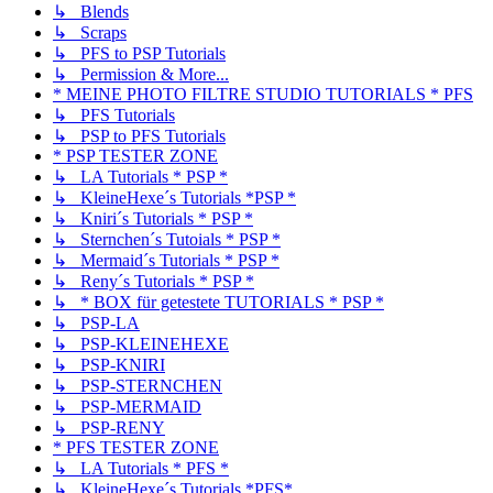
↳ Blends
↳ Scraps
↳ PFS to PSP Tutorials
↳ Permission & More...
* MEINE PHOTO FILTRE STUDIO TUTORIALS * PFS
↳ PFS Tutorials
↳ PSP to PFS Tutorials
* PSP TESTER ZONE
↳ LA Tutorials * PSP *
↳ KleineHexe´s Tutorials *PSP *
↳ Kniri´s Tutorials * PSP *
↳ Sternchen´s Tutoials * PSP *
↳ Mermaid´s Tutorials * PSP *
↳ Reny´s Tutorials * PSP *
↳ * BOX für getestete TUTORIALS * PSP *
↳ PSP-LA
↳ PSP-KLEINEHEXE
↳ PSP-KNIRI
↳ PSP-STERNCHEN
↳ PSP-MERMAID
↳ PSP-RENY
* PFS TESTER ZONE
↳ LA Tutorials * PFS *
↳ KleineHexe´s Tutorials *PFS*