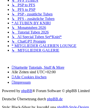
↳ PFS TUBEN
↳ PSP to PFS
↳ PFS to PSP
↳ PSP - zusätliche Tuben
↳ PFS - zusätzliche Tuben
* AI TUBEN BY KNIRI
↳ Monatstuben 2026
↳ Tutorial Tuben 2026
↳ AI Special Tuben Set*Kniri*
↳ ChatGPT Prompts
* MITGLIEDER GALERIEN LOUNGE
↳ MITGLIEDER GALERIE
Startseite
Tutorials, Stuff & More
Alle Zeiten sind
UTC+02:00
Alle Cookies löschen
Impressum
Powered by
phpBB
® Forum Software © phpBB Limited
Deutsche Übersetzung durch
phpBB.de
Style: Black-Silver by Joyce&Luna
phpBB-Style-Design