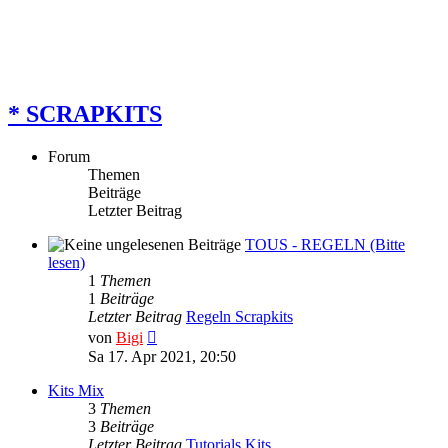
* SCRAPKITS
Forum
Themen
Beiträge
Letzter Beitrag
TOUS - REGELN (Bitte
lesen)
1
Themen
1
Beiträge
Letzter Beitrag
Regeln Scrapkits
Neuester
von
Bigi
Beitrag
Sa 17. Apr 2021, 20:50
Kits Mix
3
Themen
3
Beiträge
Letzter Beitrag
Tutorials Kits