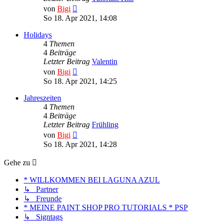
Neuester
von
Bigi
Beitrag
So 18. Apr 2021, 14:08
Holidays
4
Themen
4
Beiträge
Letzter Beitrag
Valentin
Neuester
von
Bigi
Beitrag
So 18. Apr 2021, 14:25
Jahreszeiten
4
Themen
4
Beiträge
Letzter Beitrag
Frühling
Neuester
von
Bigi
Beitrag
So 18. Apr 2021, 14:28
Gehe zu
* WILLKOMMEN BEI LAGUNA AZUL
↳ Partner
↳ Freunde
* MEINE PAINT SHOP PRO TUTORIALS * PSP
↳ Signtags