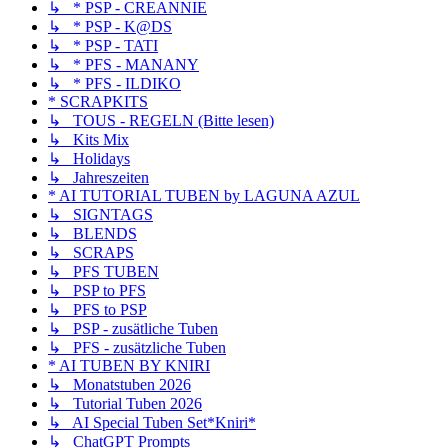
↳ * PSP - CREANNIE
↳ * PSP - K@DS
↳ * PSP - TATI
↳ * PFS - MANANY
↳ * PFS - ILDIKO
* SCRAPKITS
↳ TOUS - REGELN (Bitte lesen)
↳ Kits Mix
↳ Holidays
↳ Jahreszeiten
* AI TUTORIAL TUBEN by LAGUNA AZUL
↳ SIGNTAGS
↳ BLENDS
↳ SCRAPS
↳ PFS TUBEN
↳ PSP to PFS
↳ PFS to PSP
↳ PSP - zusätliche Tuben
↳ PFS - zusätzliche Tuben
* AI TUBEN BY KNIRI
↳ Monatstuben 2026
↳ Tutorial Tuben 2026
↳ AI Special Tuben Set*Kniri*
↳ ChatGPT Prompts