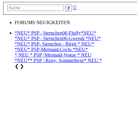
Erweiterte
Suche
Suche
FORUMS NEUIGKEITEN
*NEU* PSP - Sternchen06-Fluffy*NEU*
*NEU* PSP - Sternchen06-Gwendi *NEU*
*NEU* PSP- Sternchen - Birgit * NEU*
*NEU* PSP-Mermaid-Coclo *NEU*
* NEU * PSP>Mermaid-Vogue * NEU
*NEU** PSP >Reny- Sommerhexe* NEU *
❮
❯