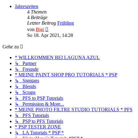
Jahreszeiten
4
Themen
4
Beiträge
Letzter Beitrag
Frühling
Neuester
von
Bigi
Beitrag
So 18. Apr 2021, 14:28
Gehe zu
* WILLKOMMEN BEI LAGUNA AZUL
↳ Partner
↳ Freunde
* MEINE PAINT SHOP PRO TUTORIALS * PSP
↳ Signtags
↳ Blends
↳ Scraps
↳ PFS to PSP Tutorials
↳ Permission & More...
* MEINE PHOTO FILTRE STUDIO TUTORIALS * PFS
↳ PFS Tutorials
↳ PSP to PFS Tutorials
* PSP TESTER ZONE
↳ LA Tutorials * PSP *