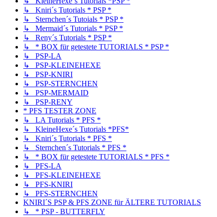
↳ KleineHexe´s Tutorials *PSP *
↳ Kniri´s Tutorials * PSP *
↳ Sternchen´s Tutoials * PSP *
↳ Mermaid´s Tutorials * PSP *
↳ Reny´s Tutorials * PSP *
↳ * BOX für getestete TUTORIALS * PSP *
↳ PSP-LA
↳ PSP-KLEINEHEXE
↳ PSP-KNIRI
↳ PSP-STERNCHEN
↳ PSP-MERMAID
↳ PSP-RENY
* PFS TESTER ZONE
↳ LA Tutorials * PFS *
↳ KleineHexe´s Tutorials *PFS*
↳ Kniri´s Tutorials * PFS *
↳ Sternchen´s Tutorials * PFS *
↳ * BOX für getestete TUTORIALS * PFS *
↳ PFS-LA
↳ PFS-KLEINEHEXE
↳ PFS-KNIRI
↳ PFS-STERNCHEN
KNIRI´S PSP & PFS ZONE für ÄLTERE TUTORIALS
↳ * PSP - BUTTERFLY