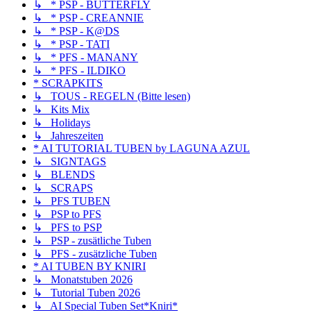
↳ * PSP - BUTTERFLY
↳ * PSP - CREANNIE
↳ * PSP - K@DS
↳ * PSP - TATI
↳ * PFS - MANANY
↳ * PFS - ILDIKO
* SCRAPKITS
↳ TOUS - REGELN (Bitte lesen)
↳ Kits Mix
↳ Holidays
↳ Jahreszeiten
* AI TUTORIAL TUBEN by LAGUNA AZUL
↳ SIGNTAGS
↳ BLENDS
↳ SCRAPS
↳ PFS TUBEN
↳ PSP to PFS
↳ PFS to PSP
↳ PSP - zusätliche Tuben
↳ PFS - zusätzliche Tuben
* AI TUBEN BY KNIRI
↳ Monatstuben 2026
↳ Tutorial Tuben 2026
↳ AI Special Tuben Set*Kniri*