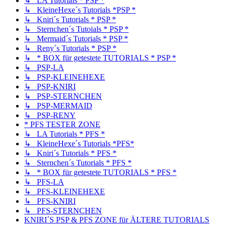
↳ LA Tutorials * PSP *
↳ KleineHexe´s Tutorials *PSP *
↳ Kniri´s Tutorials * PSP *
↳ Sternchen´s Tutoials * PSP *
↳ Mermaid´s Tutorials * PSP *
↳ Reny´s Tutorials * PSP *
↳ * BOX für getestete TUTORIALS * PSP *
↳ PSP-LA
↳ PSP-KLEINEHEXE
↳ PSP-KNIRI
↳ PSP-STERNCHEN
↳ PSP-MERMAID
↳ PSP-RENY
* PFS TESTER ZONE
↳ LA Tutorials * PFS *
↳ KleineHexe´s Tutorials *PFS*
↳ Kniri´s Tutorials * PFS *
↳ Sternchen´s Tutorials * PFS *
↳ * BOX für getestete TUTORIALS * PFS *
↳ PFS-LA
↳ PFS-KLEINEHEXE
↳ PFS-KNIRI
↳ PFS-STERNCHEN
KNIRI´S PSP & PFS ZONE für ÄLTERE TUTORIALS