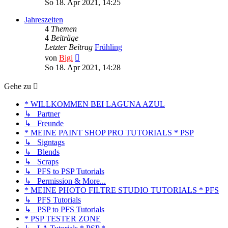
So 18. Apr 2021, 14:25
Jahreszeiten
4
Themen
4
Beiträge
Letzter Beitrag
Frühling
Neuester
von
Bigi
Beitrag
So 18. Apr 2021, 14:28
Gehe zu
* WILLKOMMEN BEI LAGUNA AZUL
↳ Partner
↳ Freunde
* MEINE PAINT SHOP PRO TUTORIALS * PSP
↳ Signtags
↳ Blends
↳ Scraps
↳ PFS to PSP Tutorials
↳ Permission & More...
* MEINE PHOTO FILTRE STUDIO TUTORIALS * PFS
↳ PFS Tutorials
↳ PSP to PFS Tutorials
* PSP TESTER ZONE