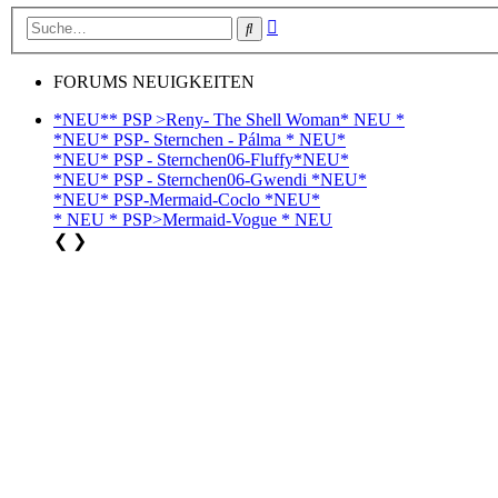
Erweiterte
Suche
Suche
FORUMS NEUIGKEITEN
*NEU** PSP >Reny- The Shell Woman* NEU *
*NEU* PSP- Sternchen - Pálma * NEU*
*NEU* PSP - Sternchen06-Fluffy*NEU*
*NEU* PSP - Sternchen06-Gwendi *NEU*
*NEU* PSP-Mermaid-Coclo *NEU*
* NEU * PSP>Mermaid-Vogue * NEU
❮
❯