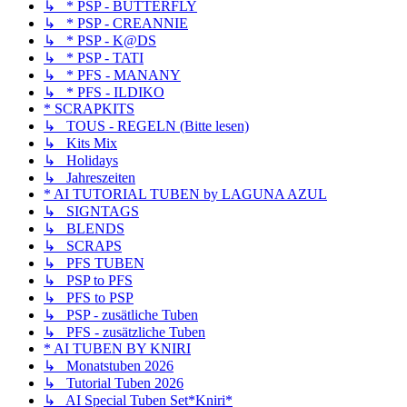
↳ * PSP - BUTTERFLY
↳ * PSP - CREANNIE
↳ * PSP - K@DS
↳ * PSP - TATI
↳ * PFS - MANANY
↳ * PFS - ILDIKO
* SCRAPKITS
↳ TOUS - REGELN (Bitte lesen)
↳ Kits Mix
↳ Holidays
↳ Jahreszeiten
* AI TUTORIAL TUBEN by LAGUNA AZUL
↳ SIGNTAGS
↳ BLENDS
↳ SCRAPS
↳ PFS TUBEN
↳ PSP to PFS
↳ PFS to PSP
↳ PSP - zusätliche Tuben
↳ PFS - zusätzliche Tuben
* AI TUBEN BY KNIRI
↳ Monatstuben 2026
↳ Tutorial Tuben 2026
↳ AI Special Tuben Set*Kniri*