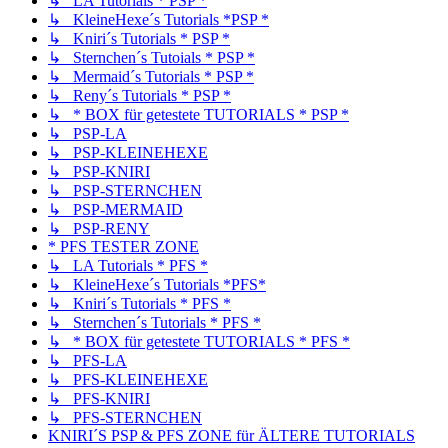
↳ LA Tutorials * PSP *
↳ KleineHexe´s Tutorials *PSP *
↳ Kniri´s Tutorials * PSP *
↳ Sternchen´s Tutoials * PSP *
↳ Mermaid´s Tutorials * PSP *
↳ Reny´s Tutorials * PSP *
↳ * BOX für getestete TUTORIALS * PSP *
↳ PSP-LA
↳ PSP-KLEINEHEXE
↳ PSP-KNIRI
↳ PSP-STERNCHEN
↳ PSP-MERMAID
↳ PSP-RENY
* PFS TESTER ZONE
↳ LA Tutorials * PFS *
↳ KleineHexe´s Tutorials *PFS*
↳ Kniri´s Tutorials * PFS *
↳ Sternchen´s Tutorials * PFS *
↳ * BOX für getestete TUTORIALS * PFS *
↳ PFS-LA
↳ PFS-KLEINEHEXE
↳ PFS-KNIRI
↳ PFS-STERNCHEN
KNIRI´S PSP & PFS ZONE für ÄLTERE TUTORIALS