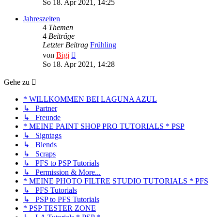
So 18. Apr 2021, 14:25
Jahreszeiten
4
Themen
4
Beiträge
Letzter Beitrag
Frühling
Neuester
von
Bigi
Beitrag
So 18. Apr 2021, 14:28
Gehe zu
* WILLKOMMEN BEI LAGUNA AZUL
↳ Partner
↳ Freunde
* MEINE PAINT SHOP PRO TUTORIALS * PSP
↳ Signtags
↳ Blends
↳ Scraps
↳ PFS to PSP Tutorials
↳ Permission & More...
* MEINE PHOTO FILTRE STUDIO TUTORIALS * PFS
↳ PFS Tutorials
↳ PSP to PFS Tutorials
* PSP TESTER ZONE