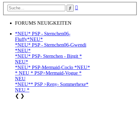
Erweiterte
Suche
Suche
FORUMS NEUIGKEITEN
*NEU* PSP - Sternchen06-
Fluffy*NEU*
*NEU* PSP - Sternchen06-Gwendi
*NEU*
*NEU* PSP- Sternchen - Birgit *
NEU*
*NEU* PSP-Mermaid-Coclo *NEU*
* NEU * PSP>Mermaid-Vogue *
NEU
*NEU** PSP >Reny- Sommerhexe*
NEU *
❮
❯