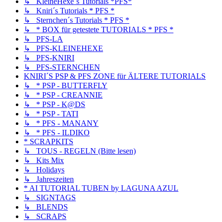
↳ KleineHexe´s Tutorials *PFS*
↳ Kniri´s Tutorials * PFS *
↳ Sternchen´s Tutorials * PFS *
↳ * BOX für getestete TUTORIALS * PFS *
↳ PFS-LA
↳ PFS-KLEINEHEXE
↳ PFS-KNIRI
↳ PFS-STERNCHEN
KNIRI´S PSP & PFS ZONE für ÄLTERE TUTORIALS
↳ * PSP - BUTTERFLY
↳ * PSP - CREANNIE
↳ * PSP - K@DS
↳ * PSP - TATI
↳ * PFS - MANANY
↳ * PFS - ILDIKO
* SCRAPKITS
↳ TOUS - REGELN (Bitte lesen)
↳ Kits Mix
↳ Holidays
↳ Jahreszeiten
* AI TUTORIAL TUBEN by LAGUNA AZUL
↳ SIGNTAGS
↳ BLENDS
↳ SCRAPS