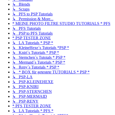
↳ Blends
↳ Scraps
↳ PFS to PSP Tutorials
↳ Permission & More...
* MEINE PHOTO FILTRE STUDIO TUTORIALS * PFS
↳ PFS Tutorials
↳ PSP to PFS Tutorials
* PSP TESTER ZONE
↳ LA Tutorials * PSP *
↳ KleineHexe´s Tutorials *PSP *
↳ Kniri´s Tutorials * PSP *
↳ Sternchen´s Tutoials * PSP *
↳ Mermaid´s Tutorials * PSP *
↳ Reny´s Tutorials * PSP *
↳ * BOX für getestete TUTORIALS * PSP *
↳ PSP-LA
↳ PSP-KLEINEHEXE
↳ PSP-KNIRI
↳ PSP-STERNCHEN
↳ PSP-MERMAID
↳ PSP-RENY
* PFS TESTER ZONE
↳ LA Tutorials * PFS *