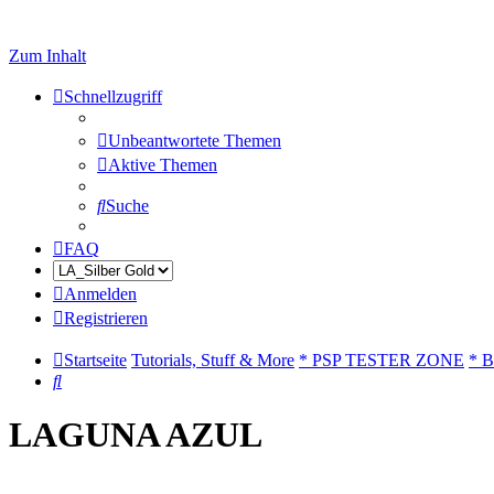
Zum Inhalt
Schnellzugriff
Unbeantwortete Themen
Aktive Themen
Suche
FAQ
Anmelden
Registrieren
Startseite
Tutorials, Stuff & More
* PSP TESTER ZONE
* B
Suche
LAGUNA AZUL