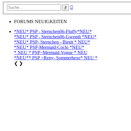
Erweiterte
Suche
Suche
FORUMS NEUIGKEITEN
*NEU* PSP - Sternchen06-Fluffy*NEU*
*NEU* PSP - Sternchen06-Gwendi *NEU*
*NEU* PSP- Sternchen - Birgit * NEU*
*NEU* PSP-Mermaid-Coclo *NEU*
* NEU * PSP>Mermaid-Vogue * NEU
*NEU** PSP >Reny- Sommerhexe* NEU *
❮
❯