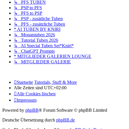
↳ PFS TUBEN
↳ PSP to PFS
↳ PFS to PSP
↳ PSP - zusätliche Tuben
↳ PFS - zusätzliche Tuben
* AI TUBEN BY KNIRI
↳ Monatstuben 2026
↳ Tutorial Tuben 2026
↳ AI Special Tuben Set*Kniri*
↳ ChatGPT Prompts
* MITGLIEDER GALERIEN LOUNGE
↳ MITGLIEDER GALERIE
Startseite
Tutorials, Stuff & More
Alle Zeiten sind
UTC+02:00
Alle Cookies löschen
Impressum
Powered by
phpBB
® Forum Software © phpBB Limited
Deutsche Übersetzung durch
phpBB.de