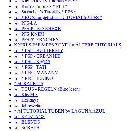
↳ KleineHexe´s Tutorials *PFS*
↳ Kniri´s Tutorials * PFS *
↳ Sternchen´s Tutorials * PFS *
↳ * BOX für getestete TUTORIALS * PFS *
↳ PFS-LA
↳ PFS-KLEINEHEXE
↳ PFS-KNIRI
↳ PFS-STERNCHEN
KNIRI´S PSP & PFS ZONE für ÄLTERE TUTORIALS
↳ * PSP - BUTTERFLY
↳ * PSP - CREANNIE
↳ * PSP - K@DS
↳ * PSP - TATI
↳ * PFS - MANANY
↳ * PFS - ILDIKO
* SCRAPKITS
↳ TOUS - REGELN (Bitte lesen)
↳ Kits Mix
↳ Holidays
↳ Jahreszeiten
* AI TUTORIAL TUBEN by LAGUNA AZUL
↳ SIGNTAGS
↳ BLENDS
↳ SCRAPS