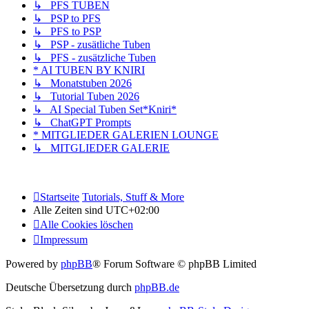
↳ PFS TUBEN
↳ PSP to PFS
↳ PFS to PSP
↳ PSP - zusätliche Tuben
↳ PFS - zusätzliche Tuben
* AI TUBEN BY KNIRI
↳ Monatstuben 2026
↳ Tutorial Tuben 2026
↳ AI Special Tuben Set*Kniri*
↳ ChatGPT Prompts
* MITGLIEDER GALERIEN LOUNGE
↳ MITGLIEDER GALERIE
Startseite
Tutorials, Stuff & More
Alle Zeiten sind
UTC+02:00
Alle Cookies löschen
Impressum
Powered by
phpBB
® Forum Software © phpBB Limited
Deutsche Übersetzung durch
phpBB.de