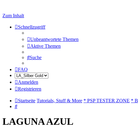
Zum Inhalt
Schnellzugriff
Unbeantwortete Themen
Aktive Themen
Suche
FAQ
Anmelden
Registrieren
Startseite
Tutorials, Stuff & More
* PSP TESTER ZONE
* B
Suche
LAGUNA AZUL