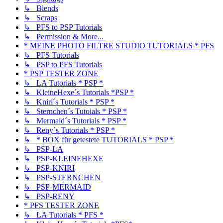
↳ Blends
↳ Scraps
↳ PFS to PSP Tutorials
↳ Permission & More...
* MEINE PHOTO FILTRE STUDIO TUTORIALS * PFS
↳ PFS Tutorials
↳ PSP to PFS Tutorials
* PSP TESTER ZONE
↳ LA Tutorials * PSP *
↳ KleineHexe´s Tutorials *PSP *
↳ Kniri´s Tutorials * PSP *
↳ Sternchen´s Tutoials * PSP *
↳ Mermaid´s Tutorials * PSP *
↳ Reny´s Tutorials * PSP *
↳ * BOX für getestete TUTORIALS * PSP *
↳ PSP-LA
↳ PSP-KLEINEHEXE
↳ PSP-KNIRI
↳ PSP-STERNCHEN
↳ PSP-MERMAID
↳ PSP-RENY
* PFS TESTER ZONE
↳ LA Tutorials * PFS *