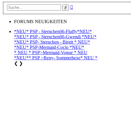
Erweiterte
Suche
Suche
FORUMS NEUIGKEITEN
*NEU* PSP - Sternchen06-Fluffy*NEU*
*NEU* PSP - Sternchen06-Gwendi *NEU*
*NEU* PSP- Sternchen - Birgit * NEU*
*NEU* PSP-Mermaid-Coclo *NEU*
* NEU * PSP>Mermaid-Vogue * NEU
*NEU** PSP >Reny- Sommerhexe* NEU *
❮
❯