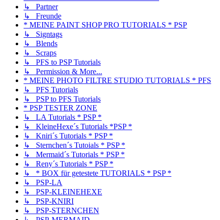
↳ Partner
↳ Freunde
* MEINE PAINT SHOP PRO TUTORIALS * PSP
↳ Signtags
↳ Blends
↳ Scraps
↳ PFS to PSP Tutorials
↳ Permission & More...
* MEINE PHOTO FILTRE STUDIO TUTORIALS * PFS
↳ PFS Tutorials
↳ PSP to PFS Tutorials
* PSP TESTER ZONE
↳ LA Tutorials * PSP *
↳ KleineHexe´s Tutorials *PSP *
↳ Kniri´s Tutorials * PSP *
↳ Sternchen´s Tutoials * PSP *
↳ Mermaid´s Tutorials * PSP *
↳ Reny´s Tutorials * PSP *
↳ * BOX für getestete TUTORIALS * PSP *
↳ PSP-LA
↳ PSP-KLEINEHEXE
↳ PSP-KNIRI
↳ PSP-STERNCHEN
↳ PSP-MERMAID