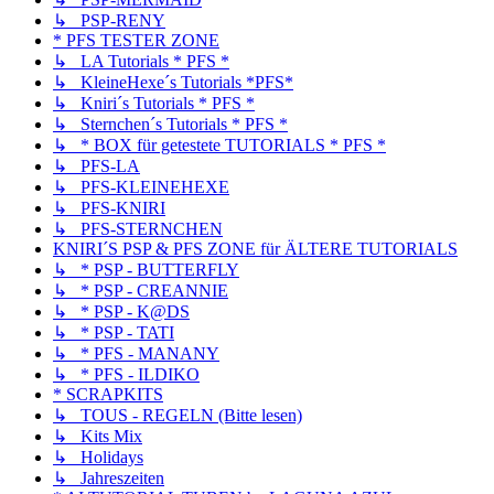
↳ PSP-RENY
* PFS TESTER ZONE
↳ LA Tutorials * PFS *
↳ KleineHexe´s Tutorials *PFS*
↳ Kniri´s Tutorials * PFS *
↳ Sternchen´s Tutorials * PFS *
↳ * BOX für getestete TUTORIALS * PFS *
↳ PFS-LA
↳ PFS-KLEINEHEXE
↳ PFS-KNIRI
↳ PFS-STERNCHEN
KNIRI´S PSP & PFS ZONE für ÄLTERE TUTORIALS
↳ * PSP - BUTTERFLY
↳ * PSP - CREANNIE
↳ * PSP - K@DS
↳ * PSP - TATI
↳ * PFS - MANANY
↳ * PFS - ILDIKO
* SCRAPKITS
↳ TOUS - REGELN (Bitte lesen)
↳ Kits Mix
↳ Holidays
↳ Jahreszeiten