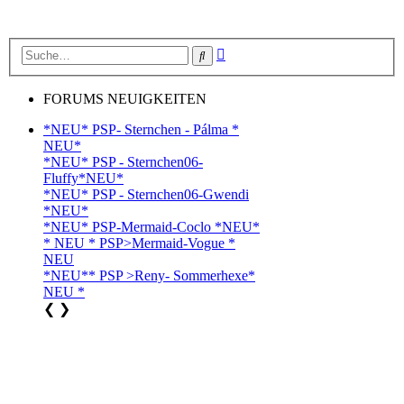
Erweiterte
Suche
Suche
FORUMS NEUIGKEITEN
*NEU* PSP- Sternchen - Pálma *
NEU*
*NEU* PSP - Sternchen06-
Fluffy*NEU*
*NEU* PSP - Sternchen06-Gwendi
*NEU*
*NEU* PSP-Mermaid-Coclo *NEU*
* NEU * PSP>Mermaid-Vogue *
NEU
*NEU** PSP >Reny- Sommerhexe*
NEU *
❮
❯