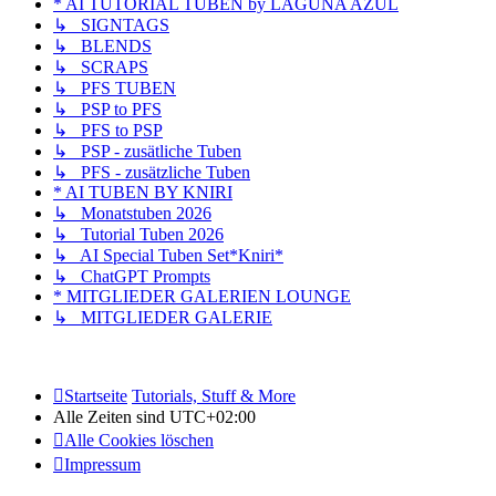
* AI TUTORIAL TUBEN by LAGUNA AZUL
↳ SIGNTAGS
↳ BLENDS
↳ SCRAPS
↳ PFS TUBEN
↳ PSP to PFS
↳ PFS to PSP
↳ PSP - zusätliche Tuben
↳ PFS - zusätzliche Tuben
* AI TUBEN BY KNIRI
↳ Monatstuben 2026
↳ Tutorial Tuben 2026
↳ AI Special Tuben Set*Kniri*
↳ ChatGPT Prompts
* MITGLIEDER GALERIEN LOUNGE
↳ MITGLIEDER GALERIE
Startseite
Tutorials, Stuff & More
Alle Zeiten sind
UTC+02:00
Alle Cookies löschen
Impressum