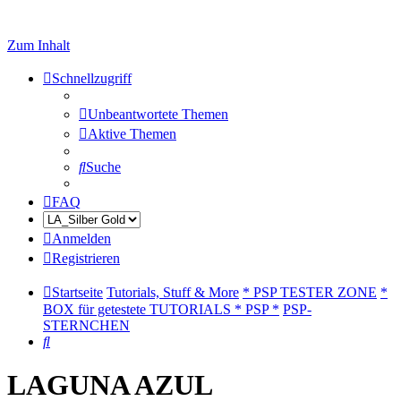
Zum Inhalt
Schnellzugriff
Unbeantwortete Themen
Aktive Themen
Suche
FAQ
Anmelden
Registrieren
Startseite
Tutorials, Stuff & More
* PSP TESTER ZONE
*
BOX für getestete TUTORIALS * PSP *
PSP-
STERNCHEN
Suche
LAGUNA AZUL