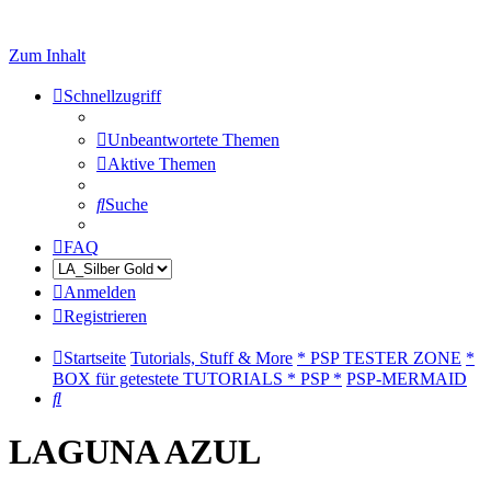
Zum Inhalt
Schnellzugriff
Unbeantwortete Themen
Aktive Themen
Suche
FAQ
Anmelden
Registrieren
Startseite
Tutorials, Stuff & More
* PSP TESTER ZONE
*
BOX für getestete TUTORIALS * PSP *
PSP-MERMAID
Suche
LAGUNA AZUL