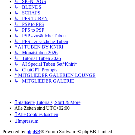
↳ SIGNTAGS
↳ BLENDS
↳ SCRAPS
↳ PFS TUBEN
↳ PSP to PFS
↳ PFS to PSP
↳ PSP - zusätliche Tuben
↳ PFS - zusätzliche Tuben
* AI TUBEN BY KNIRI
↳ Monatstuben 2026
↳ Tutorial Tuben 2026
↳ AI Special Tuben Set*Kniri*
↳ ChatGPT Prompts
* MITGLIEDER GALERIEN LOUNGE
↳ MITGLIEDER GALERIE
Startseite
Tutorials, Stuff & More
Alle Zeiten sind
UTC+02:00
Alle Cookies löschen
Impressum
Powered by
phpBB
® Forum Software © phpBB Limited