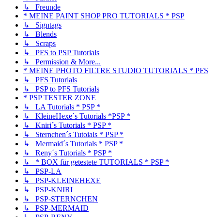
↳ Freunde
* MEINE PAINT SHOP PRO TUTORIALS * PSP
↳ Signtags
↳ Blends
↳ Scraps
↳ PFS to PSP Tutorials
↳ Permission & More...
* MEINE PHOTO FILTRE STUDIO TUTORIALS * PFS
↳ PFS Tutorials
↳ PSP to PFS Tutorials
* PSP TESTER ZONE
↳ LA Tutorials * PSP *
↳ KleineHexe´s Tutorials *PSP *
↳ Kniri´s Tutorials * PSP *
↳ Sternchen´s Tutoials * PSP *
↳ Mermaid´s Tutorials * PSP *
↳ Reny´s Tutorials * PSP *
↳ * BOX für getestete TUTORIALS * PSP *
↳ PSP-LA
↳ PSP-KLEINEHEXE
↳ PSP-KNIRI
↳ PSP-STERNCHEN
↳ PSP-MERMAID