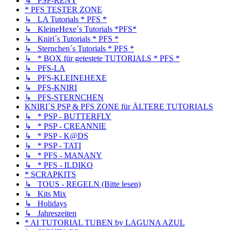
↳ PSP-RENY
* PFS TESTER ZONE
↳ LA Tutorials * PFS *
↳ KleineHexe´s Tutorials *PFS*
↳ Kniri´s Tutorials * PFS *
↳ Sternchen´s Tutorials * PFS *
↳ * BOX für getestete TUTORIALS * PFS *
↳ PFS-LA
↳ PFS-KLEINEHEXE
↳ PFS-KNIRI
↳ PFS-STERNCHEN
KNIRI´S PSP & PFS ZONE für ÄLTERE TUTORIALS
↳ * PSP - BUTTERFLY
↳ * PSP - CREANNIE
↳ * PSP - K@DS
↳ * PSP - TATI
↳ * PFS - MANANY
↳ * PFS - ILDIKO
* SCRAPKITS
↳ TOUS - REGELN (Bitte lesen)
↳ Kits Mix
↳ Holidays
↳ Jahreszeiten
* AI TUTORIAL TUBEN by LAGUNA AZUL