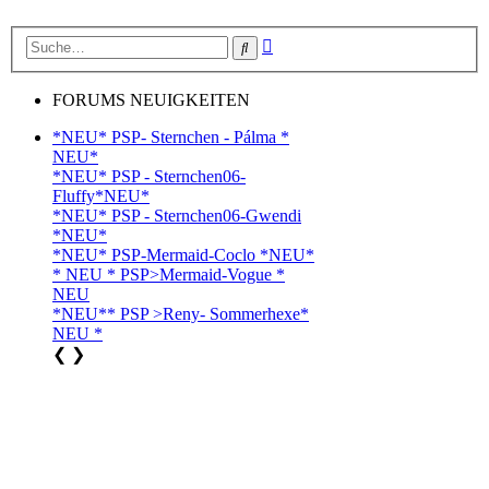
Erweiterte
Suche
Suche
FORUMS NEUIGKEITEN
*NEU* PSP- Sternchen - Pálma *
NEU*
*NEU* PSP - Sternchen06-
Fluffy*NEU*
*NEU* PSP - Sternchen06-Gwendi
*NEU*
*NEU* PSP-Mermaid-Coclo *NEU*
* NEU * PSP>Mermaid-Vogue *
NEU
*NEU** PSP >Reny- Sommerhexe*
NEU *
❮
❯