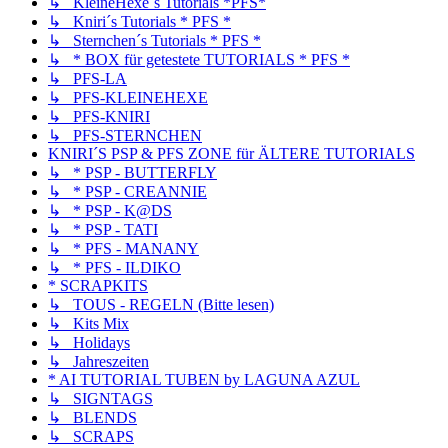
↳ KleineHexe´s Tutorials *PFS*
↳ Kniri´s Tutorials * PFS *
↳ Sternchen´s Tutorials * PFS *
↳ * BOX für getestete TUTORIALS * PFS *
↳ PFS-LA
↳ PFS-KLEINEHEXE
↳ PFS-KNIRI
↳ PFS-STERNCHEN
KNIRI´S PSP & PFS ZONE für ÄLTERE TUTORIALS
↳ * PSP - BUTTERFLY
↳ * PSP - CREANNIE
↳ * PSP - K@DS
↳ * PSP - TATI
↳ * PFS - MANANY
↳ * PFS - ILDIKO
* SCRAPKITS
↳ TOUS - REGELN (Bitte lesen)
↳ Kits Mix
↳ Holidays
↳ Jahreszeiten
* AI TUTORIAL TUBEN by LAGUNA AZUL
↳ SIGNTAGS
↳ BLENDS
↳ SCRAPS