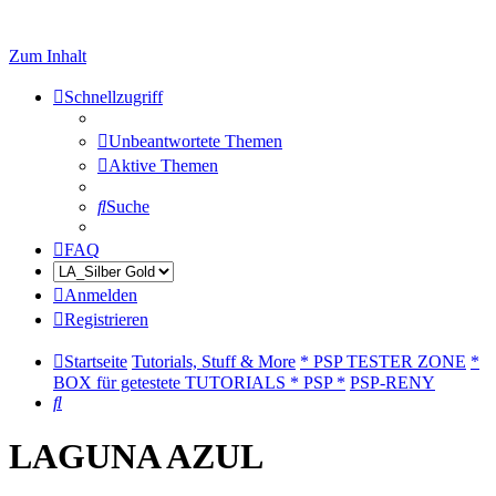
Zum Inhalt
Schnellzugriff
Unbeantwortete Themen
Aktive Themen
Suche
FAQ
Anmelden
Registrieren
Startseite
Tutorials, Stuff & More
* PSP TESTER ZONE
*
BOX für getestete TUTORIALS * PSP *
PSP-RENY
Suche
LAGUNA AZUL