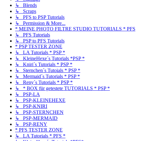
↳ Blends
↳ Scraps
↳ PFS to PSP Tutorials
↳ Permission & More...
* MEINE PHOTO FILTRE STUDIO TUTORIALS * PFS
↳ PFS Tutorials
↳ PSP to PFS Tutorials
* PSP TESTER ZONE
↳ LA Tutorials * PSP *
↳ KleineHexe´s Tutorials *PSP *
↳ Kniri´s Tutorials * PSP *
↳ Sternchen´s Tutoials * PSP *
↳ Mermaid´s Tutorials * PSP *
↳ Reny´s Tutorials * PSP *
↳ * BOX für getestete TUTORIALS * PSP *
↳ PSP-LA
↳ PSP-KLEINEHEXE
↳ PSP-KNIRI
↳ PSP-STERNCHEN
↳ PSP-MERMAID
↳ PSP-RENY
* PFS TESTER ZONE
↳ LA Tutorials * PFS *