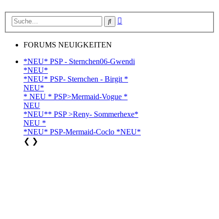
Erweiterte
Suche
Suche
FORUMS NEUIGKEITEN
*NEU* PSP - Sternchen06-Gwendi
*NEU*
*NEU* PSP- Sternchen - Birgit *
NEU*
* NEU * PSP>Mermaid-Vogue *
NEU
*NEU** PSP >Reny- Sommerhexe*
NEU *
*NEU* PSP-Mermaid-Coclo *NEU*
❮
❯