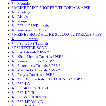
↳ Freunde
* MEINE PAINT SHOP PRO TUTORIALS * PSP
↳ Signtags
↳ Blends
↳ Scraps
↳ PFS to PSP Tutorials
↳ Permission & More...
* MEINE PHOTO FILTRE STUDIO TUTORIALS * PFS
↳ PFS Tutorials
↳ PSP to PFS Tutorials
* PSP TESTER ZONE
↳ LA Tutorials * PSP *
↳ KleineHexe´s Tutorials *PSP *
↳ Kniri´s Tutorials * PSP *
↳ Sternchen´s Tutoials * PSP *
↳ Mermaid´s Tutorials * PSP *
↳ Reny´s Tutorials * PSP *
↳ * BOX für getestete TUTORIALS * PSP *
↳ PSP-LA
↳ PSP-KLEINEHEXE
↳ PSP-KNIRI
↳ PSP-STERNCHEN
↳ PSP-MERMAID