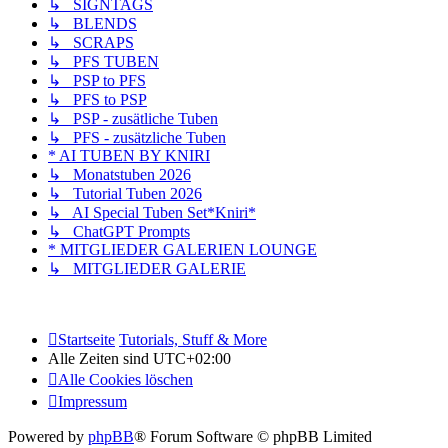
↳ SIGNTAGS
↳ BLENDS
↳ SCRAPS
↳ PFS TUBEN
↳ PSP to PFS
↳ PFS to PSP
↳ PSP - zusätliche Tuben
↳ PFS - zusätzliche Tuben
* AI TUBEN BY KNIRI
↳ Monatstuben 2026
↳ Tutorial Tuben 2026
↳ AI Special Tuben Set*Kniri*
↳ ChatGPT Prompts
* MITGLIEDER GALERIEN LOUNGE
↳ MITGLIEDER GALERIE
Startseite
Tutorials, Stuff & More
Alle Zeiten sind
UTC+02:00
Alle Cookies löschen
Impressum
Powered by
phpBB
® Forum Software © phpBB Limited