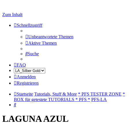
Zum Inhalt
Schnellzugriff
Unbeantwortete Themen
Aktive Themen
Suche
FAQ
Anmelden
Registrieren
Startseite
Tutorials, Stuff & More
* PFS TESTER ZONE
*
BOX für getestete TUTORIALS * PFS *
PFS-LA
Suche
LAGUNA AZUL