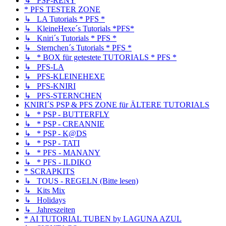
↳ PSP-RENY
* PFS TESTER ZONE
↳ LA Tutorials * PFS *
↳ KleineHexe´s Tutorials *PFS*
↳ Kniri´s Tutorials * PFS *
↳ Sternchen´s Tutorials * PFS *
↳ * BOX für getestete TUTORIALS * PFS *
↳ PFS-LA
↳ PFS-KLEINEHEXE
↳ PFS-KNIRI
↳ PFS-STERNCHEN
KNIRI´S PSP & PFS ZONE für ÄLTERE TUTORIALS
↳ * PSP - BUTTERFLY
↳ * PSP - CREANNIE
↳ * PSP - K@DS
↳ * PSP - TATI
↳ * PFS - MANANY
↳ * PFS - ILDIKO
* SCRAPKITS
↳ TOUS - REGELN (Bitte lesen)
↳ Kits Mix
↳ Holidays
↳ Jahreszeiten
* AI TUTORIAL TUBEN by LAGUNA AZUL