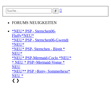
Erweiterte
Suche
Suche
FORUMS NEUIGKEITEN
*NEU* PSP - Sternchen06-
Fluffy*NEU*
*NEU* PSP - Sternchen06-Gwendi
*NEU*
*NEU* PSP- Sternchen - Birgit *
NEU*
*NEU* PSP-Mermaid-Coclo *NEU*
* NEU * PSP>Mermaid-Vogue *
NEU
*NEU** PSP >Reny- Sommerhexe*
NEU *
❮
❯