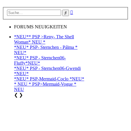
Erweiterte
Suche
Suche
FORUMS NEUIGKEITEN
*NEU** PSP >Reny- The Shell
Woman* NEU *
*NEU* PSP- Sternchen - Pálma *
NEU*
*NEU* PSP - Sternchen06-
Fluffy*NEU*
*NEU* PSP - Sternchen06-Gwendi
*NEU*
*NEU* PSP-Mermaid-Coclo *NEU*
* NEU * PSP>Mermaid-Vogue *
NEU
❮
❯