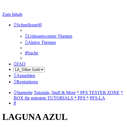
Zum Inhalt
Schnellzugriff
Unbeantwortete Themen
Aktive Themen
Suche
FAQ
Anmelden
Registrieren
Startseite
Tutorials, Stuff & More
* PFS TESTER ZONE
*
BOX für getestete TUTORIALS * PFS *
PFS-LA
Suche
LAGUNA AZUL