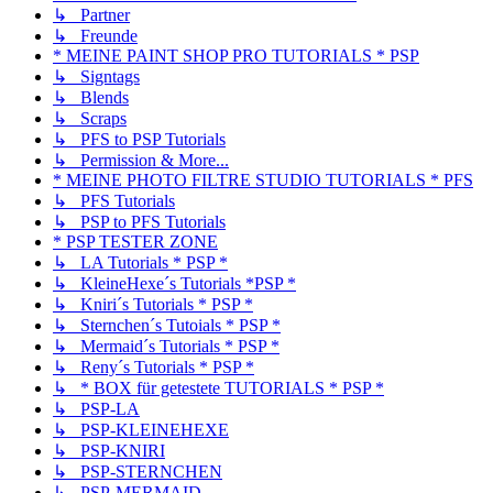
↳ Partner
↳ Freunde
* MEINE PAINT SHOP PRO TUTORIALS * PSP
↳ Signtags
↳ Blends
↳ Scraps
↳ PFS to PSP Tutorials
↳ Permission & More...
* MEINE PHOTO FILTRE STUDIO TUTORIALS * PFS
↳ PFS Tutorials
↳ PSP to PFS Tutorials
* PSP TESTER ZONE
↳ LA Tutorials * PSP *
↳ KleineHexe´s Tutorials *PSP *
↳ Kniri´s Tutorials * PSP *
↳ Sternchen´s Tutoials * PSP *
↳ Mermaid´s Tutorials * PSP *
↳ Reny´s Tutorials * PSP *
↳ * BOX für getestete TUTORIALS * PSP *
↳ PSP-LA
↳ PSP-KLEINEHEXE
↳ PSP-KNIRI
↳ PSP-STERNCHEN
↳ PSP-MERMAID