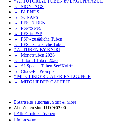
* AI TUTORIAL TUBEN by LAGUNA AZUL
↳ SIGNTAGS
↳ BLENDS
↳ SCRAPS
↳ PFS TUBEN
↳ PSP to PFS
↳ PFS to PSP
↳ PSP - zusätliche Tuben
↳ PFS - zusätzliche Tuben
* AI TUBEN BY KNIRI
↳ Monatstuben 2026
↳ Tutorial Tuben 2026
↳ AI Special Tuben Set*Kniri*
↳ ChatGPT Prompts
* MITGLIEDER GALERIEN LOUNGE
↳ MITGLIEDER GALERIE
Startseite
Tutorials, Stuff & More
Alle Zeiten sind
UTC+02:00
Alle Cookies löschen
Impressum