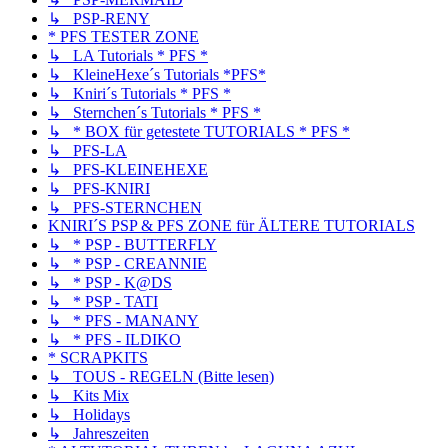
↳ PSP-RENY
* PFS TESTER ZONE
↳ LA Tutorials * PFS *
↳ KleineHexe´s Tutorials *PFS*
↳ Kniri´s Tutorials * PFS *
↳ Sternchen´s Tutorials * PFS *
↳ * BOX für getestete TUTORIALS * PFS *
↳ PFS-LA
↳ PFS-KLEINEHEXE
↳ PFS-KNIRI
↳ PFS-STERNCHEN
KNIRI´S PSP & PFS ZONE für ÄLTERE TUTORIALS
↳ * PSP - BUTTERFLY
↳ * PSP - CREANNIE
↳ * PSP - K@DS
↳ * PSP - TATI
↳ * PFS - MANANY
↳ * PFS - ILDIKO
* SCRAPKITS
↳ TOUS - REGELN (Bitte lesen)
↳ Kits Mix
↳ Holidays
↳ Jahreszeiten