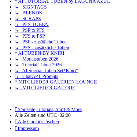
* AI TUTORIAL TUBEN by LAGUNA AZUL
↳ SIGNTAGS
↳ BLENDS
↳ SCRAPS
↳ PFS TUBEN
↳ PSP to PFS
↳ PFS to PSP
↳ PSP - zusätliche Tuben
↳ PFS - zusätzliche Tuben
* AI TUBEN BY KNIRI
↳ Monatstuben 2026
↳ Tutorial Tuben 2026
↳ AI Special Tuben Set*Kniri*
↳ ChatGPT Prompts
* MITGLIEDER GALERIEN LOUNGE
↳ MITGLIEDER GALERIE
Startseite
Tutorials, Stuff & More
Alle Zeiten sind
UTC+02:00
Alle Cookies löschen
Impressum