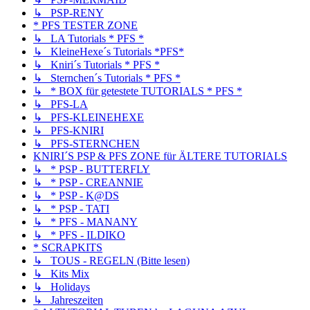
↳ PSP-RENY
* PFS TESTER ZONE
↳ LA Tutorials * PFS *
↳ KleineHexe´s Tutorials *PFS*
↳ Kniri´s Tutorials * PFS *
↳ Sternchen´s Tutorials * PFS *
↳ * BOX für getestete TUTORIALS * PFS *
↳ PFS-LA
↳ PFS-KLEINEHEXE
↳ PFS-KNIRI
↳ PFS-STERNCHEN
KNIRI´S PSP & PFS ZONE für ÄLTERE TUTORIALS
↳ * PSP - BUTTERFLY
↳ * PSP - CREANNIE
↳ * PSP - K@DS
↳ * PSP - TATI
↳ * PFS - MANANY
↳ * PFS - ILDIKO
* SCRAPKITS
↳ TOUS - REGELN (Bitte lesen)
↳ Kits Mix
↳ Holidays
↳ Jahreszeiten