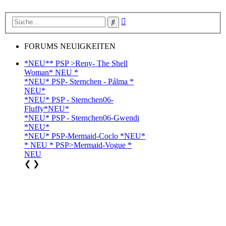
Erweiterte
Suche
Suche
FORUMS NEUIGKEITEN
*NEU** PSP >Reny- The Shell
Woman* NEU *
*NEU* PSP- Sternchen - Pálma *
NEU*
*NEU* PSP - Sternchen06-
Fluffy*NEU*
*NEU* PSP - Sternchen06-Gwendi
*NEU*
*NEU* PSP-Mermaid-Coclo *NEU*
* NEU * PSP>Mermaid-Vogue *
NEU
❮
❯