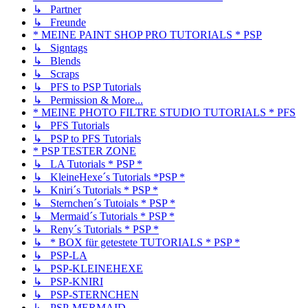
↳ Partner
↳ Freunde
* MEINE PAINT SHOP PRO TUTORIALS * PSP
↳ Signtags
↳ Blends
↳ Scraps
↳ PFS to PSP Tutorials
↳ Permission & More...
* MEINE PHOTO FILTRE STUDIO TUTORIALS * PFS
↳ PFS Tutorials
↳ PSP to PFS Tutorials
* PSP TESTER ZONE
↳ LA Tutorials * PSP *
↳ KleineHexe´s Tutorials *PSP *
↳ Kniri´s Tutorials * PSP *
↳ Sternchen´s Tutoials * PSP *
↳ Mermaid´s Tutorials * PSP *
↳ Reny´s Tutorials * PSP *
↳ * BOX für getestete TUTORIALS * PSP *
↳ PSP-LA
↳ PSP-KLEINEHEXE
↳ PSP-KNIRI
↳ PSP-STERNCHEN
↳ PSP-MERMAID