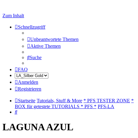
Zum Inhalt
Schnellzugriff
Unbeantwortete Themen
Aktive Themen
Suche
FAQ
Anmelden
Registrieren
Startseite
Tutorials, Stuff & More
* PFS TESTER ZONE
*
BOX für getestete TUTORIALS * PFS *
PFS-LA
Suche
LAGUNA AZUL