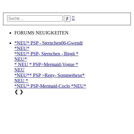
Erweiterte
Suche
Suche
FORUMS NEUIGKEITEN
*NEU* PSP - Sternchen06-Gwendi
*NEU*
*NEU* PSP- Sternchen - Birgit *
NEU*
* NEU * PSP>Mermaid-Vogue *
NEU
*NEU** PSP >Reny- Sommerhexe*
NEU *
*NEU* PSP-Mermaid-Coclo *NEU*
❮
❯