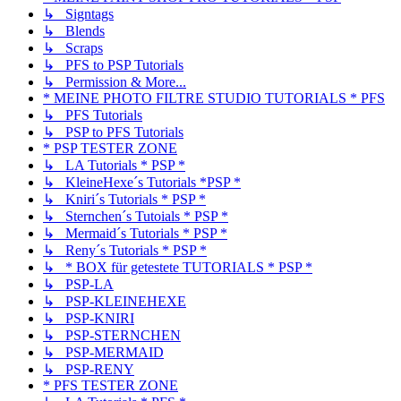
↳ Signtags
↳ Blends
↳ Scraps
↳ PFS to PSP Tutorials
↳ Permission & More...
* MEINE PHOTO FILTRE STUDIO TUTORIALS * PFS
↳ PFS Tutorials
↳ PSP to PFS Tutorials
* PSP TESTER ZONE
↳ LA Tutorials * PSP *
↳ KleineHexe´s Tutorials *PSP *
↳ Kniri´s Tutorials * PSP *
↳ Sternchen´s Tutoials * PSP *
↳ Mermaid´s Tutorials * PSP *
↳ Reny´s Tutorials * PSP *
↳ * BOX für getestete TUTORIALS * PSP *
↳ PSP-LA
↳ PSP-KLEINEHEXE
↳ PSP-KNIRI
↳ PSP-STERNCHEN
↳ PSP-MERMAID
↳ PSP-RENY
* PFS TESTER ZONE