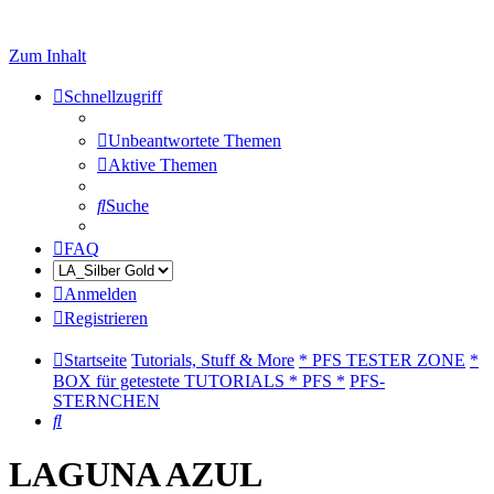
Zum Inhalt
Schnellzugriff
Unbeantwortete Themen
Aktive Themen
Suche
FAQ
Anmelden
Registrieren
Startseite
Tutorials, Stuff & More
* PFS TESTER ZONE
*
BOX für getestete TUTORIALS * PFS *
PFS-
STERNCHEN
Suche
LAGUNA AZUL