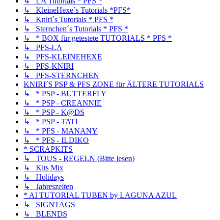
↳ LA Tutorials * PFS *
↳ KleineHexe´s Tutorials *PFS*
↳ Kniri´s Tutorials * PFS *
↳ Sternchen´s Tutorials * PFS *
↳ * BOX für getestete TUTORIALS * PFS *
↳ PFS-LA
↳ PFS-KLEINEHEXE
↳ PFS-KNIRI
↳ PFS-STERNCHEN
KNIRI´S PSP & PFS ZONE für ÄLTERE TUTORIALS
↳ * PSP - BUTTERFLY
↳ * PSP - CREANNIE
↳ * PSP - K@DS
↳ * PSP - TATI
↳ * PFS - MANANY
↳ * PFS - ILDIKO
* SCRAPKITS
↳ TOUS - REGELN (Bitte lesen)
↳ Kits Mix
↳ Holidays
↳ Jahreszeiten
* AI TUTORIAL TUBEN by LAGUNA AZUL
↳ SIGNTAGS
↳ BLENDS