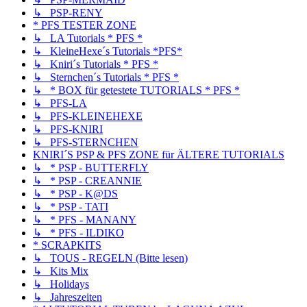
↳ PSP-RENY
* PFS TESTER ZONE
↳ LA Tutorials * PFS *
↳ KleineHexe´s Tutorials *PFS*
↳ Kniri´s Tutorials * PFS *
↳ Sternchen´s Tutorials * PFS *
↳ * BOX für getestete TUTORIALS * PFS *
↳ PFS-LA
↳ PFS-KLEINEHEXE
↳ PFS-KNIRI
↳ PFS-STERNCHEN
KNIRI´S PSP & PFS ZONE für ÄLTERE TUTORIALS
↳ * PSP - BUTTERFLY
↳ * PSP - CREANNIE
↳ * PSP - K@DS
↳ * PSP - TATI
↳ * PFS - MANANY
↳ * PFS - ILDIKO
* SCRAPKITS
↳ TOUS - REGELN (Bitte lesen)
↳ Kits Mix
↳ Holidays
↳ Jahreszeiten