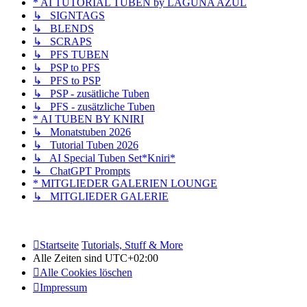
* AI TUTORIAL TUBEN by LAGUNA AZUL
↳ SIGNTAGS
↳ BLENDS
↳ SCRAPS
↳ PFS TUBEN
↳ PSP to PFS
↳ PFS to PSP
↳ PSP - zusätliche Tuben
↳ PFS - zusätzliche Tuben
* AI TUBEN BY KNIRI
↳ Monatstuben 2026
↳ Tutorial Tuben 2026
↳ AI Special Tuben Set*Kniri*
↳ ChatGPT Prompts
* MITGLIEDER GALERIEN LOUNGE
↳ MITGLIEDER GALERIE
Startseite
Tutorials, Stuff & More
Alle Zeiten sind
UTC+02:00
Alle Cookies löschen
Impressum