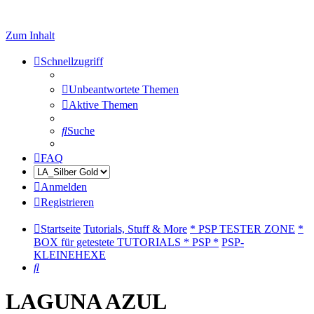
Zum Inhalt
Schnellzugriff
Unbeantwortete Themen
Aktive Themen
Suche
FAQ
Anmelden
Registrieren
Startseite
Tutorials, Stuff & More
* PSP TESTER ZONE
*
BOX für getestete TUTORIALS * PSP *
PSP-
KLEINEHEXE
Suche
LAGUNA AZUL