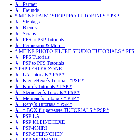
↳ Partner
↳ Freunde
* MEINE PAINT SHOP PRO TUTORIALS * PSP
↳ Signtags
↳ Blends
↳ Scraps
↳ PFS to PSP Tutorials
↳ Permission & More...
* MEINE PHOTO FILTRE STUDIO TUTORIALS * PFS
↳ PFS Tutorials
↳ PSP to PFS Tutorials
* PSP TESTER ZONE
↳ LA Tutorials * PSP *
↳ KleineHexe´s Tutorials *PSP *
↳ Kniri´s Tutorials * PSP *
↳ Sternchen´s Tutoials * PSP *
↳ Mermaid´s Tutorials * PSP *
↳ Reny´s Tutorials * PSP *
↳ * BOX für getestete TUTORIALS * PSP *
↳ PSP-LA
↳ PSP-KLEINEHEXE
↳ PSP-KNIRI
↳ PSP-STERNCHEN
↳ PSP-MERMAID