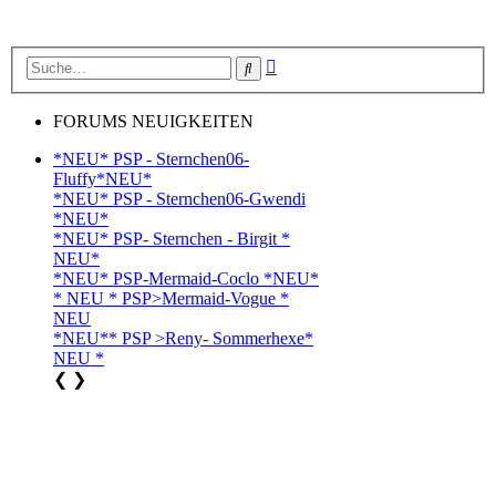
Erweiterte
Suche
Suche
FORUMS NEUIGKEITEN
*NEU* PSP - Sternchen06-
Fluffy*NEU*
*NEU* PSP - Sternchen06-Gwendi
*NEU*
*NEU* PSP- Sternchen - Birgit *
NEU*
*NEU* PSP-Mermaid-Coclo *NEU*
* NEU * PSP>Mermaid-Vogue *
NEU
*NEU** PSP >Reny- Sommerhexe*
NEU *
❮
❯