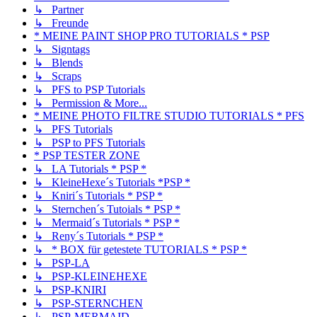
↳ Partner
↳ Freunde
* MEINE PAINT SHOP PRO TUTORIALS * PSP
↳ Signtags
↳ Blends
↳ Scraps
↳ PFS to PSP Tutorials
↳ Permission & More...
* MEINE PHOTO FILTRE STUDIO TUTORIALS * PFS
↳ PFS Tutorials
↳ PSP to PFS Tutorials
* PSP TESTER ZONE
↳ LA Tutorials * PSP *
↳ KleineHexe´s Tutorials *PSP *
↳ Kniri´s Tutorials * PSP *
↳ Sternchen´s Tutoials * PSP *
↳ Mermaid´s Tutorials * PSP *
↳ Reny´s Tutorials * PSP *
↳ * BOX für getestete TUTORIALS * PSP *
↳ PSP-LA
↳ PSP-KLEINEHEXE
↳ PSP-KNIRI
↳ PSP-STERNCHEN
↳ PSP-MERMAID