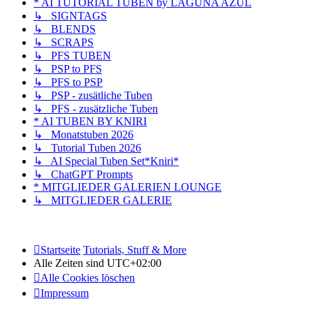
* AI TUTORIAL TUBEN by LAGUNA AZUL
↳ SIGNTAGS
↳ BLENDS
↳ SCRAPS
↳ PFS TUBEN
↳ PSP to PFS
↳ PFS to PSP
↳ PSP - zusätliche Tuben
↳ PFS - zusätzliche Tuben
* AI TUBEN BY KNIRI
↳ Monatstuben 2026
↳ Tutorial Tuben 2026
↳ AI Special Tuben Set*Kniri*
↳ ChatGPT Prompts
* MITGLIEDER GALERIEN LOUNGE
↳ MITGLIEDER GALERIE
Startseite
Tutorials, Stuff & More
Alle Zeiten sind
UTC+02:00
Alle Cookies löschen
Impressum