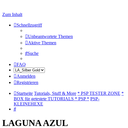
Zum Inhalt
Schnellzugriff
Unbeantwortete Themen
Aktive Themen
Suche
FAQ
Anmelden
Registrieren
Startseite
Tutorials, Stuff & More
* PSP TESTER ZONE
*
BOX für getestete TUTORIALS * PSP *
PSP-
KLEINEHEXE
Suche
LAGUNA AZUL