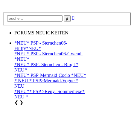
Erweiterte
Suche
Suche
FORUMS NEUIGKEITEN
*NEU* PSP - Sternchen06-
Fluffy*NEU*
*NEU* PSP - Sternchen06-Gwendi
*NEU*
*NEU* PSP- Sternchen - Birgit *
NEU*
*NEU* PSP-Mermaid-Coclo *NEU*
* NEU * PSP>Mermaid-Vogue *
NEU
*NEU** PSP >Reny- Sommerhexe*
NEU *
❮
❯