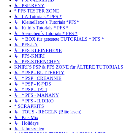
↳ PSP-RENY
* PFS TESTER ZONE
↳ LA Tutorials * PFS *
↳ KleineHexe´s Tutorials *PFS*
↳ Kniri´s Tutorials * PFS *
↳ Sternchen´s Tutorials * PFS *
↳ * BOX für getestete TUTORIALS * PFS *
↳ PFS-LA
↳ PFS-KLEINEHEXE
↳ PFS-KNIRI
↳ PFS-STERNCHEN
KNIRI´S PSP & PFS ZONE für ÄLTERE TUTORIALS
↳ * PSP - BUTTERFLY
↳ * PSP - CREANNIE
↳ * PSP - K@DS
↳ * PSP - TATI
↳ * PFS - MANANY
↳ * PFS - ILDIKO
* SCRAPKITS
↳ TOUS - REGELN (Bitte lesen)
↳ Kits Mix
↳ Holidays
↳ Jahreszeiten