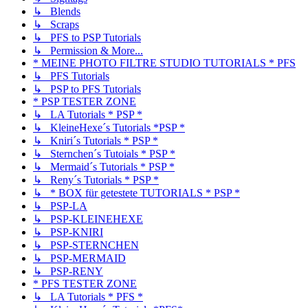
↳ Blends
↳ Scraps
↳ PFS to PSP Tutorials
↳ Permission & More...
* MEINE PHOTO FILTRE STUDIO TUTORIALS * PFS
↳ PFS Tutorials
↳ PSP to PFS Tutorials
* PSP TESTER ZONE
↳ LA Tutorials * PSP *
↳ KleineHexe´s Tutorials *PSP *
↳ Kniri´s Tutorials * PSP *
↳ Sternchen´s Tutoials * PSP *
↳ Mermaid´s Tutorials * PSP *
↳ Reny´s Tutorials * PSP *
↳ * BOX für getestete TUTORIALS * PSP *
↳ PSP-LA
↳ PSP-KLEINEHEXE
↳ PSP-KNIRI
↳ PSP-STERNCHEN
↳ PSP-MERMAID
↳ PSP-RENY
* PFS TESTER ZONE
↳ LA Tutorials * PFS *