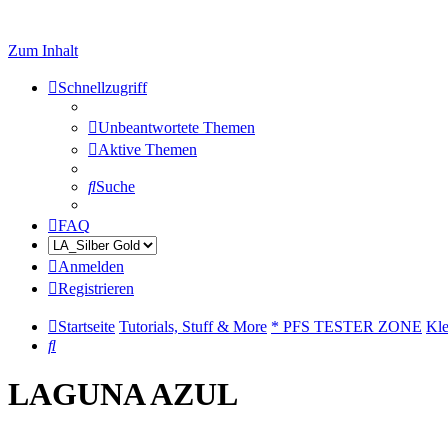
Zum Inhalt
Schnellzugriff
Unbeantwortete Themen
Aktive Themen
Suche
FAQ
Anmelden
Registrieren
Startseite
Tutorials, Stuff & More
* PFS TESTER ZONE
Kle
Suche
LAGUNA AZUL