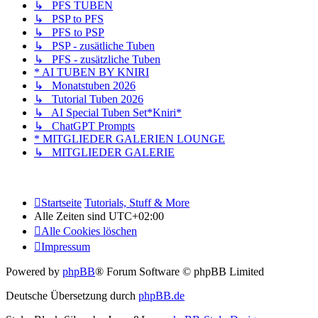
↳ PFS TUBEN
↳ PSP to PFS
↳ PFS to PSP
↳ PSP - zusätliche Tuben
↳ PFS - zusätzliche Tuben
* AI TUBEN BY KNIRI
↳ Monatstuben 2026
↳ Tutorial Tuben 2026
↳ AI Special Tuben Set*Kniri*
↳ ChatGPT Prompts
* MITGLIEDER GALERIEN LOUNGE
↳ MITGLIEDER GALERIE
Startseite
Tutorials, Stuff & More
Alle Zeiten sind
UTC+02:00
Alle Cookies löschen
Impressum
Powered by
phpBB
® Forum Software © phpBB Limited
Deutsche Übersetzung durch
phpBB.de