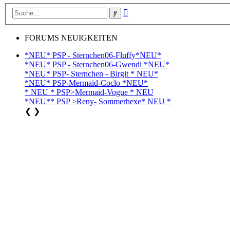
Erweiterte
Suche
Suche
FORUMS NEUIGKEITEN
*NEU* PSP - Sternchen06-Fluffy*NEU*
*NEU* PSP - Sternchen06-Gwendi *NEU*
*NEU* PSP- Sternchen - Birgit * NEU*
*NEU* PSP-Mermaid-Coclo *NEU*
* NEU * PSP>Mermaid-Vogue * NEU
*NEU** PSP >Reny- Sommerhexe* NEU *
❮
❯