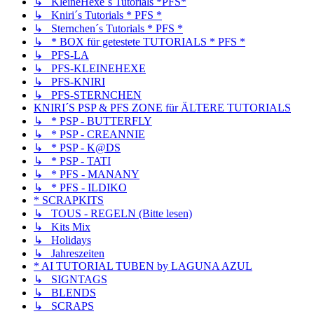
↳ KleineHexe´s Tutorials *PFS*
↳ Kniri´s Tutorials * PFS *
↳ Sternchen´s Tutorials * PFS *
↳ * BOX für getestete TUTORIALS * PFS *
↳ PFS-LA
↳ PFS-KLEINEHEXE
↳ PFS-KNIRI
↳ PFS-STERNCHEN
KNIRI´S PSP & PFS ZONE für ÄLTERE TUTORIALS
↳ * PSP - BUTTERFLY
↳ * PSP - CREANNIE
↳ * PSP - K@DS
↳ * PSP - TATI
↳ * PFS - MANANY
↳ * PFS - ILDIKO
* SCRAPKITS
↳ TOUS - REGELN (Bitte lesen)
↳ Kits Mix
↳ Holidays
↳ Jahreszeiten
* AI TUTORIAL TUBEN by LAGUNA AZUL
↳ SIGNTAGS
↳ BLENDS
↳ SCRAPS