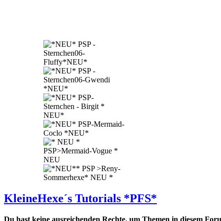
KleineHexe´s Tutorials *PFS*
Du hast keine ausreichenden Rechte, um Themen in diesem Forum