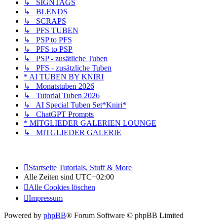
↳ SIGNTAGS
↳ BLENDS
↳ SCRAPS
↳ PFS TUBEN
↳ PSP to PFS
↳ PFS to PSP
↳ PSP - zusätliche Tuben
↳ PFS - zusätzliche Tuben
* AI TUBEN BY KNIRI
↳ Monatstuben 2026
↳ Tutorial Tuben 2026
↳ AI Special Tuben Set*Kniri*
↳ ChatGPT Prompts
* MITGLIEDER GALERIEN LOUNGE
↳ MITGLIEDER GALERIE
Startseite
Tutorials, Stuff & More
Alle Zeiten sind
UTC+02:00
Alle Cookies löschen
Impressum
Powered by
phpBB
® Forum Software © phpBB Limited