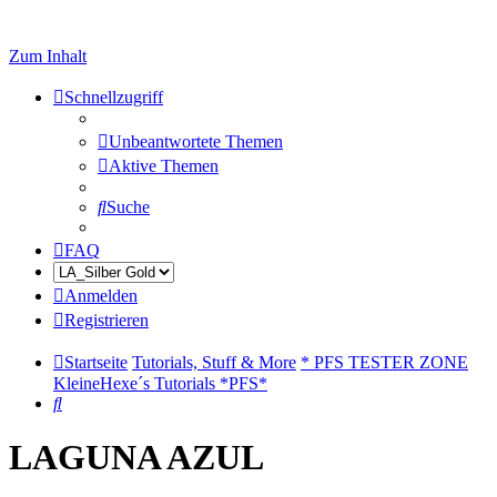
Zum Inhalt
Schnellzugriff
Unbeantwortete Themen
Aktive Themen
Suche
FAQ
Anmelden
Registrieren
Startseite
Tutorials, Stuff & More
* PFS TESTER ZONE
KleineHexe´s Tutorials *PFS*
Suche
LAGUNA AZUL