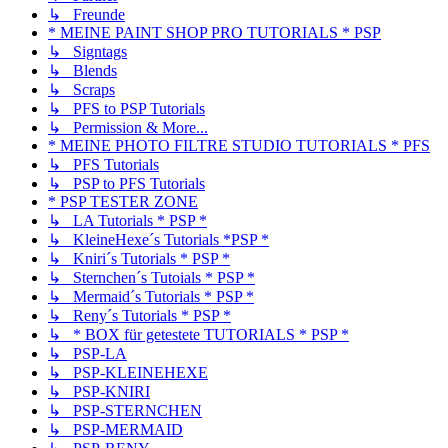
↳ Freunde
* MEINE PAINT SHOP PRO TUTORIALS * PSP
↳ Signtags
↳ Blends
↳ Scraps
↳ PFS to PSP Tutorials
↳ Permission & More...
* MEINE PHOTO FILTRE STUDIO TUTORIALS * PFS
↳ PFS Tutorials
↳ PSP to PFS Tutorials
* PSP TESTER ZONE
↳ LA Tutorials * PSP *
↳ KleineHexe´s Tutorials *PSP *
↳ Kniri´s Tutorials * PSP *
↳ Sternchen´s Tutoials * PSP *
↳ Mermaid´s Tutorials * PSP *
↳ Reny´s Tutorials * PSP *
↳ * BOX für getestete TUTORIALS * PSP *
↳ PSP-LA
↳ PSP-KLEINEHEXE
↳ PSP-KNIRI
↳ PSP-STERNCHEN
↳ PSP-MERMAID