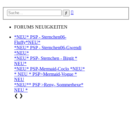
Erweiterte
Suche
Suche
FORUMS NEUIGKEITEN
*NEU* PSP - Sternchen06-
Fluffy*NEU*
*NEU* PSP - Sternchen06-Gwendi
*NEU*
*NEU* PSP- Sternchen - Birgit *
NEU*
*NEU* PSP-Mermaid-Coclo *NEU*
* NEU * PSP>Mermaid-Vogue *
NEU
*NEU** PSP >Reny- Sommerhexe*
NEU *
❮
❯