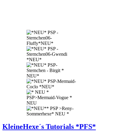
KleineHexe´s Tutorials *PFS*