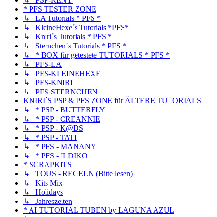
↳ PSP-RENY
* PFS TESTER ZONE
↳ LA Tutorials * PFS *
↳ KleineHexe´s Tutorials *PFS*
↳ Kniri´s Tutorials * PFS *
↳ Sternchen´s Tutorials * PFS *
↳ * BOX für getestete TUTORIALS * PFS *
↳ PFS-LA
↳ PFS-KLEINEHEXE
↳ PFS-KNIRI
↳ PFS-STERNCHEN
KNIRI´S PSP & PFS ZONE für ÄLTERE TUTORIALS
↳ * PSP - BUTTERFLY
↳ * PSP - CREANNIE
↳ * PSP - K@DS
↳ * PSP - TATI
↳ * PFS - MANANY
↳ * PFS - ILDIKO
* SCRAPKITS
↳ TOUS - REGELN (Bitte lesen)
↳ Kits Mix
↳ Holidays
↳ Jahreszeiten
* AI TUTORIAL TUBEN by LAGUNA AZUL