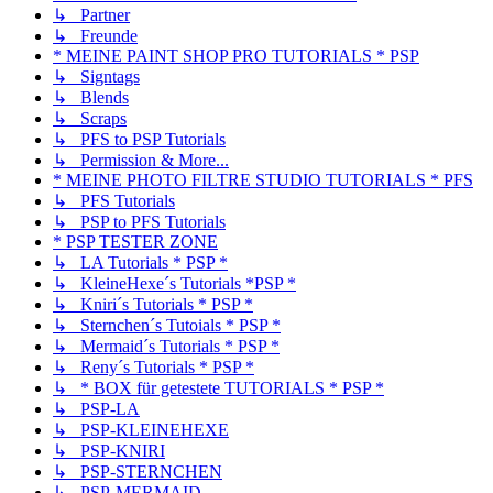
↳ Partner
↳ Freunde
* MEINE PAINT SHOP PRO TUTORIALS * PSP
↳ Signtags
↳ Blends
↳ Scraps
↳ PFS to PSP Tutorials
↳ Permission & More...
* MEINE PHOTO FILTRE STUDIO TUTORIALS * PFS
↳ PFS Tutorials
↳ PSP to PFS Tutorials
* PSP TESTER ZONE
↳ LA Tutorials * PSP *
↳ KleineHexe´s Tutorials *PSP *
↳ Kniri´s Tutorials * PSP *
↳ Sternchen´s Tutoials * PSP *
↳ Mermaid´s Tutorials * PSP *
↳ Reny´s Tutorials * PSP *
↳ * BOX für getestete TUTORIALS * PSP *
↳ PSP-LA
↳ PSP-KLEINEHEXE
↳ PSP-KNIRI
↳ PSP-STERNCHEN
↳ PSP-MERMAID