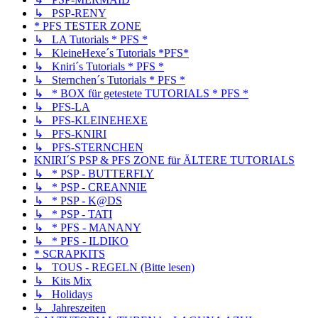
↳ PSP-RENY
* PFS TESTER ZONE
↳ LA Tutorials * PFS *
↳ KleineHexe´s Tutorials *PFS*
↳ Kniri´s Tutorials * PFS *
↳ Sternchen´s Tutorials * PFS *
↳ * BOX für getestete TUTORIALS * PFS *
↳ PFS-LA
↳ PFS-KLEINEHEXE
↳ PFS-KNIRI
↳ PFS-STERNCHEN
KNIRI´S PSP & PFS ZONE für ÄLTERE TUTORIALS
↳ * PSP - BUTTERFLY
↳ * PSP - CREANNIE
↳ * PSP - K@DS
↳ * PSP - TATI
↳ * PFS - MANANY
↳ * PFS - ILDIKO
* SCRAPKITS
↳ TOUS - REGELN (Bitte lesen)
↳ Kits Mix
↳ Holidays
↳ Jahreszeiten