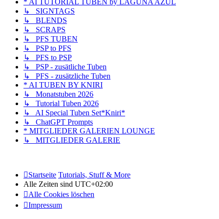
* AI TUTORIAL TUBEN by LAGUNA AZUL
↳ SIGNTAGS
↳ BLENDS
↳ SCRAPS
↳ PFS TUBEN
↳ PSP to PFS
↳ PFS to PSP
↳ PSP - zusätliche Tuben
↳ PFS - zusätzliche Tuben
* AI TUBEN BY KNIRI
↳ Monatstuben 2026
↳ Tutorial Tuben 2026
↳ AI Special Tuben Set*Kniri*
↳ ChatGPT Prompts
* MITGLIEDER GALERIEN LOUNGE
↳ MITGLIEDER GALERIE
Startseite
Tutorials, Stuff & More
Alle Zeiten sind
UTC+02:00
Alle Cookies löschen
Impressum