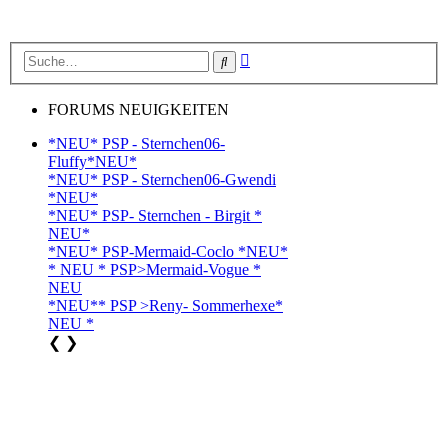
Erweiterte
Suche
Suche
FORUMS NEUIGKEITEN
*NEU* PSP - Sternchen06-
Fluffy*NEU*
*NEU* PSP - Sternchen06-Gwendi
*NEU*
*NEU* PSP- Sternchen - Birgit *
NEU*
*NEU* PSP-Mermaid-Coclo *NEU*
* NEU * PSP>Mermaid-Vogue *
NEU
*NEU** PSP >Reny- Sommerhexe*
NEU *
❮
❯