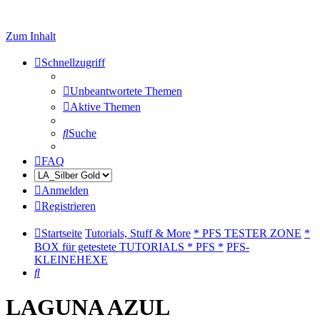
Zum Inhalt
Schnellzugriff
Unbeantwortete Themen
Aktive Themen
Suche
FAQ
Anmelden
Registrieren
Startseite
Tutorials, Stuff & More
* PFS TESTER ZONE
*
BOX für getestete TUTORIALS * PFS *
PFS-
KLEINEHEXE
Suche
LAGUNA AZUL