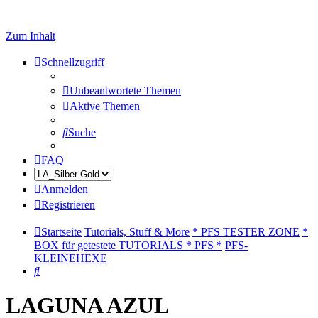
Zum Inhalt
Schnellzugriff
Unbeantwortete Themen
Aktive Themen
Suche
FAQ
Anmelden
Registrieren
Startseite
Tutorials, Stuff & More
* PFS TESTER ZONE
*
BOX für getestete TUTORIALS * PFS *
PFS-
KLEINEHEXE
Suche
LAGUNA AZUL