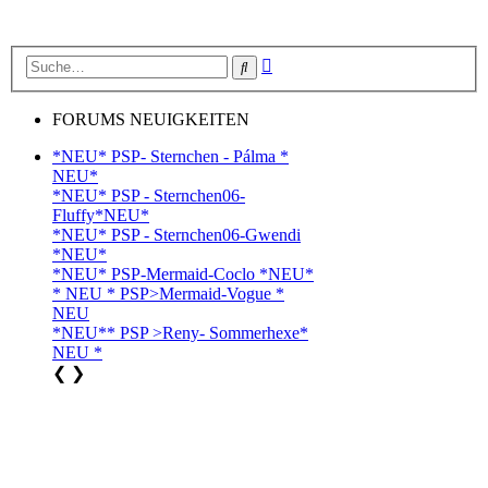
Erweiterte
Suche
Suche
FORUMS NEUIGKEITEN
*NEU* PSP- Sternchen - Pálma *
NEU*
*NEU* PSP - Sternchen06-
Fluffy*NEU*
*NEU* PSP - Sternchen06-Gwendi
*NEU*
*NEU* PSP-Mermaid-Coclo *NEU*
* NEU * PSP>Mermaid-Vogue *
NEU
*NEU** PSP >Reny- Sommerhexe*
NEU *
❮
❯