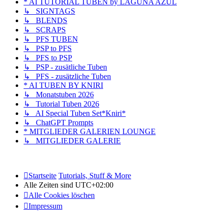
* AI TUTORIAL TUBEN by LAGUNA AZUL
↳ SIGNTAGS
↳ BLENDS
↳ SCRAPS
↳ PFS TUBEN
↳ PSP to PFS
↳ PFS to PSP
↳ PSP - zusätliche Tuben
↳ PFS - zusätzliche Tuben
* AI TUBEN BY KNIRI
↳ Monatstuben 2026
↳ Tutorial Tuben 2026
↳ AI Special Tuben Set*Kniri*
↳ ChatGPT Prompts
* MITGLIEDER GALERIEN LOUNGE
↳ MITGLIEDER GALERIE
Startseite
Tutorials, Stuff & More
Alle Zeiten sind
UTC+02:00
Alle Cookies löschen
Impressum