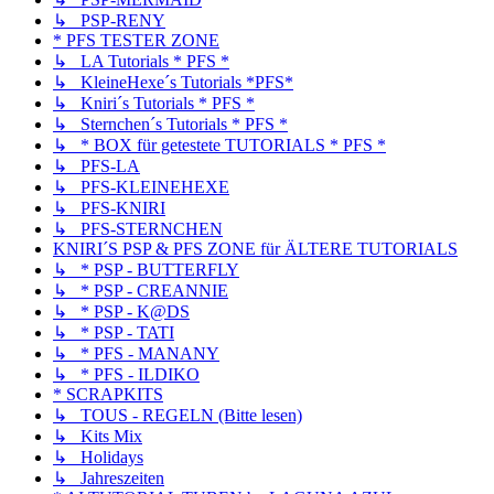
↳ PSP-RENY
* PFS TESTER ZONE
↳ LA Tutorials * PFS *
↳ KleineHexe´s Tutorials *PFS*
↳ Kniri´s Tutorials * PFS *
↳ Sternchen´s Tutorials * PFS *
↳ * BOX für getestete TUTORIALS * PFS *
↳ PFS-LA
↳ PFS-KLEINEHEXE
↳ PFS-KNIRI
↳ PFS-STERNCHEN
KNIRI´S PSP & PFS ZONE für ÄLTERE TUTORIALS
↳ * PSP - BUTTERFLY
↳ * PSP - CREANNIE
↳ * PSP - K@DS
↳ * PSP - TATI
↳ * PFS - MANANY
↳ * PFS - ILDIKO
* SCRAPKITS
↳ TOUS - REGELN (Bitte lesen)
↳ Kits Mix
↳ Holidays
↳ Jahreszeiten