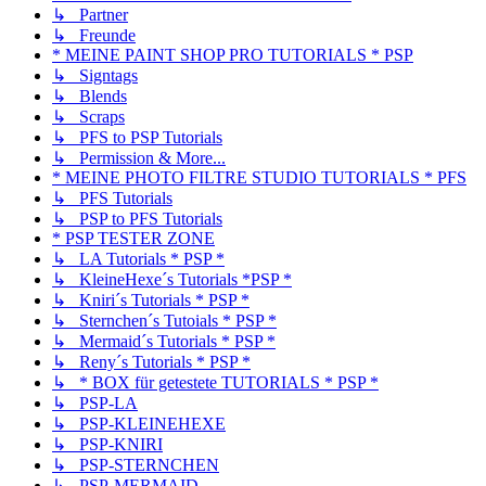
↳ Partner
↳ Freunde
* MEINE PAINT SHOP PRO TUTORIALS * PSP
↳ Signtags
↳ Blends
↳ Scraps
↳ PFS to PSP Tutorials
↳ Permission & More...
* MEINE PHOTO FILTRE STUDIO TUTORIALS * PFS
↳ PFS Tutorials
↳ PSP to PFS Tutorials
* PSP TESTER ZONE
↳ LA Tutorials * PSP *
↳ KleineHexe´s Tutorials *PSP *
↳ Kniri´s Tutorials * PSP *
↳ Sternchen´s Tutoials * PSP *
↳ Mermaid´s Tutorials * PSP *
↳ Reny´s Tutorials * PSP *
↳ * BOX für getestete TUTORIALS * PSP *
↳ PSP-LA
↳ PSP-KLEINEHEXE
↳ PSP-KNIRI
↳ PSP-STERNCHEN
↳ PSP-MERMAID